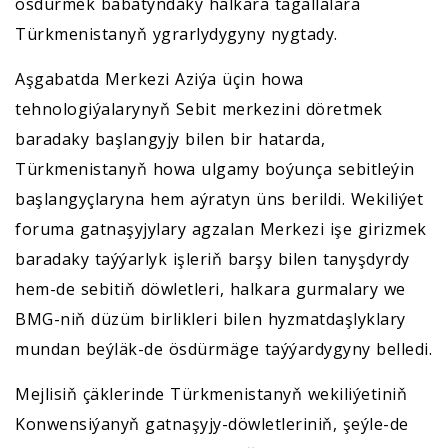
ösdürmek babatyndaky halkara tagallalara
Türkmenistanyň ygrarlydygyny nygtady.
Aşgabatda Merkezi Aziýa üçin howa
tehnologiýalarynyň Sebit merkezini döretmek
baradaky başlangyjy bilen bir hatarda,
Türkmenistanyň howa ulgamy boýunça sebitleýin
başlangyçlaryna hem aýratyn üns berildi. Wekiliýet
foruma gatnaşyjylary agzalan Merkezi işe girizmek
baradaky taýýarlyk işleriň barşy bilen tanyşdyrdy
hem-de sebitiň döwletleri, halkara gurmalary we
BMG-niň düzüm birlikleri bilen hyzmatdaşlyklary
mundan beýläk-de ösdürmäge taýýardygyny belledi.
Mejlisiň çäklerinde Türkmenistanyň wekiliýetiniň
Konwensiýanyň gatnaşyjy-döwletleriniň, şeýle-de