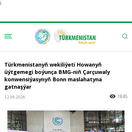
Ï
Türkmenistanyň wekiliýeti Howanyň
üýtgemegi boýunça BMG-niň Çarçuwaly
konwensiýasynyň Bonn maslahatyna
gatnaşýar
1845
12.06.2026