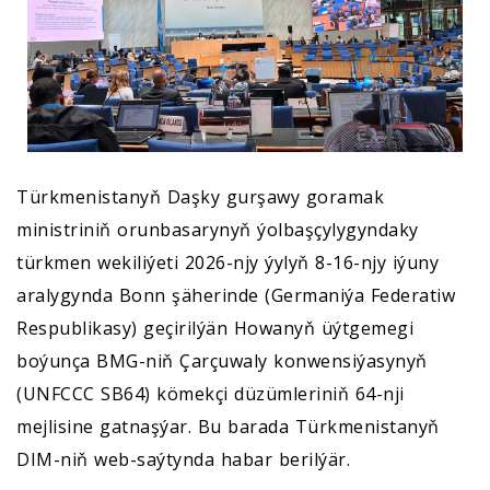
Türkmenistanyň Daşky gurşawy goramak
ministriniň orunbasarynyň ýolbaşçylygyndaky
türkmen wekiliýeti 2026-njy ýylyň 8-16-njy iýuny
aralygynda Bonn şäherinde (Germaniýa Federatiw
Respublikasy) geçirilýän Howanyň üýtgemegi
boýunça BMG-niň Çarçuwaly konwensiýasynyň
(UNFCCC SB64) kömekçi düzümleriniň 64-nji
mejlisine gatnaşýar. Bu barada Türkmenistanyň
DIM-niň web-saýtynda habar berilýär.