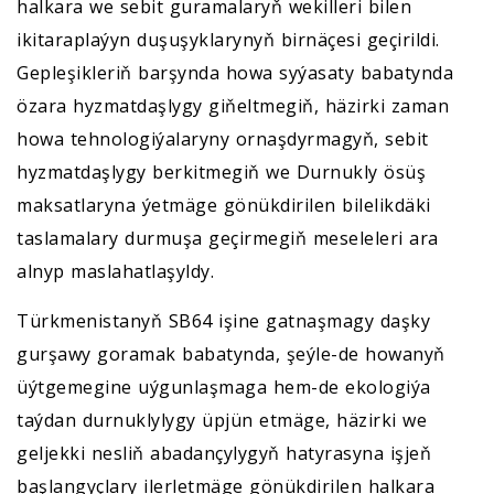
halkara we sebit guramalaryň wekilleri bilen
ikitaraplaýyn duşuşyklarynyň birnäçesi geçirildi.
Gepleşikleriň barşynda howa syýasaty babatynda
özara hyzmatdaşlygy giňeltmegiň, häzirki zaman
howa tehnologiýalaryny ornaşdyrmagyň, sebit
hyzmatdaşlygy berkitmegiň we Durnukly ösüş
maksatlaryna ýetmäge gönükdirilen bilelikdäki
taslamalary durmuşa geçirmegiň meseleleri ara
alnyp maslahatlaşyldy.
Türkmenistanyň SB64 işine gatnaşmagy daşky
gurşawy goramak babatynda, şeýle-de howanyň
üýtgemegine uýgunlaşmaga hem-de ekologiýa
taýdan durnuklylygy üpjün etmäge, häzirki we
geljekki nesliň abadançylygyň hatyrasyna işjeň
başlangyçlary ilerletmäge gönükdirilen halkara