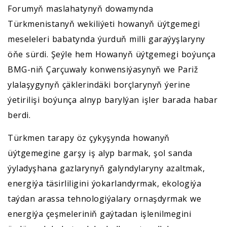
Forumyň maslahatynyň dowamynda
Türkmenistanyň wekiliýeti howanyň üýtgemegi
meseleleri babatynda ýurduň milli garaýyşlaryny
öňe sürdi. Şeýle hem Howanyň üýtgemegi boýunça
BMG-niň Çarçuwaly konwensiýasynyň we Pariž
ylalaşygynyň çäklerindäki borçlarynyň ýerine
ýetirilişi boýunça alnyp barylýan işler barada habar
berdi.
Türkmen tarapy öz çykyşynda howanyň
üýtgemegine garşy iş alyp barmak, şol sanda
ýyladyşhana gazlarynyň galyndylaryny azaltmak,
energiýa täsirliligini ýokarlandyrmak, ekologiýa
taýdan arassa tehnologiýalary ornaşdyrmak we
energiýa çeşmeleriniň gaýtadan işlenilmegini