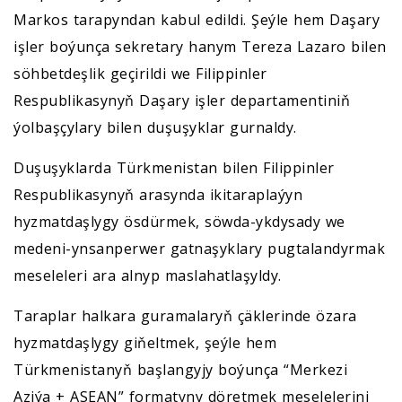
Markos tarapyndan kabul edildi. Şeýle hem Daşary
işler boýunça sekretary hanym Tereza Lazaro bilen
söhbetdeşlik geçirildi we Filippinler
Respublikasynyň Daşary işler departamentiniň
ýolbaşçylary bilen duşuşyklar gurnaldy.
Duşuşyklarda Türkmenistan bilen Filippinler
Respublikasynyň arasynda ikitaraplaýyn
hyzmatdaşlygy ösdürmek, söwda-ykdysady we
medeni-ynsanperwer gatnaşyklary pugtalandyrmak
meseleleri ara alnyp maslahatlaşyldy.
Taraplar halkara guramalaryň çäklerinde özara
hyzmatdaşlygy giňeltmek, şeýle hem
Türkmenistanyň başlangyjy boýunça “Merkezi
Aziýa + ASEAN” formatyny döretmek meselelerini