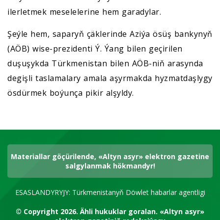
ilerletmek meselelerine hem garadylar.
Şeýle hem, saparyň çäklerinde Aziýa ösüş bankynyň
(AÖB) wise-prezidenti Ý. Ýang bilen geçirilen
duşuşykda Türkmenistan bilen AÖB-niň arasynda
degişli taslamalary amala aşyrmakda hyzmatdaşlygy
ösdürmek boýunça pikir alşyldy.
Materiallar göçürilende, «Altyn asyr» elektron gazetine
salgylanmak hökmandyr!
ESASLANDYRYJY: Türkmenistanyň Döwlet habarlar agentligi
© Copyright 2026.
Ähli hukuklar goralan.
«Altyn asyr»