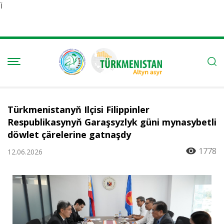
Ï
Türkmenistanyň Ilçisi Filippinler
Respublikasynyň Garaşsyzlyk güni mynasybetli
döwlet çärelerine gatnaşdy
1778
12.06.2026