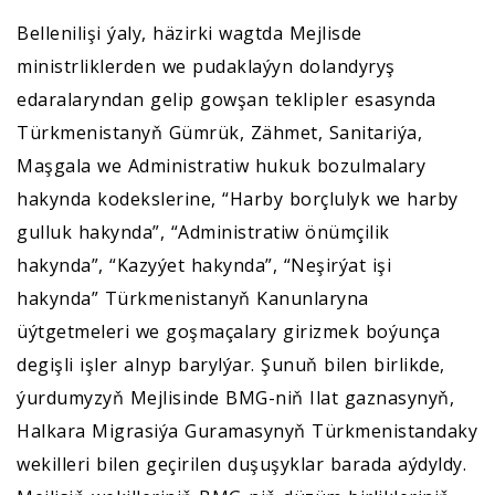
Bellenilişi ýaly, häzirki wagtda Mejlisde
ministrliklerden we pudaklaýyn dolandyryş
edaralaryndan gelip gowşan teklipler esasynda
Türkmenistanyň Gümrük, Zähmet, Sanitariýa,
Maşgala we Administratiw hukuk bozulmalary
hakynda kodekslerine, “Harby borçlulyk we harby
gulluk hakynda”, “Administratiw önümçilik
hakynda”, “Kazyýet hakynda”, “Neşirýat işi
hakynda” Türkmenistanyň Kanunlaryna
üýtgetmeleri we goşmaçalary girizmek boýunça
degişli işler alnyp barylýar. Şunuň bilen birlikde,
ýurdumyzyň Mejlisinde BMG-niň Ilat gaznasynyň,
Halkara Migrasiýa Guramasynyň Türkmenistandaky
wekilleri bilen geçirilen duşuşyklar barada aýdyldy.