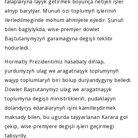
talaplaryna laýyk getirmek boýunça netijeli işler
alnyp barylýar. Munuň özi toplumyň işleriniň
ilerledilmeginde möhüm ähmiýete eýedir. Şunuň
bilen baglylykda, wise-premýer döwlet
Baştutanymyzyň garamagyna degişli teklibi
hödürledi.
Hormatly Prezidentimiz hasabaty diňläp,
ýurdumyzyň ulag we aragatnaşyk toplumynyň
wajyp toplumlaryň biri bolup durýandygyny belledi.
Döwlet Baştutanymyz ulag we aragatnaşyk
toplumyna degişli ministrlikleriň, pudaklaýyn
dolandyryş edaralarynyň işini kämilleşdirmek
maksady bilen, bu ugurda taýýarlanan Karara gol
çekip, wise-premýere degişli işleri geçirmegi
tabşyrdy.