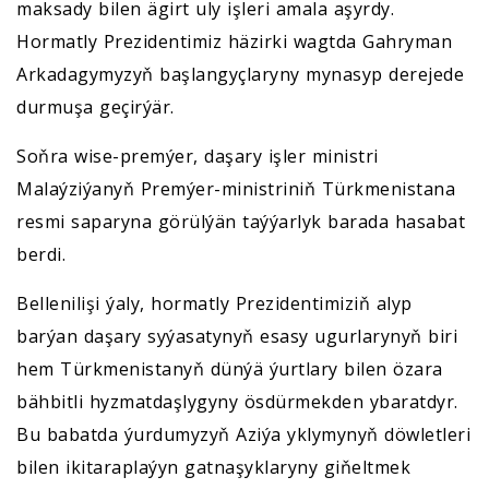
maksady bilen ägirt uly işleri amala aşyrdy.
Hormatly Prezidentimiz häzirki wagtda Gahryman
Arkadagymyzyň başlangyçlaryny mynasyp derejede
durmuşa geçirýär.
Soňra wise-premýer, daşary işler ministri
Malaýziýanyň Premýer-ministriniň Türkmenistana
resmi saparyna görülýän taýýarlyk barada hasabat
berdi.
Bellenilişi ýaly, hormatly Prezidentimiziň alyp
barýan daşary syýasatynyň esasy ugurlarynyň biri
hem Türkmenistanyň dünýä ýurtlary bilen özara
bähbitli hyzmatdaşlygyny ösdürmekden ybaratdyr.
Bu babatda ýurdumyzyň Aziýa yklymynyň döwletleri
bilen ikitaraplaýyn gatnaşyklaryny giňeltmek