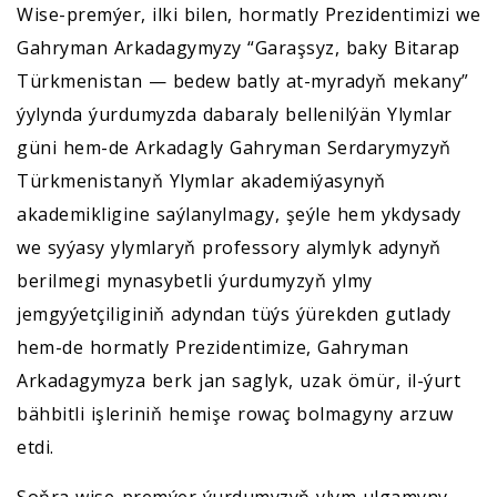
Wise-premýer, ilki bilen, hormatly Prezidentimizi we
Gahryman Arkadagymyzy “Garaşsyz, baky Bitarap
Türkmenistan — bedew batly at-myradyň mekany”
ýylynda ýurdumyzda dabaraly bellenilýän Ylymlar
güni hem-de Arkadagly Gahryman Serdarymyzyň
Türkmenistanyň Ylymlar akademiýasynyň
akademikligine saýlanylmagy, şeýle hem ykdysady
we syýasy ylymlaryň professory alymlyk adynyň
berilmegi mynasybetli ýurdumyzyň ylmy
jemgyýetçiliginiň adyndan tüýs ýürekden gutlady
hem-de hormatly Prezidentimize, Gahryman
Arkadagymyza berk jan saglyk, uzak ömür, il-ýurt
bähbitli işleriniň hemişe rowaç bolmagyny arzuw
etdi.