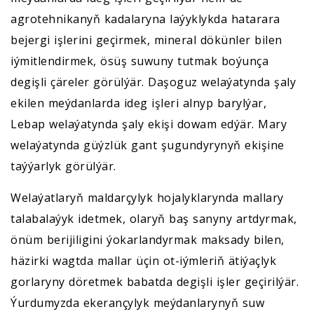
agrotehnikanyň kadalaryna laýyklykda hatarara
bejergi işlerini geçirmek, mineral dökünler bilen
iýmitlendirmek, ösüş suwuny tutmak boýunça
degişli çäreler görülýär. Daşoguz welaýatynda şaly
ekilen meýdanlarda ideg işleri alnyp barylýar,
Lebap welaýatynda şaly ekişi dowam edýär. Mary
welaýatynda güýzlük gant şugundyrynyň ekişine
taýýarlyk görülýär.
Welaýatlaryň maldarçylyk hojalyklarynda mallary
talabalaýyk idetmek, olaryň baş sanyny artdyrmak,
önüm berijiligini ýokarlandyrmak maksady bilen,
häzirki wagtda mallar üçin ot-iýmleriň ätiýaçlyk
gorlaryny döretmek babatda degişli işler geçirilýär.
Ýurdumyzda ekerançylyk meýdanlarynyň suw