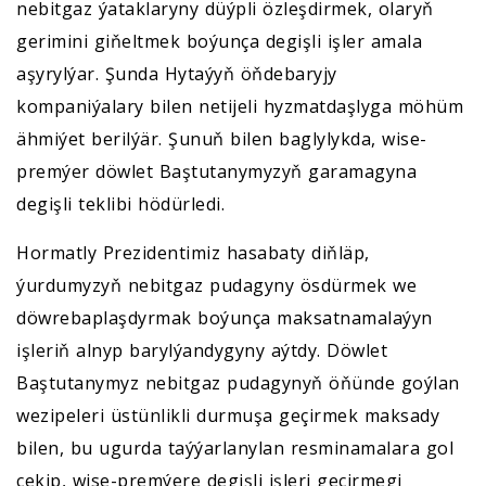
nebitgaz ýataklaryny düýpli özleşdirmek, olaryň
gerimini giňeltmek boýunça degişli işler amala
aşyrylýar. Şunda Hytaýyň öňdebaryjy
kompaniýalary bilen netijeli hyzmatdaşlyga möhüm
ähmiýet berilýär. Şunuň bilen baglylykda, wise-
premýer döwlet Baştutanymyzyň garamagyna
degişli teklibi hödürledi.
Hormatly Prezidentimiz hasabaty diňläp,
ýurdumyzyň nebitgaz pudagyny ösdürmek we
döwrebaplaşdyrmak boýunça maksatnamalaýyn
işleriň alnyp barylýandygyny aýtdy. Döwlet
Baştutanymyz nebitgaz pudagynyň öňünde goýlan
wezipeleri üstünlikli durmuşa geçirmek maksady
bilen, bu ugurda taýýarlanylan resminamalara gol
çekip, wise-premýere degişli işleri geçirmegi