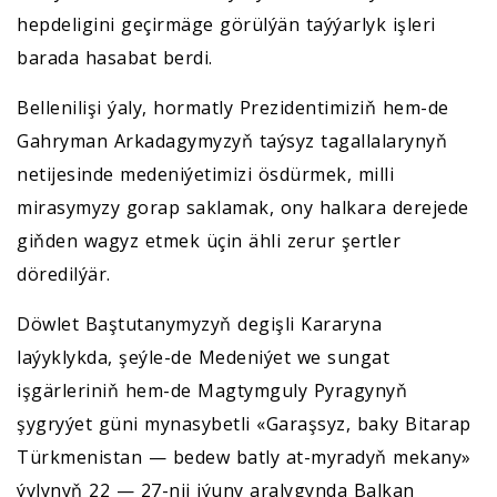
hepdeligini geçirmäge görülýän taýýarlyk işleri
barada hasabat berdi.
Bellenilişi ýaly, hormatly Prezidentimiziň hem-de
Gahryman Arkadagymyzyň taýsyz tagallalarynyň
netijesinde medeniýetimizi ösdürmek, milli
mirasymyzy gorap saklamak, ony halkara derejede
giňden wagyz etmek üçin ähli zerur şertler
döredilýär.
Döwlet Baştutanymyzyň degişli Kararyna
laýyklykda, şeýle-de Medeniýet we sungat
işgärleriniň hem-de Magtymguly Pyragynyň
şygryýet güni mynasybetli «Garaşsyz, baky Bitarap
Türkmenistan — bedew batly at-myradyň mekany»
ýylynyň 22 — 27-nji iýuny aralygynda Balkan