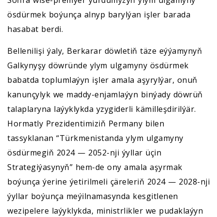
Soňra wise-premýer ýurdumyzyň ylym ulgamyny
ösdürmek boýunça alnyp barylýan işler barada
hasabat berdi.
Bellenilişi ýaly, Berkarar döwletiň täze eýýamynyň
Galkynyşy döwründe ylym ulgamyny ösdürmek
babatda toplumlaýyn işler amala aşyrylýar, onuň
kanunçylyk we maddy-enjamlaýyn binýady döwrüň
talaplaryna laýyklykda yzygiderli kämilleşdirilýär.
Hormatly Prezidentimiziň Permany bilen
tassyklanan “Türkmenistanda ylym ulgamyny
ösdürmegiň 2024 — 2052-nji ýyllar üçin
Strategiýasynyň” hem-de ony amala aşyrmak
boýunça ýerine ýetirilmeli çäreleriň 2024 — 2028-nji
ýyllar boýunça meýilnamasynda kesgitlenen
wezipelere laýyklykda, ministrlikler we pudaklaýyn