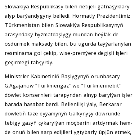
Slowakiýa Respublikasy bilen netijeli gatnaşyklary
alyp barýandygyny belledi. Hormatly Prezidentimiz
Türkmenistan bilen Slowakiýa Respublikasynyň
arasyndaky hyzmatdaşlygy mundan beýläk-de
ösdürmek maksady bilen, bu ugurda taýýarlanylan
resminama gol çekip, wise-premýere degişli işleri
geçirmegi tabşyrdy.
Ministrler Kabinetiniň Başlygynyň orunbasary
G.Agajanow “Türkmengaz” we “Türkmennebit”
döwlet konsernleri tarapyndan alnyp barylýan işler
barada hasabat berdi. Bellenilişi ýaly, Berkarar
döwletiň täze eýýamynyň Galkynyşy döwründe
tebigy gazyň çykarylýan möçberini artdyrmak hem-
de onuň bilen sarp edijileri ygtybarly üpjün etmek,