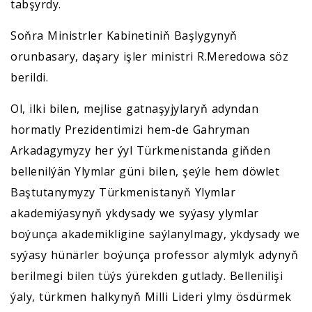
tabşyrdy.
Soňra Ministrler Kabinetiniň Başlygynyň
orunbasary, daşary işler ministri R.Meredowa söz
berildi.
Ol, ilki bilen, mejlise gatnaşyjylaryň adyndan
hormatly Prezidentimizi hem-de Gahryman
Arkadagymyzy her ýyl Türkmenistanda giňden
bellenilýän Ylymlar güni bilen, şeýle hem döwlet
Baştutanymyzy Türkmenistanyň Ylymlar
akademiýasynyň ykdysady we syýasy ylymlar
boýunça akademikligine saýlanylmagy, ykdysady we
syýasy hünärler boýunça professor alymlyk adynyň
berilmegi bilen tüýs ýürekden gutlady. Bellenilişi
ýaly, türkmen halkynyň Milli Lideri ylmy ösdürmek