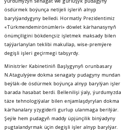
ýurdumyzyň senagat we gurluşyk pudagyny
ösdürmek boýunça netijeli işleriň alnyp
barylýandygyny belledi. Hormatly Prezidentimiz
«Türkmendemirönümleri» döwlet kärhanasynyň
önümçiligini bökdençsiz işletmek maksady bilen
taýýarlanylan teklibi makullap, wise-premýere
degişli işleri geçirmegi tabşyrdy.
Ministrler Kabinetiniň Başlygynyň orunbasary
N.Atagulyýew dokma senagaty pudagyny mundan
beýläk-de ösdürmek boýunça alnyp barylýan işler
barada hasabat berdi. Bellenilişi ýaly, ýurdumyzda
täze tehnologiýalar bilen enjamlaşdyrylan dokma
kärhanalary yzygiderli gurlup ulanmaga berilýär.
Şeýle hem pudagyň maddy üpjünçilik binýadyny
pugtalandyrmak üçin degişli işler alnyp barylýar.