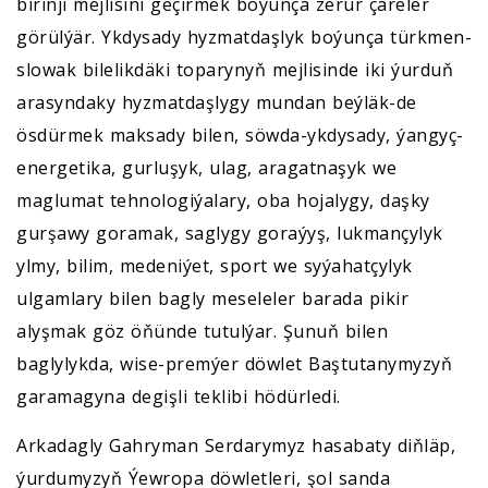
birinji mejlisini geçirmek boýunça zerur çäreler
görülýär. Ykdysady hyzmatdaşlyk boýunça türkmen-
slowak bilelikdäki toparynyň mejlisinde iki ýurduň
arasyndaky hyzmatdaşlygy mundan beýläk-de
ösdürmek maksady bilen, söwda-ykdysady, ýangyç-
energetika, gurluşyk, ulag, aragatnaşyk we
maglumat tehnologiýalary, oba hojalygy, daşky
gurşawy goramak, saglygy goraýyş, lukmançylyk
ylmy, bilim, medeniýet, sport we syýahatçylyk
ulgamlary bilen bagly meseleler barada pikir
alyşmak göz öňünde tutulýar. Şunuň bilen
baglylykda, wise-premýer döwlet Baştutanymyzyň
garamagyna degişli teklibi hödürledi.
Arkadagly Gahryman Serdarymyz hasabaty diňläp,
ýurdumyzyň Ýewropa döwletleri, şol sanda