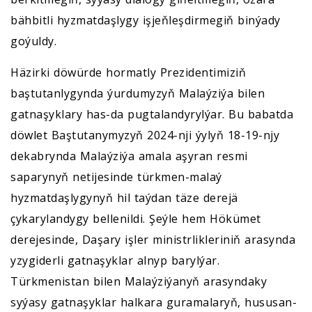
bähbitli hyzmatdaşlygy işjeňleşdirmegiň binýady
goýuldy.
Häzirki döwürde hormatly Prezidentimiziň
baştutanlygynda ýurdumyzyň Malaýziýa bilen
gatnaşyklary has-da pugtalandyrylýar. Bu babatda
döwlet Baştutanymyzyň 2024-nji ýylyň 18-19-njy
dekabrynda Malaýziýa amala aşyran resmi
saparynyň netijesinde türkmen-malaý
hyzmatdaşlygynyň hil taýdan täze derejä
çykarylandygy bellenildi. Şeýle hem Hökümet
derejesinde, Daşary işler ministrlikleriniň arasynda
yzygiderli gatnaşyklar alnyp barylýar.
Türkmenistan bilen Malaýziýanyň arasyndaky
syýasy gatnaşyklar halkara guramalaryň, hususan-