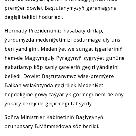
premýer döwlet Baştutanymyzyň garamagyna
degişli teklibi hödürledi.
Hormatly Prezidentimiz hasabaty diňläp,
ýurdumyzda medeniýetimizi ösdürmäge uly üns
berilýändigini, Medeniýet we sungat işgärleriniň
hem-de Magtymguly Pyragynyň şygryýet gününe
gabatlanyp köp sanly çäreleriň geçirilýändigini
belledi. Döwlet Baştutanymyz wise-premýere
Balkan welaýatynda geçiriljek Medeniýet
hepdeligine gowy taýýarlyk görmegi hem-de ony
ýokary derejede geçirmegi tabşyrdy.
Soňra Ministrler Kabinetiniň Başlygynyň
orunbasary B.Mämmedowa söz berildi.