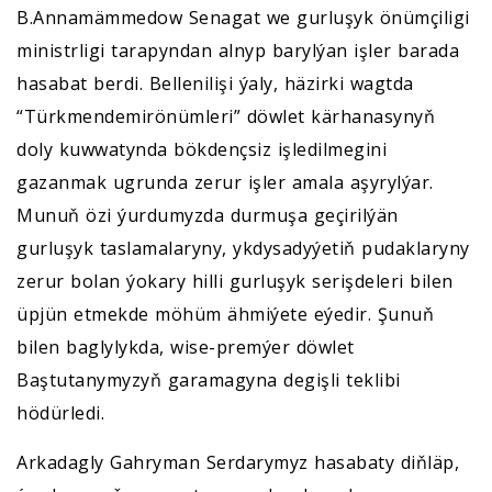
B.Annamämmedow Senagat we gurluşyk önümçiligi
ministrligi tarapyndan alnyp barylýan işler barada
hasabat berdi. Bellenilişi ýaly, häzirki wagtda
“Türkmendemirönümleri” döwlet kärhanasynyň
doly kuwwatynda bökdençsiz işledilmegini
gazanmak ugrunda zerur işler amala aşyrylýar.
Munuň özi ýurdumyzda durmuşa geçirilýän
gurluşyk taslamalaryny, ykdysadyýetiň pudaklaryny
zerur bolan ýokary hilli gurluşyk serişdeleri bilen
üpjün etmekde möhüm ähmiýete eýedir. Şunuň
bilen baglylykda, wise-premýer döwlet
Baştutanymyzyň garamagyna degişli teklibi
hödürledi.
Arkadagly Gahryman Serdarymyz hasabaty diňläp,