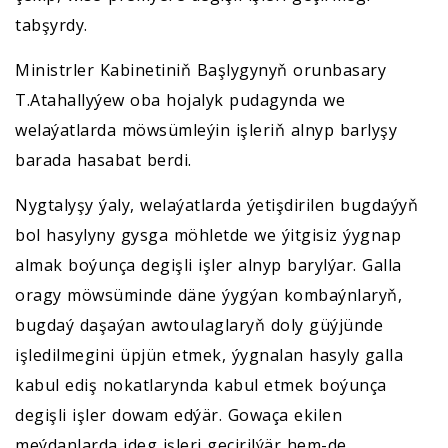
tabşyrdy.
Ministrler Kabinetiniň Başlygynyň orunbasary
T.Atahallyýew oba hojalyk pudagynda we
welaýatlarda möwsümleýin işleriň alnyp barlyşy
barada hasabat berdi.
Nygtalyşy ýaly, welaýatlarda ýetişdirilen bugdaýyň
bol hasylyny gysga möhletde we ýitgisiz ýygnap
almak boýunça degişli işler alnyp barylýar. Galla
oragy möwsüminde däne ýygýan kombaýnlaryň,
bugdaý daşaýan awtoulaglaryň doly güýjünde
işledilmegini üpjün etmek, ýygnalan hasyly galla
kabul ediş nokatlarynda kabul etmek boýunça
degişli işler dowam edýär. Gowaça ekilen
meýdanlarda ideg işleri geçirilýär hem-de