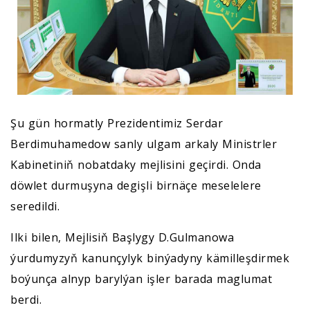
Şu gün hormatly Prezidentimiz Serdar
Berdimuhamedow sanly ulgam arkaly Ministrler
Kabinetiniň nobatdaky mejlisini geçirdi. Onda
döwlet durmuşyna degişli birnäçe meselelere
seredildi.
Ilki bilen, Mejlisiň Başlygy D.Gulmanowa
ýurdumyzyň kanunçylyk binýadyny kämilleşdirmek
boýunça alnyp barylýan işler barada maglumat
berdi.