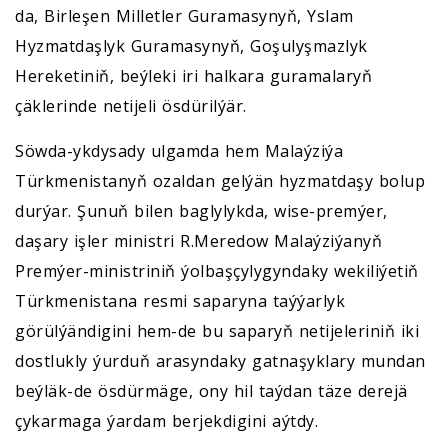
da, Birleşen Milletler Guramasynyň, Yslam
Hyzmatdaşlyk Guramasynyň, Goşulyşmazlyk
Hereketiniň, beýleki iri halkara guramalaryň
çäklerinde netijeli ösdürilýär.
Söwda-ykdysady ulgamda hem Malaýziýa
Türkmenistanyň ozaldan gelýän hyzmatdaşy bolup
durýar. Şunuň bilen baglylykda, wise-premýer,
daşary işler ministri R.Meredow Malaýziýanyň
Premýer-ministriniň ýolbaşçylygyndaky wekiliýetiň
Türkmenistana resmi saparyna taýýarlyk
görülýändigini hem-de bu saparyň netijeleriniň iki
dostlukly ýurduň arasyndaky gatnaşyklary mundan
beýläk-de ösdürmäge, ony hil taýdan täze derejä
çykarmaga ýardam berjekdigini aýtdy.