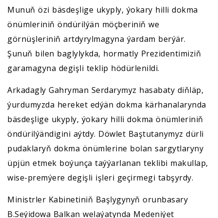
Munuň özi bäsdeşlige ukyply, ýokary hilli dokma
önümleriniň öndürilýän möçberiniň we
görnüşleriniň artdyrylmagyna ýardam berýär.
Şunuň bilen baglylykda, hormatly Prezidentimiziň
garamagyna degişli teklip hödürlenildi.
Arkadagly Gahryman Serdarymyz hasabaty diňläp,
ýurdumyzda hereket edýän dokma kärhanalarynda
bäsdeşlige ukyply, ýokary hilli dokma önümleriniň
öndürilýändigini aýtdy. Döwlet Baştutanymyz dürli
pudaklaryň dokma önümlerine bolan sargytlaryny
üpjün etmek boýunça taýýarlanan teklibi makullap,
wise-premýere degişli işleri geçirmegi tabşyrdy.
Ministrler Kabinetiniň Başlygynyň orunbasary
B.Seýidowa Balkan welaýatynda Medeniýet