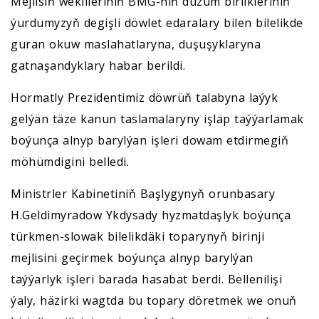
Mejlisiň wekilleriniň BMG-niň düzüm birlikleriniň
ýurdumyzyň degişli döwlet edaralary bilen bilelikde
guran okuw maslahatlaryna, duşuşyklaryna
gatnaşandyklary habar berildi.
Hormatly Prezidentimiz döwrüň talabyna laýyk
gelýän täze kanun taslamalaryny işläp taýýarlamak
boýunça alnyp barylýan işleri dowam etdirmegiň
möhümdigini belledi.
Ministrler Kabinetiniň Başlygynyň orunbasary
H.Geldimyradow Ykdysady hyzmatdaşlyk boýunça
türkmen-slowak bilelikdäki toparynyň birinji
mejlisini geçirmek boýunça alnyp barylýan
taýýarlyk işleri barada hasabat berdi. Bellenilişi
ýaly, häzirki wagtda bu topary döretmek we onuň