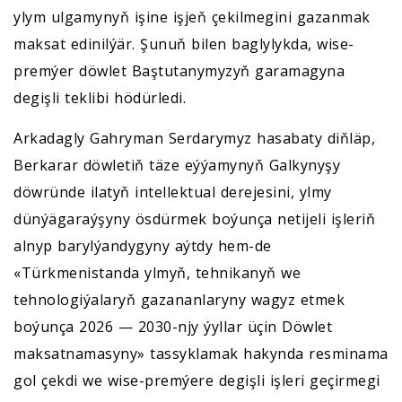
ylym ulgamynyň işine işjeň çekilmegini gazanmak
maksat edinilýär. Şunuň bilen baglylykda, wise-
premýer döwlet Baştutanymyzyň garamagyna
degişli teklibi hödürledi.
Arkadagly Gahryman Serdarymyz hasabaty diňläp,
Berkarar döwletiň täze eýýamynyň Galkynyşy
döwründe ilatyň intellektual derejesini, ylmy
dünýägaraýşyny ösdürmek boýunça netijeli işleriň
alnyp barylýandygyny aýtdy hem-de
«Türkmenistanda ylmyň, tehnikanyň we
tehnologiýalaryň gazananlaryny wagyz etmek
boýunça 2026 — 2030-njy ýyllar üçin Döwlet
maksatnamasyny» tassyklamak hakynda resminama
gol çekdi we wise-premýere degişli işleri geçirmegi