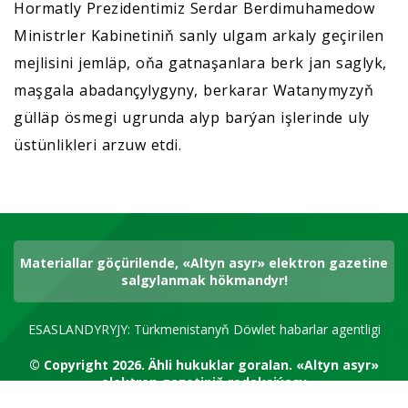
Hormatly Prezidentimiz Serdar Berdimuhamedow
Ministrler Kabinetiniň sanly ulgam arkaly geçirilen
mejlisini jemläp, oňa gatnaşanlara berk jan saglyk,
maşgala abadançylygyny, berkarar Watanymyzyň
gülläp ösmegi ugrunda alyp barýan işlerinde uly
üstünlikleri arzuw etdi.
Materiallar göçürilende, «Altyn asyr» elektron gazetine
salgylanmak hökmandyr!
ESASLANDYRYJY: Türkmenistanyň Döwlet habarlar agentligi
© Copyright 2026.
Ähli hukuklar goralan.
«Altyn asyr»
elektron gazetiniň redaksiýasy