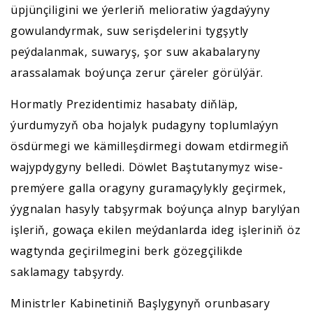
üpjünçiligini we ýerleriň melioratiw ýagdaýyny
gowulandyrmak, suw serişdelerini tygşytly
peýdalanmak, suwaryş, şor suw akabalaryny
arassalamak boýunça zerur çäreler görülýär.
Hormatly Prezidentimiz hasabaty diňläp,
ýurdumyzyň oba hojalyk pudagyny toplumlaýyn
ösdürmegi we kämilleşdirmegi dowam etdirmegiň
wajypdygyny belledi. Döwlet Baştutanymyz wise-
premýere galla oragyny guramaçylykly geçirmek,
ýygnalan hasyly tabşyrmak boýunça alnyp barylýan
işleriň, gowaça ekilen meýdanlarda ideg işleriniň öz
wagtynda geçirilmegini berk gözegçilikde
saklamagy tabşyrdy.
Ministrler Kabinetiniň Başlygynyň orunbasary