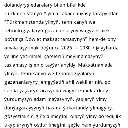
dolandyryş edaralary bilen bilelikde
Türkmenistanyň Ylymlar akademiýasy tarapyndan
“Türkmenistanda ylmyň, tehnikanyň we
tehnologiýalaryň gazananlaryny wagyz etmek
boýunça Döwlet maksatnamasynyň” hem-de ony
amala aşyrmak boýunça 2026 — 2030-njy ýyllarda
ýerine ýetirilmeli çäreleriň meýilnamasynyň
taslamasy işlenip taýýarlanyldy. Maksatnamada
ylmyň, tehnikanyň we tehnologiýalaryň
gazananlaryny jemgyýetiň ähli wekilleriniň, şol
sanda ýaşlaryň arasynda wagyz etmek arkaly
ýurdumyzyň adam maýasynyň, ýaşlaryň ylmy
dünýägaraýşynyň has-da ýokarlandyrylmagyny,
gözýetiminiň giňeldilmegini, olaryň ylmy-döredijilik
ukyplarynyň ösdürilmegini, şeýle hem ýurdumyzyň