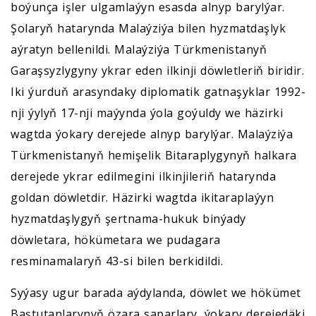
boýunça işler ulgamlaýyn esasda alnyp barylýar.
Şolaryň hatarynda Malaýziýa bilen hyzmatdaşlyk
aýratyn bellenildi. Malaýziýa Türkmenistanyň
Garaşsyzlygyny ykrar eden ilkinji döwletleriň biridir.
Iki ýurduň arasyndaky diplomatik gatnaşyklar 1992-
nji ýylyň 17-nji maýynda ýola goýuldy we häzirki
wagtda ýokary derejede alnyp barylýar. Malaýziýa
Türkmenistanyň hemişelik Bitaraplygynyň halkara
derejede ykrar edilmegini ilkinjileriň hatarynda
goldan döwletdir. Häzirki wagtda ikitaraplaýyn
hyzmatdaşlygyň şertnama-hukuk binýady
döwletara, hökümetara we pudagara
resminamalaryň 43-si bilen berkidildi.
Syýasy ugur barada aýdylanda, döwlet we hökümet
Baştutanlarynyň özara saparlary, ýokary derejedäki