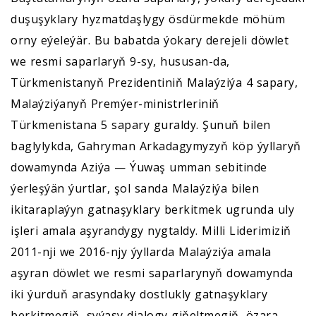
duşuşyklary hyzmatdaşlygy ösdürmekde möhüm
orny eýeleýär. Bu babatda ýokary derejeli döwlet
we resmi saparlaryň 9-sy, hususan-da,
Türkmenistanyň Prezidentiniň Malaýziýa 4 sapary,
Malaýziýanyň Premýer-ministrleriniň
Türkmenistana 5 sapary guraldy. Şunuň bilen
baglylykda, Gahryman Arkadagymyzyň köp ýyllaryň
dowamynda Aziýa — Ýuwaş umman sebitinde
ýerleşýän ýurtlar, şol sanda Malaýziýa bilen
ikitaraplaýyn gatnaşyklary berkitmek ugrunda uly
işleri amala aşyrandygy nygtaldy. Milli Liderimiziň
2011-nji we 2016-njy ýyllarda Malaýziýa amala
aşyran döwlet we resmi saparlarynyň dowamynda
iki ýurduň arasyndaky dostlukly gatnaşyklary
berkitmegiň, syýasy dialogy giňeltmegiň, özara