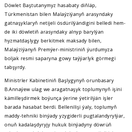
Döwlet Baştutanymyz hasabaty diňläp,
Türkmenistan bilen Malaýziýanyň arasyndaky
gatnaşyklaryň netijeli ösdürilýändigini belledi hem-
de iki döwletiň arasyndaky alnyp barylýan
hyzmatdaşlygy berkitmek maksady bilen,
Malaýziýanyň Premýer-ministriniň ýurdumyza
boljak resmi saparyna gowy taýýarlyk görmegi
tabşyrdy.
Ministrler Kabinetiniň Başlygynyň orunbasary
B.Annaýew ulag we aragatnaşyk toplumynyň işini
kämilleşdirmek boýunça ýerine ýetirilýän işler
barada hasabat berdi. Bellenilişi ýaly, toplumyň
maddy-tehniki binýady yzygiderli pugtalandyrylýar,
onuň kadalaşdyryjy hukuk binýadyny döwrüň