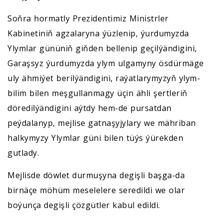
Soňra hormatly Prezidentimiz Ministrler
Kabinetiniň agzalaryna ýüzlenip, ýurdumyzda
Ylymlar gününiň giňden bellenip geçilýändigini,
Garaşsyz ýurdumyzda ylym ulgamyny ösdürmäge
uly ähmiýet berilýändigini, raýatlarymyzyň ylym-
bilim bilen meşgullanmagy üçin ähli şertleriň
döredilýändigini aýtdy hem-de pursatdan
peýdalanyp, mejlise gatnaşyjylary we mähriban
halkymyzy Ylymlar güni bilen tüýs ýürekden
gutlady.
Mejlisde döwlet durmuşyna degişli başga-da
birnäçe möhüm meselelere seredildi we olar
boýunça degişli çözgütler kabul edildi.