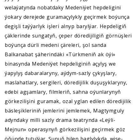
welaýatynda nobatdaky Medeniýet hepdeligini
ýokary derejede guramaçylykly geçirmek boýunça
degişli taýýarlyk işleri alnyp barylýar. Hepdeligiň
çäklerinde sungatyň, çeper döredijiligiň görnüşleri
boýunça dürli medeni çäreleri, şol sanda
Balkanabat şäherindäki «Türkmeniň ak öýi»
binasynda Medeniýet hepdeliginiň açylyş we
ýapylyş dabaralaryny, aýdym-sazly çykyşlary,
maslahatlary, sergileri, döredijilik duşuşyklaryny,
edebi agşamlary, filmleriň, sahna oýunlarynyň
görkezilişini guramak, ozal yglan edilen döredijilik
bäsleşikleriniň jemlerini jemlemek, Magtymguly
adyndaky milli sazly drama teatrynda «Leýli-
Mejnun» operasynyň görkezilişini geçirmek göz
öňünde tutulýar. Şunuň bilen baglylykda, wise-