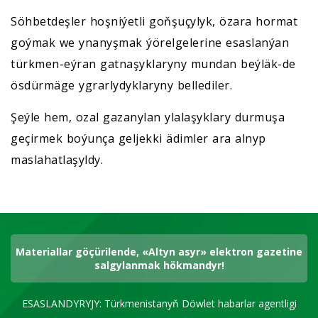
Söhbetdeşler hoşniýetli goňşuçylyk, özara hormat
goýmak we ynanyşmak ýörelgelerine esaslanýan
türkmen-eýran gatnaşyklaryny mundan beýläk-de
ösdürmäge ygrarlydyklaryny bellediler.
Şeýle hem, ozal gazanylan ylalaşyklary durmuşa
geçirmek boýunça geljekki ädimler ara alnyp
maslahatlaşyldy.
Materiallar göçürilende, «Altyn asyr» elektron gazetine
salgylanmak hökmandyr!
ESASLANDYRYJY: Türkmenistanyň Döwlet habarlar agentligi