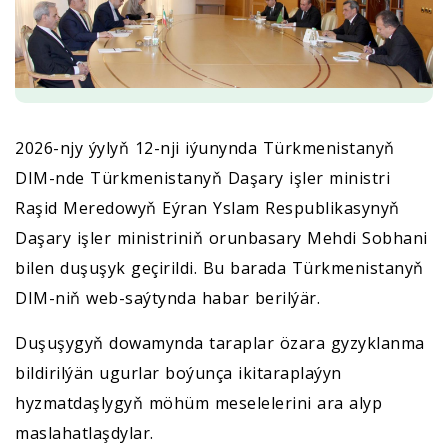
2026-njy ýylyň 12-nji iýunynda Türkmenistanyň
DIM-nde Türkmenistanyň Daşary işler ministri
Raşid Meredowyň Eýran Yslam Respublikasynyň
Daşary işler ministriniň orunbasary Mehdi Sobhani
bilen duşuşyk geçirildi. Bu barada Türkmenistanyň
DIM-niň web-saýtynda habar berilýär.
Duşuşygyň dowamynda taraplar özara gyzyklanma
bildirilýän ugurlar boýunça ikitaraplaýyn
hyzmatdaşlygyň möhüm meselelerini ara alyp
maslahatlaşdylar.