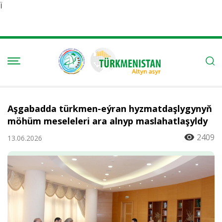
Ï
Aşgabadda türkmen-eýran hyzmatdaşlygynyň
möhüm meseleleri ara alnyp maslahatlaşyldy
2409
13.06.2026