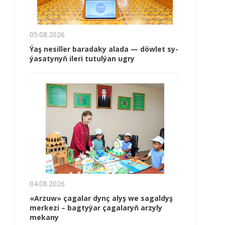
05.08.2026
Ýaş ne­sil­ler ba­ra­da­ky ala­da — döw­let sy­
ýa­sa­ty­nyň ile­ri tu­tul­ýan ug­ry
04.08.2026
«Arzuw» çagalar dynç alyş we sagaldyş
merkezi – bagtyýar çagalaryň arzyly
mekany