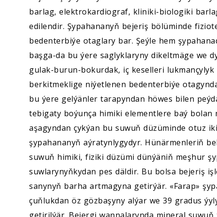
barlag, elektrokardiograf, kliniki-biologiki bar
edilendir. Şypahananyň bejeriş bölüminde fiziot
bedenterbiýe otaglary bar. Şeýle hem şypahanad
başga-da bu ýere saglyklaryny dikeltmäge we dy
gulak-burun-bokurdak, iç keselleri lukmançyly
berkitmeklige niýetlenen bedenterbiýe otagynda
bu ýere gelýänler tarapyndan höwes bilen peýda
tebigaty boýunça himiki elementlere baý bolan m
aşagyndan çykýan bu suwuň düzüminde otuz iki
şypahananyň aýratynlygydyr. Hünärmenleriň bell
suwuň himiki, fiziki düzümi dünýäniň meşhur ş
suwlarynyňkydan pes däldir. Bu bolsa bejeriş işle
sanynyň barha artmagyna getirýär. «Farap» şy
çuňlukdan öz gözbaşyny alýar we 39 gradus ýyl
getirilýär. Bejergi wannalarynda mineral suwuň