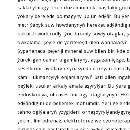
saklanylmagy onuň düzüminiň ilki başdaky görn
ýokary derejede bolmagyny üpjün edýär. Bu ýerd
metr ýapyk suw howdanynyň hereket edýändigi
kükürtli wodorodly, ýod-bromly suwly otaglar, ş
owkalama, şeýle-de ýöriteleşdirilen wannalaryň
Şypahanada bejeriji mineral suw bilen birlikde d
ýürek-gan damar ulgamlaryny, aşgazan-içege, ba
kesellerini, aýallaryň synasynda döreýän näsazl
kämil lukmançylyk enjamlarynyň üsti bilen ingal
beýleki usullar arkaly amala aşyrylýar. Bu ýere
endoskopiýa, ultrases barlagy otaglarynyň, EK
edýändigini-de bellemek möhümdir. Ýeri gelende
tehnologiýalaryň yzygiderli ornaşdyrylýandygy
çekim, limfodrenaž, elektroforez we ozonoterap
hyzmat edip başlamaklary oňa aýdyň mysaldyr.