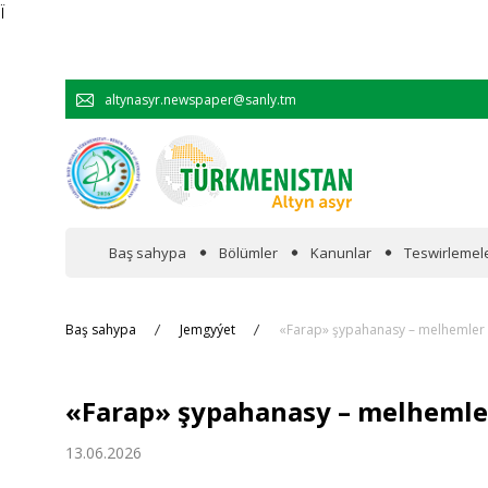
Ï
altynasyr.newspaper@sanly.tm
Baş sahypa
Bölümler
Kanunlar
Teswirlemel
Wakalaryň jümmişinde
Baş sahypa
Jemgyýet
«Farap» şypahanasy – melhemler
Resmi
«Farap» şypahanasy – melheml
Hyzmatdaşlyk
13.06.2026