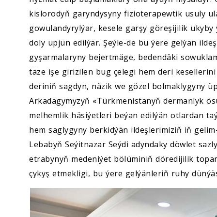
kislorodyň garyndysyny fizioterapewtik usuly u
gowulandyrylýar, kesele garşy göreşijilik ukyby
doly üpjün edilýär. Şeýle-de bu ýere gelýän ild
gyşarmalaryny bejertmäge, bedendäki sowuklam
täze işe girizilen bug çelegi hem deri keseller
deriniň sagdyn, näzik we gözel bolmaklygyny ü
Arkadagymyzyň «Türkmenistanyň dermanlyk ösümli
melhemlik häsiýetleri beýan edilýän otlardan taý
hem saglygyny berkidýän ildeşlerimiziň iň gelim-
Lebabyň Seýitnazar Seýdi adyndaky döwlet sazl
etrabynyň medeniýet bölüminiň döredijilik topar
çykyş etmekligi, bu ýere gelýänleriň ruhy dünýä