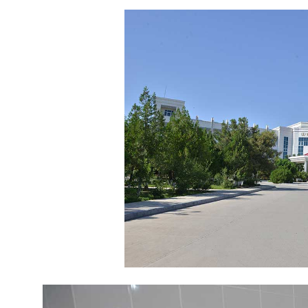
Ykdysadyýet
Jemgyýet
Medeniýet
Ylym
Sport