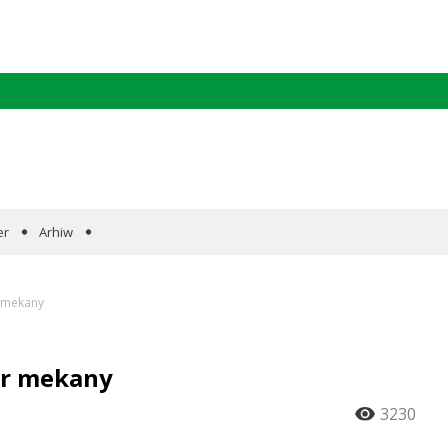
er
Arhiw
 mekany
er mekany
3230