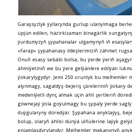
Garaşsyzlyk ýyllarynda gurlup ulanylmaga berle
üpjün edilen, häzirkizaman binagärlik sungatyn
ýurdumyzyň şypahanalar ulgamynyň iň esasylary
«Farap» şypahanasy ildeşlerimiziň zähmet rugs
Onuň esasy sebäbi bolsa, bu ýerde ýeriň aşagy
ähmiýetiniň we bu ýere gelýänlere edilýän lukma
ýokarylygydyr. Jemi 250 orunlyk bu melhemler m
alynmagy, sagaldyş-bejeriş çäreleriniň ýokary d
medeniýetli dynç almak üçin ähli şertleriň döre
göwnejaý ýola goýulmagy bu şypaly ýerde saglyg
duýgularyny döredýär. Şypahana anyklaýyş, beje
bolup, olaryň ählisi dünýä ülňülerine laýyk gel
enjamlaşdyrylandyr. Melhemler mekanynyň anykl