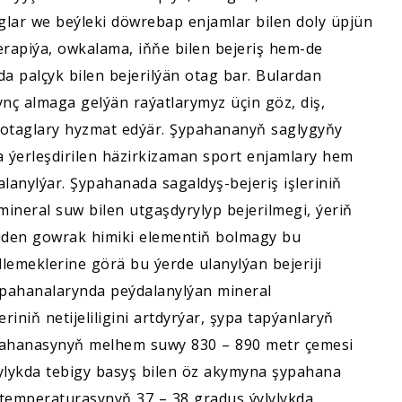
laglar we beýleki döwrebap enjamlar bilen doly üpjün
erapiýa, owkalama, iňňe bilen bejeriş hem-de
a palçyk bilen bejerilýän otag bar. Bulardan
nç almaga gelýän raýatlarymyz üçin göz, diş,
k otaglary hyzmat edýär. Şypahananyň saglygyňy
 ýerleşdirilen häzirkizaman sport enjamlary hem
lanylýar. Şypahanada sagaldyş-bejeriş işleriniň
ineral suw bilen utgaşdyrylyp bejerilmegi, ýeriň
den gowrak himiki elementiň bolmagy bu
emeklerine görä bu ýerde ulanylýan bejeriji
ypahanalarynda peýdalanylýan mineral
riniň netijeliligini artdyrýar, şypa tapýanlaryň
pahanasynyň melhem suwy 830 – 890 metr çemesi
ylykda tebigy basyş bilen öz akymyna şypahana
 temperaturasynyň 37 – 38 gradus ýylylykda