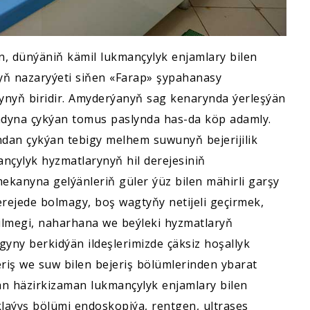
n, dünýäniň kämil lukmançylyk enjamlary bilen
yň nazaryýeti siňen «Farap» şypahanasy
nyň biridir. Amyderýanyň sag kenarynda ýerleşýän
adyna çykýan tomus paslynda has-da köp adamly.
ndan çykýan tebigy melhem suwunyň bejerijilik
nçylyk hyzmatlarynyň hil derejesiniň
ekanyna gelýänleriň güler ýüz bilen mähirli garşy
erejede bolmagy, boş wagtyňy netijeli geçirmek,
dilmegi, naharhana we beýleki hyzmatlaryň
yny berkidýän ildeşlerimizde çäksiz hoşallyk
riş we suw bilen bejeriş bölümlerinden ybarat
ýän häzirkizaman lukmançylyk enjamlary bilen
aýyş bölümi endoskopiýa, rentgen, ultrases