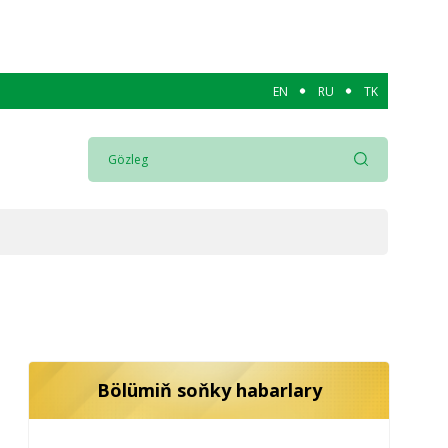
EN
RU
TK
Bölümiň soňky habarlary