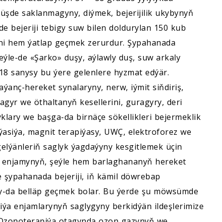
üşde saklanmagyny, diýmek, bejerijilik ukybynyň
e bejeriji tebigy suw bilen doldurylan 150 kub
ni hem ýatlap geçmek zerurdur. Şypahanada
eýle-de «Şarko» duşy, aýlawly duş, suw arkaly
 18 sanysy bu ýere gelenlere hyzmat edýär.
aýanç-hereket synalaryny, nerw, iýmit siňdiriş,
gyr we öthaltanyň kesellerini, guragyry, deri
yklary we başga-da birnäçe sökellikleri bejermeklik
ýasiýa, magnit terapiýasy, UWÇ, elektroforez we
 gelýänleriň saglyk ýagdaýyny kesgitlemek üçin
G enjamynyň, şeýle hem barlaghananyň hereket
 şypahanada bejeriji, iň kämil döwrebap
ny-da belläp geçmek bolar. Bu ýerde şu möwsümde
iýa enjamlarynyň saglygyny berkidýän ildeşlerimize
 Ozonoterapiýa otagynda ozon gazynyň we