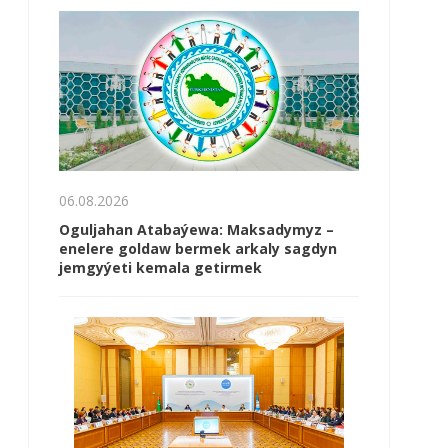
06.08.2026
Oguljahan Atabaýewa: Maksadymyz –
enelere goldaw bermek arkaly sagdyn
jemgyýeti kemala getirmek