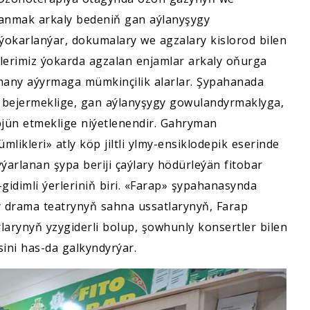
lanmak arkaly bedeniň gan aýlanyşygy
 ýokarlanýar, dokumalary we agzalary kislorod bilen
eşlerimiz ýokarda agzalan enjamlar arkaly oňurga
any aýyrmaga mümkinçilik alarlar. Şypahanada
ini bejermeklige, gan aýlanyşygy gowulandyrmaklyga,
pjün etmeklige niýetlenendir. Gahryman
kleri» atly köp jiltli ylmy-ensiklodepik eserinde
ýarlanan şypa beriji çaýlary hödürleýän fitobar
gidimli ýerleriniň biri. «Farap» şypahanasynda
y drama teatrynyň sahna ussatlarynyň, Farap
larynyň yzygiderli bolup, şowhunly konsertler bilen
sini has-da galkyndyrýar.