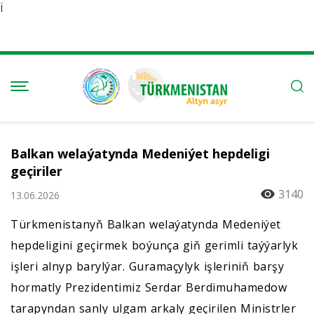
Ï
Balkan welaýatynda Medeniýet hepdeligi
geçiriler
3140
13.06.2026
Türkmenistanyň Balkan welaýatynda Medeniýet
hepdeligini geçirmek boýunça giň gerimli taýýarlyk
işleri alnyp barylýar. Guramaçylyk işleriniň barşy
hormatly Prezidentimiz Serdar Berdimuhamedow
tarapyndan sanly ulgam arkaly geçirilen Ministrler