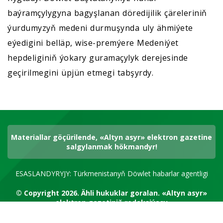
baýramçylygyna bagyşlanan döredijilik çäreleriniň
ýurdumyzyň medeni durmuşynda uly ähmiýete
eýedigini belläp, wise-premýere Medeniýet
hepdeliginiň ýokary guramaçylyk derejesinde
geçirilmegini üpjün etmegi tabşyrdy.
Materiallar göçürilende, «Altyn asyr» elektron gazetine
salgylanmak hökmandyr!
ESASLANDYRYJY: Türkmenistanyň Döwlet habarlar agentligi
© Copyright 2026.
Ähli hukuklar goralan.
«Altyn asyr»
elektron gazetiniň redaksiýasy
RSS kanal