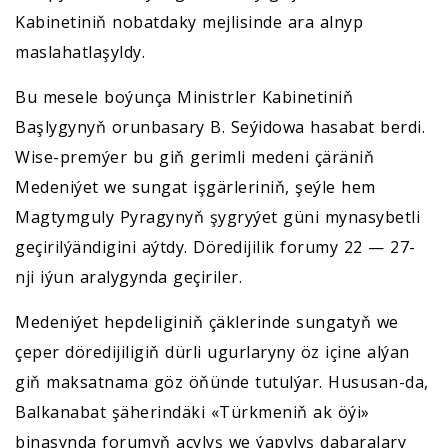
Kabinetiniň nobatdaky mejlisinde ara alnyp
maslahatlaşyldy.
Bu mesele boýunça Ministrler Kabinetiniň
Başlygynyň orunbasary B. Seýidowa hasabat berdi.
Wise-premýer bu giň gerimli medeni çäräniň
Medeniýet we sungat işgärleriniň, şeýle hem
Magtymguly Pyragynyň şygryýet güni mynasybetli
geçirilýändigini aýtdy. Döredijilik forumy 22 — 27-
nji iýun aralygynda geçiriler.
Medeniýet hepdeliginiň çäklerinde sungatyň we
çeper döredijiligiň dürli ugurlaryny öz içine alýan
giň maksatnama göz öňünde tutulýar. Hususan-da,
Balkanabat şäherindäki «Türkmeniň ak öýi»
binasynda forumyň açylyş we ýapylyş dabaralary