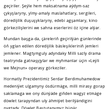
geçiriler. Şeýle hem maksatnama aýdym-saz
çykyşlaryny, ylmy-amaly maslahatlary, sergileri,
döredijilik duşuşyklaryny, edebi agşamlary, kino
görkezilişlerini we sahna eserlerini öz içine alýar.
Mundan başga-da, çäreleriň geçirilýän günlerinde
öň yglan edilen döredijilik bäsleşikleriniň jemleri
jemlener. Magtymguly adyndaky Milli sazly drama
teatrynda gatnaşyjylar we myhmanlar üçin «Leýli
we Mejnun» operasy görkeziler.
Hormatly Prezidentimiz Serdar Berdimuhamedow
medeniýet ulgamyny ösdürmäge, milli mirasy gorap
saklamaga we ony dünýäde giňden wagyz etmäge
döwlet tarapyndan uly ähmiýet berilýändigini
nygtady. Döwlet Baştutanymyz hünär