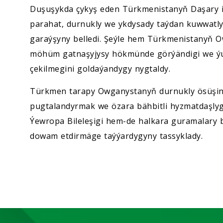
Duşuşykda çykyş eden Türkmenistanyň Daşary i
parahat, durnukly we ykdysady taýdan kuwwatly
garaýşyny belledi. Şeýle hem Türkmenistanyň O
möhüm gatnaşyjysy hökmünde görýändigi we ýu
çekilmegini goldaýandygy nygtaldy.
Türkmen tarapy Owganystanyň durnukly ösüşini
pugtalandyrmak we özara bähbitli hyzmatdaşlygy
Ýewropa Bileleşigi hem-de halkara guramalary 
dowam etdirmäge taýýardygyny tassyklady.