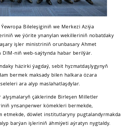
 Ýewropa Bileleşiginiň we Merkezi Aziýa
eriniň we ýörite ynanylan wekilleriniň nobatdaky
aşary işler ministriniň orunbasary Ahmet
DIM-niň web-saýtynda habar berilýär.
aky häzirki ýagdaý, sebit hyzmatdaşlygynyň
rdam bermek maksady bilen halkara özara
seleleri ara alyp maslahatlaşdylar.
alyşmalaryň çäklerinde Birleşen Milletler
riniň ynsanperwer kömekleri bermekde,
etmekde, döwlet institutlaryny pugtalandyrmakda
p barýan işleriniň ähmiýeti aýratyn nygtaldy.