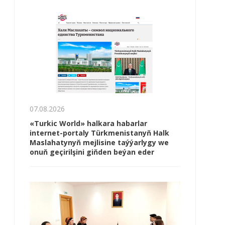
07.08.2026
«Turkic World» halkara habarlar
internet-portaly Türkmenistanyň Halk
Maslahatynyň mejlisine taýýarlygy we
onuň geçirilşini giňden beýan eder