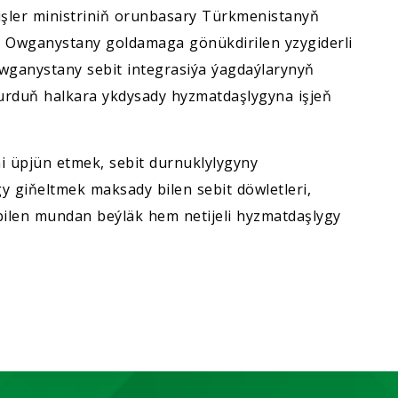
şler ministriniň orunbasary Türkmenistanyň
 Owganystany goldamaga gönükdirilen yzygiderli
wganystany sebit integrasiýa ýagdaýlarynyň
rduň halkara ykdysady hyzmatdaşlygyna işjeň
 üpjün etmek, sebit durnuklylygyny
 giňeltmek maksady bilen sebit döwletleri,
bilen mundan beýläk hem netijeli hyzmatdaşlygy