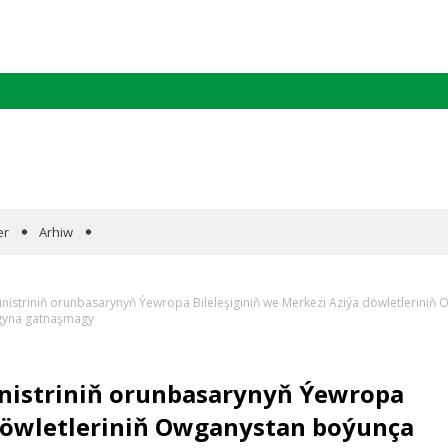
er
Arhiw
nistriniň orunbasarynyň Ýewropa Bileleşiginiň we Merkezi Aziýa döwletleriniň O
ygyna gatnaşmagy
inistriniň orunbasarynyň Ýewropa
 döwletleriniň Owganystan boýunça