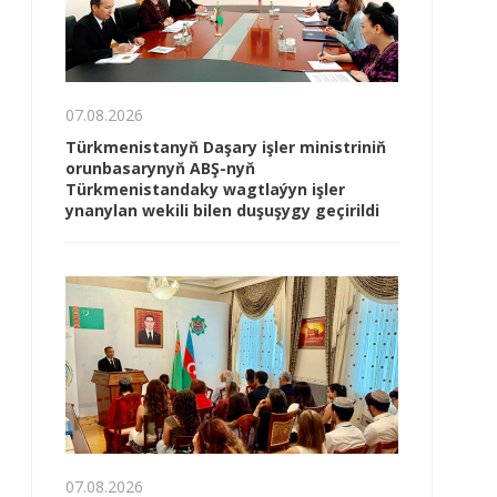
07.08.2026
Türkmenistanyň Daşary işler ministriniň
orunbasarynyň ABŞ-nyň
Türkmenistandaky wagtlaýyn işler
ynanylan wekili bilen duşuşygy geçirildi
07.08.2026