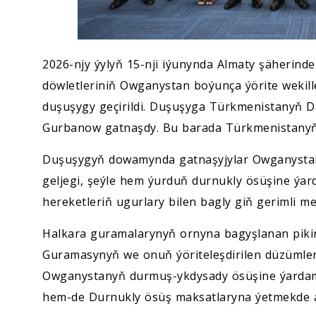
2026-njy ýylyň 15-nji iýunynda Almaty şäherinde
döwletleriniň Owganystan boýunça ýörite wekill
duşuşygy geçirildi. Duşuşyga Türkmenistanyň D
Gurbanow gatnaşdy. Bu barada Türkmenistanyň 
Duşuşygyň dowamynda gatnaşyjylar Owganystand
geljegi, şeýle hem ýurduň durnukly ösüşine ýa
hereketleriň ugurlary bilen bagly giň gerimli me
Halkara guramalarynyň ornyna bagyşlanan pikir 
Guramasynyň we onuň ýöriteleşdirilen düzümle
Owganystanyň durmuş-ykdysady ösüşine ýardam 
hem-de Durnukly ösüş maksatlaryna ýetmekde aly