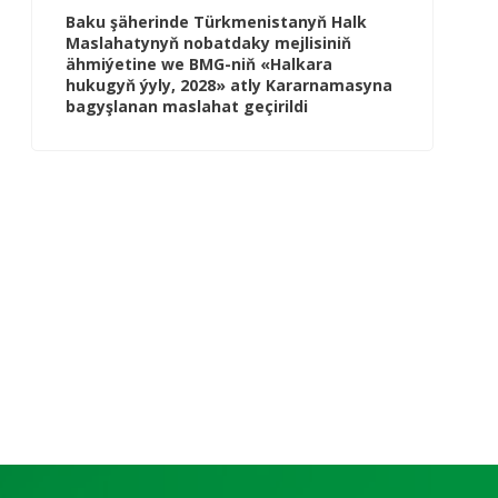
Baku şäherinde Türkmenistanyň Halk
Maslahatynyň nobatdaky mejlisiniň
ähmiýetine we BMG-niň «Halkara
hukugyň ýyly, 2028» atly Kararnamasyna
bagyşlanan maslahat geçirildi