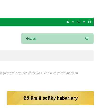
EN
RU
TK
wganystan boýunça ýörite wekilleriniň we ýörite ynanylan
Bölümiň soňky habarlary