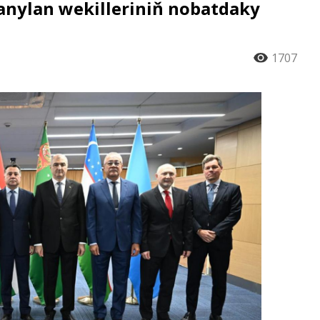
nanylan wekilleriniň nobatdaky
1707