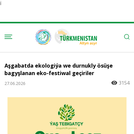
Ï
Aşgabatda ekologiýa we durnukly ösüşe
bagyşlanan eko-festiwal geçiriler
3154
27.06.2026