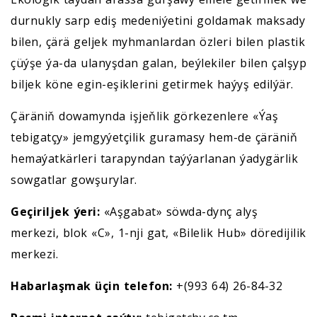
durnukly sarp ediş medeniýetini goldamak maksady
bilen, çärä geljek myhmanlardan özleri bilen plastik
çüýşe ýa-da ulanyşdan galan, beýlekiler bilen çalşyp
biljek köne egin-eşiklerini getirmek haýyş edilýär.
Çäräniň dowamynda işjeňlik görkezenlere «Ýaş
tebigatçy» jemgyýetçilik guramasy hem-de çäräniň
hemaýatkärleri tarapyndan taýýarlanan ýadygärlik
sowgatlar gowşurylar.
Geçiriljek ýeri:
«Aşgabat» söwda-dynç alyş
merkezi, blok «C», 1-nji gat, «Bilelik Hub» döredijilik
merkezi.
Habarlaşmak üçin telefon:
+(993 64) 26-84-32