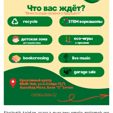
Ekologik taýdan arassa gurşawy emele getirmek we