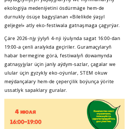
ekologiýa medeniýetini ösdürmäge hem-de
durnukly ösüşe bagyşlanan «Bilelikde ýaşyl
geljege!» atly eko-festiwala gatnaşmaga çagyrýar.
Çäre 2026-njy ýylyň 4-nji iýulynda sagat 16:00-dan
19:00-a çenli aralykda geçiriler. Guramaçylaryň
habar bermegine görä, festiwalyň dowamynda
gatnaşyjylar üçin janly aýdym-sazlar, çagalar we
ulular üçin gyzykly eko-oýunlar, STEM okuw
meýdançalary hem-de çeperçilik boýunça ýörite
ussatlyk sapaklary guralar.