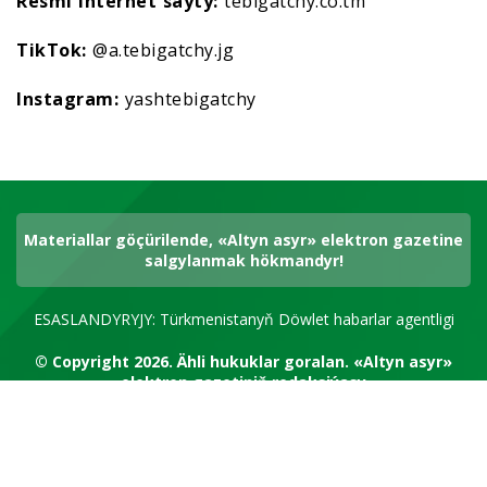
Resmi internet saýty:
tebigatchy.co.tm
TikTok:
@a.tebigatchy.jg
Instagram:
yashtebigatchy
Materiallar göçürilende, «Altyn asyr» elektron gazetine
salgylanmak hökmandyr!
ESASLANDYRYJY: Türkmenistanyň Döwlet habarlar agentligi
© Copyright 2026.
Ähli hukuklar goralan.
«Altyn asyr»
elektron gazetiniň redaksiýasy
RSS kanal