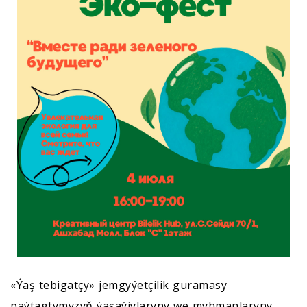
«Ýaş tebigatçy» jemgyýetçilik guramasy
paýtagtymyzyň ýaşaýjylaryny we myhmanlaryny