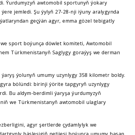
ildi. Ýurdumyzyň awtomobil sportunyň ýokary
 ýere jemledi. Şu ýylyň 27-28-nji iýuny aralygynda
aýatlaryndan geçýän agyr, emma gözel tebigatly
we sport boýunça döwlet komiteti, Awtomobil
eýle hem Türkmenistanyň Saglygy goraýyş we derman
 ýaryş ýolunyň umumy uzynlygy 358 kilometr boldy.
apgyra bölündi: birinji ýörite tapgyryň uzynlygy
trdi. Bu aldym-berdimli ýaryşa ýurdumyzyň
iginiň we Türkmenistanyň awtomobil ulaglary
zberligini, agyr şertlerde çydamlylyk we
dartgynly bäsleşigiň netijesi boýunça umumy hasap