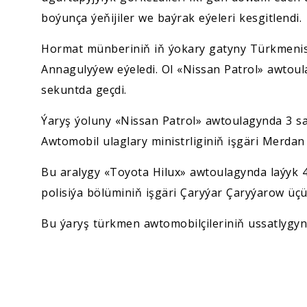
boýunça ýeňijiler we baýrak eýeleri kesgitlendi.
Hormat münberiniň iň ýokary gatyny Türkmeni
Annagulyýew eýeledi. Ol «Nissan Patrol» awtoul
sekuntda geçdi.
Ýaryş ýoluny «Nissan Patrol» awtoulagynda 3 
Awtomobil ulaglary ministrliginiň işgäri Merd
Bu aralygy «Toyota Hilux» awtoulagynda laýyk 
polisiýa bölüminiň işgäri Çaryýar Çaryýarow üçün
Bu ýaryş türkmen awtomobilçileriniň ussatlygy