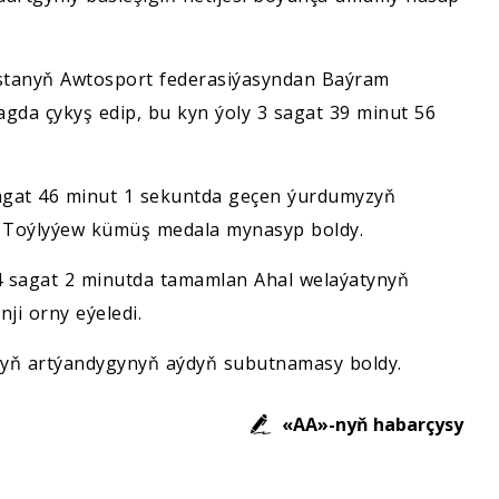
stanyň Awtosport federasiýasyndan Baýram
agda çykyş edip, bu kyn ýoly 3 sagat 39 minut 56
sagat 46 minut 1 sekuntda geçen ýurdumyzyň
an Toýlyýew kümüş medala mynasyp boldy.
4 sagat 2 minutda tamamlan Ahal welaýatynyň
ji orny eýeledi.
nyň artýandygynyň aýdyň subutnamasy boldy.
«AA»-nyň habarçysy