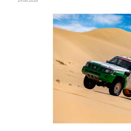
29.06.2026
Ykdysadyýet
Jemgyýet
Medeniýet
Ylym
Sport