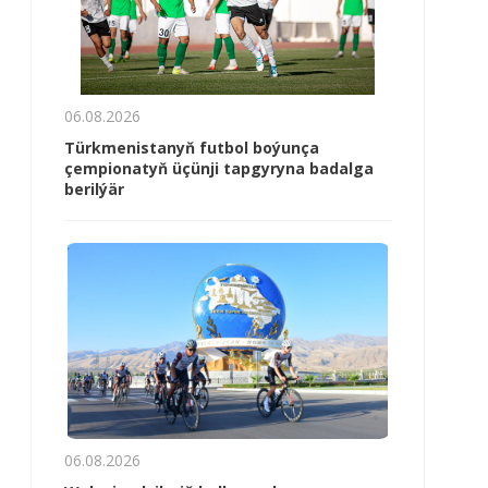
06.08.2026
Türkmenistanyň futbol boýunça
çempionatyň üçünji tapgyryna badalga
berilýär
06.08.2026