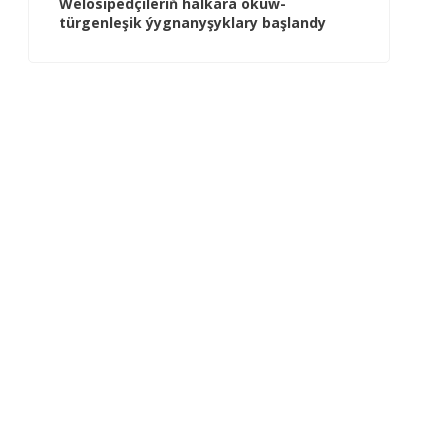
Welosipedçileriň halkara okuw-
türgenleşik ýygnanyşyklary başlandy