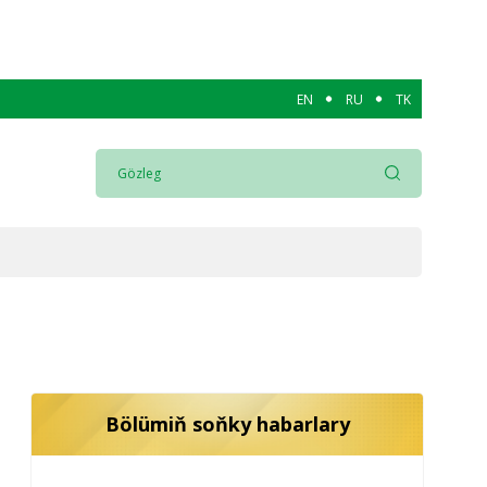
EN
RU
TK
Bölümiň soňky habarlary