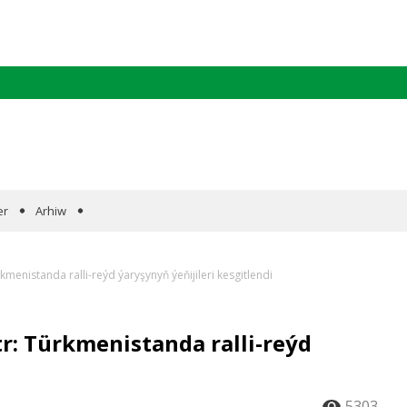
er
Arhiw
menistanda ralli-reýd ýaryşynyň ýeňijileri kesgitlendi
r: Türkmenistanda ralli-reýd
5303