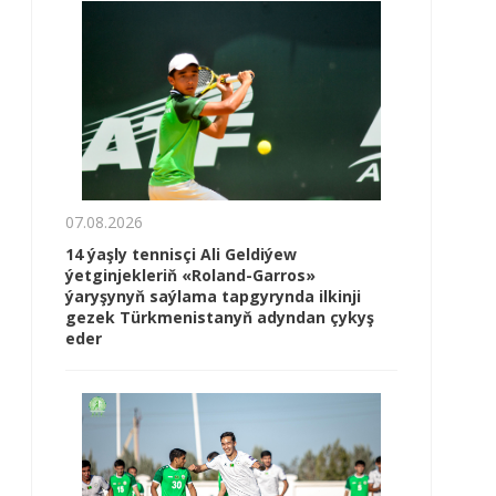
07.08.2026
14 ýaşly tennisçi Ali Geldiýew
ýetginjekleriň «Roland-Garros»
ýaryşynyň saýlama tapgyrynda ilkinji
gezek Türkmenistanyň adyndan çykyş
eder