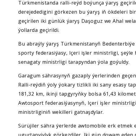
Türkmenistanda ralli-reýd boýunça ýaryş geçir
derejededigini görkezen bu ýaryş iň ökdeleri bir
geçirilen iki günlük ýaryş Daşoguz we Ahal wel
ýollarda geçirildi.
Bu abraýly ýaryş Türkmenistanyň Bedenterbiýe 
sporty federasiýasy, Içeri işler ministrligi, ş
senagaty ministrligi tarapyndan ýola goýuldy.
Garagum sährasynyň gazaply ýerlerinden geçen
Ralli-reýdiň ýoly ýokary tizlikli iki sany esasy t
181,32 km, ikinji tapgyryňky bolsa 61,43 kilome
Awtosport federasiýasynyň, Içeri işler ministrl
ministrliginiň wekilleri gatnaşdylar.
Sürüjiler sähra ýerlerde awtomobile erk etmek e
ugurtapyjylyk görkezdiler. Iki gün dowam eden 