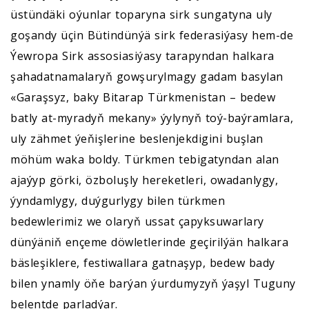
üstündäki oýunlar toparyna sirk sungatyna uly
goşandy üçin Bütindünýä sirk federasiýasy hem-de
Ýewropa Sirk assosiasiýasy tarapyndan halkara
şahadatnamalaryň gowşurylmagy gadam basylan
«Garaşsyz, baky Bitarap Türkmenistan – bedew
batly at-myradyň mekany» ýylynyň toý-baýramlara,
uly zähmet ýeňişlerine beslenjekdigini buşlan
möhüm waka boldy. Türkmen tebigatyndan alan
ajaýyp görki, özboluşly hereketleri, owadanlygy,
ýyndamlygy, duýgurlygy bilen türkmen
bedewlerimiz we olaryň ussat çapyksuwarlary
dünýäniň ençeme döwletlerinde geçirilýän halkara
bäsleşiklere, festiwallara gatnaşyp, bedew bady
bilen ynamly öňe barýan ýurdumyzyň ýaşyl Tuguny
belentde parladýar.