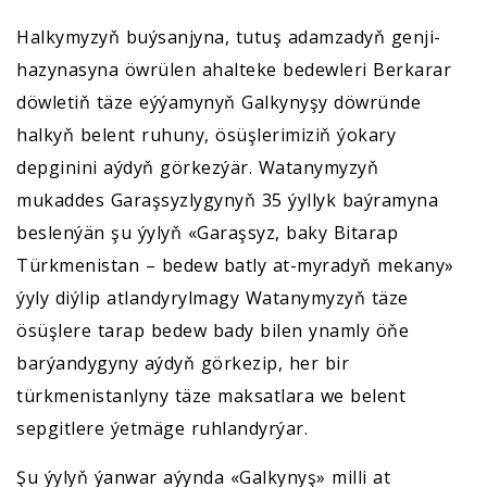
Halkymyzyň buýsanjyna, tutuş adamzadyň genji-
hazynasyna öwrülen ahalteke bedewleri Berkarar
döwletiň täze eýýamynyň Galkynyşy döwründe
halkyň belent ruhuny, ösüşlerimiziň ýokary
depginini aýdyň görkezýär. Watanymyzyň
mukaddes Garaşsyzlygynyň 35 ýyllyk baýramyna
beslenýän şu ýylyň «Garaşsyz, baky Bitarap
Türkmenistan – bedew batly at-myradyň mekany»
ýyly diýlip atlandyrylmagy Watanymyzyň täze
ösüşlere tarap bedew bady bilen ynamly öňe
barýandygyny aýdyň görkezip, her bir
türkmenistanlyny täze maksatlara we belent
sepgitlere ýetmäge ruhlandyrýar.
Şu ýylyň ýanwar aýynda «Galkynyş» milli at