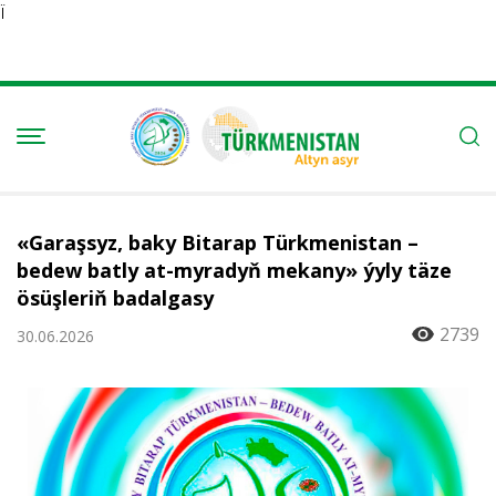
Ï
«Garaşsyz, baky Bitarap Türkmenistan –
bedew batly at-myradyň mekany» ýyly täze
ösüşleriň badalgasy
2739
30.06.2026