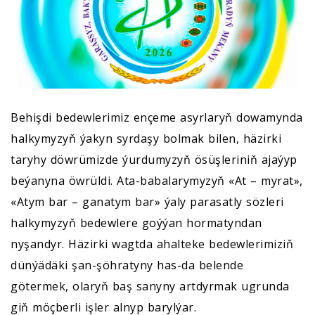
Behişdi bedewlerimiz ençeme asyrlaryň dowamynda
halkymyzyň ýakyn syrdaşy bolmak bilen, häzirki
taryhy döwrümizde ýurdumyzyň ösüşleriniň ajaýyp
beýanyna öwrüldi. Ata-babalarymyzyň «At – myrat»,
«Atym bar – ganatym bar» ýaly parasatly sözleri
halkymyzyň bedewlere goýýan hormatyndan
nyşandyr. Häzirki wagtda ahalteke bedewlerimiziň
dünýädäki şan-şöhratyny has-da belende
götermek, olaryň baş sanyny artdyrmak ugrunda
giň möçberli işler alnyp barylýar.