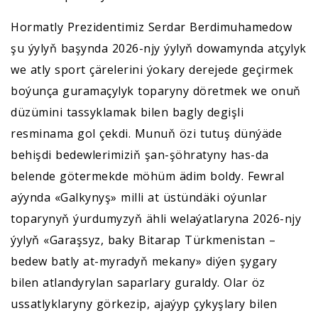
Hormatly Prezidentimiz Serdar Berdimuhamedow
şu ýylyň başynda 2026-njy ýylyň dowamynda atçylyk
we atly sport çärelerini ýokary derejede geçirmek
boýunça guramaçylyk toparyny döretmek we onuň
düzümini tassyklamak bilen bagly degişli
resminama gol çekdi. Munuň özi tutuş dünýäde
behişdi bedewlerimiziň şan-şöhratyny has-da
belende götermekde möhüm ädim boldy. Fewral
aýynda «Galkynyş» milli at üstündäki oýunlar
toparynyň ýurdumyzyň ähli welaýatlaryna 2026-njy
ýylyň «Garaşsyz, baky Bitarap Türkmenistan –
bedew batly at-myradyň mekany» diýen şygary
bilen atlandyrylan saparlary guraldy. Olar öz
ussatlyklaryny görkezip, ajaýyp çykyşlary bilen