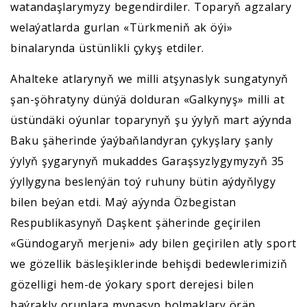
watandaşlarymyzy begendirdiler. Toparyň agzalary
welaýatlarda gurlan «Türkmeniň ak öýi»
binalarynda üstünlikli çykyş etdiler.
Ahalteke atlarynyň we milli atşynaslyk sungatynyň
şan-şöhratyny dünýä dolduran «Galkynyş» milli at
üstündäki oýunlar toparynyň şu ýylyň mart aýynda
Baku şäherinde ýaýbaňlandyran çykyşlary şanly
ýylyň şygarynyň mukaddes Garaşsyzlygymyzyň 35
ýyllygyna beslenýän toý ruhuny bütin aýdyňlygy
bilen beýan etdi. Maý aýynda Özbegistan
Respublikasynyň Daşkent şäherinde geçirilen
«Gündogaryň merjeni» ady bilen geçirilen atly sport
we gözellik bäsleşiklerinde behişdi bedewlerimiziň
gözelligi hem-de ýokary sport derejesi bilen
baýrakly orunlara mynasyp bolmaklary örän