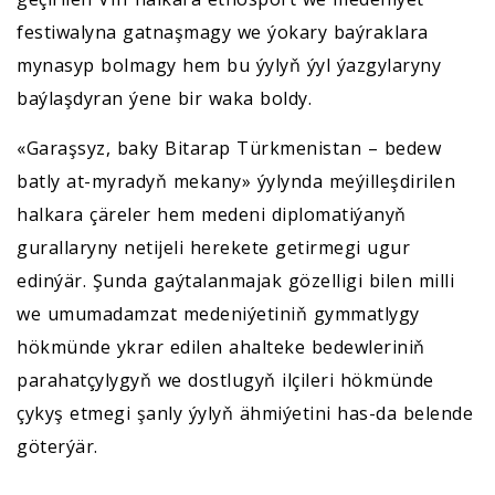
festiwalyna gatnaşmagy we ýokary baýraklara
mynasyp bolmagy hem bu ýylyň ýyl ýazgylaryny
baýlaşdyran ýene bir waka boldy.
«Garaşsyz, baky Bitarap Türkmenistan – bedew
batly at-myradyň mekany» ýylynda meýilleşdirilen
halkara çäreler hem medeni diplomatiýanyň
gurallaryny netijeli herekete getirmegi ugur
edinýär. Şunda gaýtalanmajak gözelligi bilen milli
we umumadamzat medeniýetiniň gymmatlygy
hökmünde ykrar edilen ahalteke bedewleriniň
parahatçylygyň we dostlugyň ilçileri hökmünde
çykyş etmegi şanly ýylyň ähmiýetini has-da belende
göterýär.