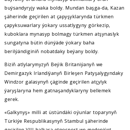
buýsandyryjy waka boldy. Mundan başga-da, Kazan
şäherinde geçirilen at çapyşyklarynda türkmen
çapyksuwarlary ýokary ussatlygyny görkezip,
kuboklara mynasyp bolmagy türkmen atşynaslyk
sungatyna bütin dünýäde ýokary baha
berilýändiginiň nobatdaky beýany boldy.
Biziň atlylarymyzyň Beýik Britaniýanyň we
Demirgazyk Irlandiýanyň Birleşen Patyşalygyndaky
Windzor galasynyň çäginde geçirilen atçylyk
ýaryşlaryna hem gatnaşandyklaryny bellemek
gerek.
«Galkynyş» milli at üstündäki oýunlar toparynyň
Türkiýe Respublikasynyň Stambul şäherinde
geçirilen VIII halkara etnosport we medeniýet