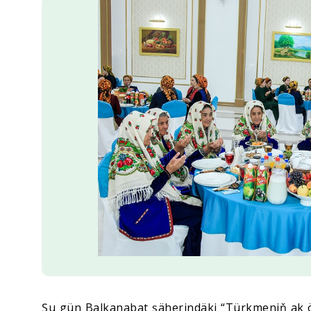
Ykdysadyýet
Jemgyýet
Medeniýet
Ylym
Sport
Şu gün Balkanabat şäherindäki “Türkmeniň ak ö