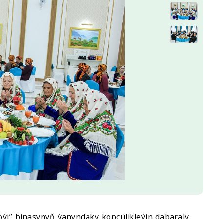
ýi” binasynyň ýanyndaky köpçülikleýin dabaraly