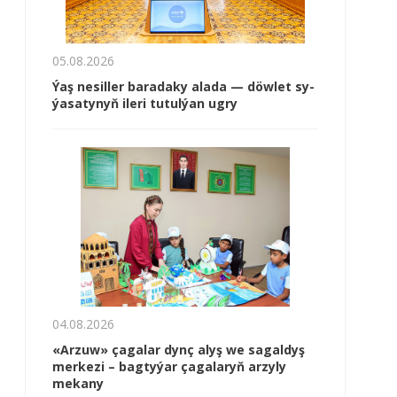
05.08.2026
Ýaş ne­sil­ler ba­ra­da­ky ala­da — döw­let sy­
ýa­sa­ty­nyň ile­ri tu­tul­ýan ug­ry
04.08.2026
«Arzuw» çagalar dynç alyş we sagaldyş
merkezi – bagtyýar çagalaryň arzyly
mekany