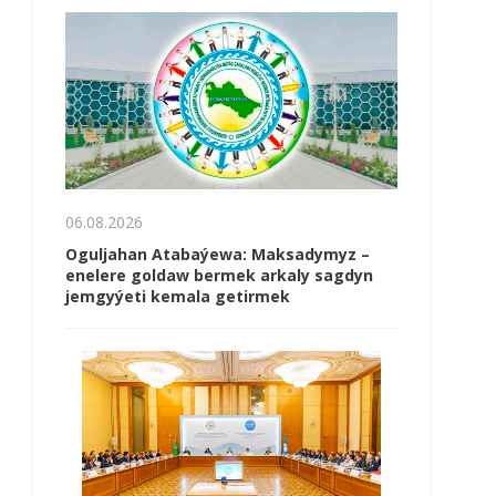
06.08.2026
Oguljahan Atabaýewa: Maksadymyz –
enelere goldaw bermek arkaly sagdyn
jemgyýeti kemala getirmek