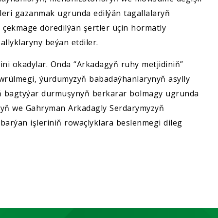
işleri gazanmak ugrunda edilýän tagallalaryň
met çekmäge döredilýän şertler üçin hormatly
lyklaryny beýan etdiler.
ini okadylar. Onda “Arkadagyň ruhy metjidiniň”
öwrülmegi, ýurdumyzyň babadaýhanlarynyň asylly
yň bagtyýar durmuşynyň berkarar bolmagy ugrunda
yzyň we Gahryman Arkadagly Serdarymyzyň
barýan işleriniň rowaçlyklara beslenmegi dileg