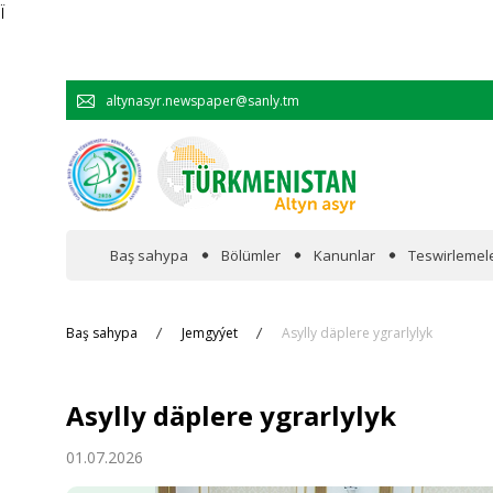
Ï
altynasyr.newspaper@sanly.tm
Baş sahypa
Bölümler
Kanunlar
Teswirlemel
Wakalaryň jümmişinde
Baş sahypa
Jemgyýet
Asylly däplere ygrarlylyk
Resmi
Asylly däplere ygrarlylyk
Hyzmatdaşlyk
01.07.2026