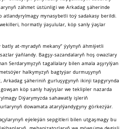
çylarynyň zähmet üstünligi we Arkadag şäherinde
p atlandyrylmagy mynasybetli toý sadakasy berildi.
ekilleri, hormatly ýaşulular, köp sanly ýaşlar
batly at-myradyň mekany” ýylynyň ähmiýetli
 sazlar ýaňlandy. Bagşy-sazandalaryň hoş owazlary
 Serdarymyzyň tagallalary bilen amala aşyrylýan
ähmetsöýer halkymyzyň bagtyýar durmuşynyň
ly, Arkadag şäheriniň gurluşygynyň ikinji tapgyrynda
 gowşan köp sanly haýyşlar we teklipler nazarda
yrylmagy Diýarymyzda sahawatly işleriň
urlarynyň dowamata atarylýandygyny görkezýär.
ylarynyň eýeleýän sepgitleri bilen utgaşmagy bu
 daýhanlaryň, mehanizatorlaryň we möwsüme degişli