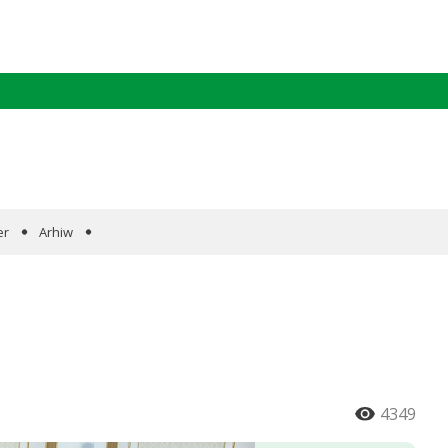
er
Arhiw
4349