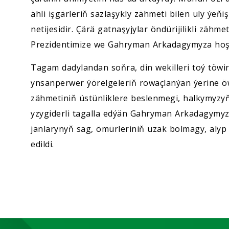
ähli işgärleriň sazlaşykly zähmeti bilen uly ýeň
netijesidir. Çärä gatnaşyjylar öndürijilikli zäh
Prezidentimize we Gahryman Arkadagymyza hoşal
Tagam dadylandan soňra, din wekilleri toý töwir
ynsanperwer ýörelgeleriň rowaçlanýan ýerine 
zähmetiniň üstünliklere beslenmegi, halkymyz
yzygiderli tagalla edýän Gahryman Arkadagym
janlarynyň sag, ömürleriniň uzak bolmagy, alyp 
edildi.