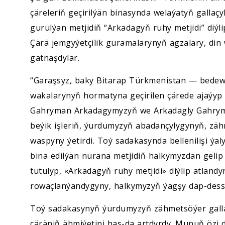
çäreleriň geçirilýän binasynda welaýatyň galla
gurulýan metjidiň “Arkadagyň ruhy metjidi” diýli
Çärä jemgyýetçilik guramalarynyň agzalary, din w
gatnaşdylar.
“Garaşsyz, baky Bitarap Türkmenistan — bedew 
wakalarynyň hormatyna geçirilen çärede ajaýyp
Gahryman Arkadagymyzyň we Arkadagly Gahryman
beýik işleriň, ýurdumyzyň abadançylygynyň, z
waspyny ýetirdi. Toý sadakasynda bellenilişi ýa
bina edilýän nurana metjidiň halkymyzdan gelip
tutulyp, «Arkadagyň ruhy metjidi» diýlip atland
rowaçlanýandygyny, halkymyzyň ýagşy däp-dess
Toý sadakasynyň ýurdumyzyň zähmetsöýer gallaç
çäräniň ähmiýetini has-da artdyrdy. Munuň özi