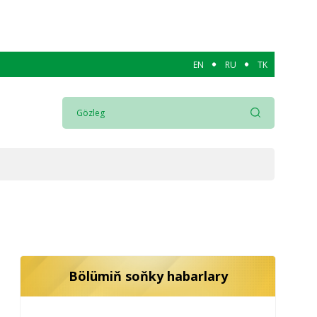
EN
RU
TK
Bölümiň soňky habarlary