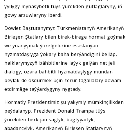
ýyllygy mynasybetli tüýs ýürekden gutlaglaryny, iň
gowy arzuwlaryny iberdi.
Döwlet Baştutanymyz Türkmenistanyň Amerikanyň
Birleşen Ştatlary bilen birek-birege hormat goýmak
we ynanyşmak ýörelgelerine esaslanýan
hyzmatdaşlyga ýokary baha berýändigini belläp,
halklarymyzyň bähbitlerine laýyk gelýän netijeli
dialogy, özara bähbitli hyzmatdaşlygy mundan
beýläk-de ösdürmek üçin zerur tagallalary dowam
etdirmäge taýýardygyny nygtady.
Hormatly Prezidentimiz şu ýakymly mümkinçilikden
peýdalanyp, Prezident Donald Trampa tüýs
ýürekden berk jan saglyk, bagtyýarlyk,
abadançylyk, Amerikanyň Birleşen Ştatlarynyň