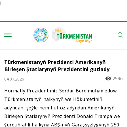
Ï
Türkmenistanyň Prezidenti Amerikanyň
Birleşen Ştatlarynyň Prezidentini gutlady
2996
04.07.2026
Hormatly Prezidentimiz Serdar Berdimuhamedow
Türkmenistanyň halkynyň we Hökümetiniň
adyndan, şeýle hem hut öz adyndan Amerikanyň
Birleşen Ştatlarynyň Prezidenti Donald Trampa we
ýurduň ähli halkyna ABŞ-nyň Garaşsyzlygynyň 250