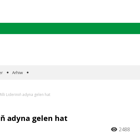
er
Arhiw
lli Lideriniň adyna gelen hat
iň adyna gelen hat
2488