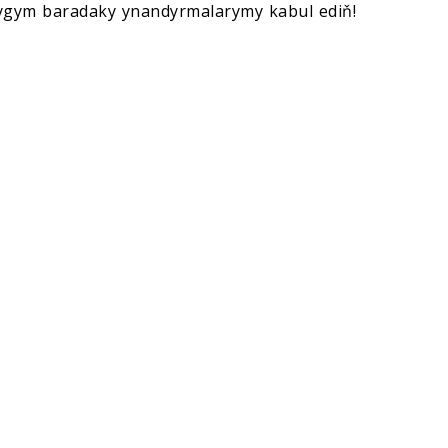
ndygym baradaky ynandyrmalarymy kabul ediň!