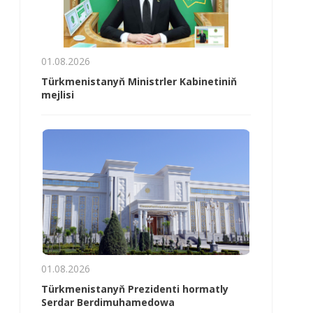
01.08.2026
Türkmenistanyň Ministrler Kabinetiniň
mejlisi
01.08.2026
Türkmenistanyň Prezidenti hormatly
Serdar Berdimuhamedowa