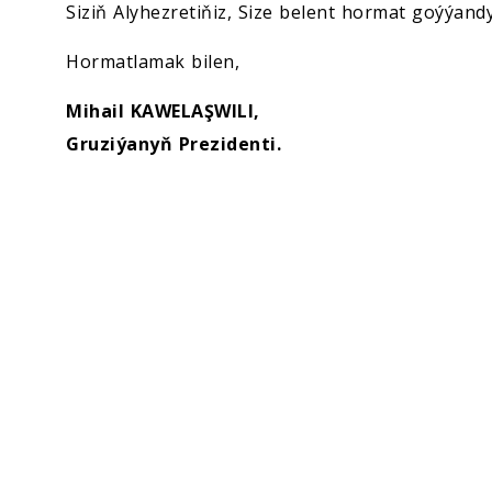
Siziň Alyhezretiňiz, Size belent hormat goýýa
Hormatlamak bilen,
Mihail KAWELAŞWILI,
Gruziýanyň Prezidenti.