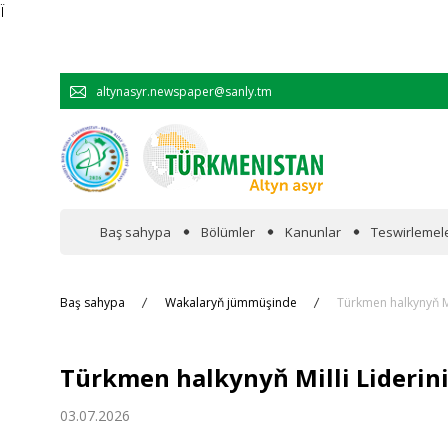
Ï
altynasyr.newspaper@sanly.tm
Baş sahypa
Bölümler
Kanunlar
Teswirlemel
Wakalaryň jümmişinde
Baş sahypa
Wakalaryň jümmüşinde
Türkmen halkynyň Mi
Resmi
Türkmen halkynyň Milli Liderin
Hyzmatdaşlyk
03.07.2026