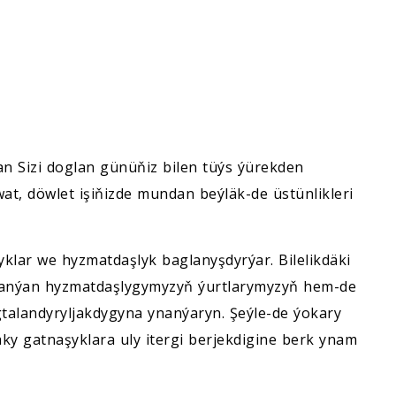
 Sizi doglan günüňiz bilen tüýs ýürekden
at, döwlet işiňizde mundan beýläk-de üstünlikleri
yklar we hyzmatdaşlyk baglanyşdyrýar. Bilelikdäki
slanýan hyzmatdaşlygymyzyň ýurtlarymyzyň hem-de
alandyryljakdygyna ynanýaryn. Şeýle-de ýokary
ky gatnaşyklara uly itergi berjekdigine berk ynam