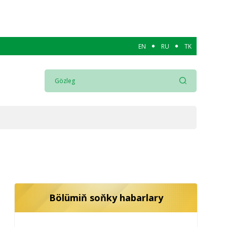
EN
RU
TK
Bölümiň soňky habarlary