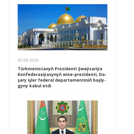
05.08.2026
Türk­me­nis­ta­nyň Prezidenti Şweý­sa­ri­ýa
Kon­fe­de­ra­si­ýa­sy­nyň wi­se-prezidenti, Da­
şa­ry iş­ler fe­de­ral de­par­ta­men­ti­niň baş­ly­
gy­ny ka­bul et­di