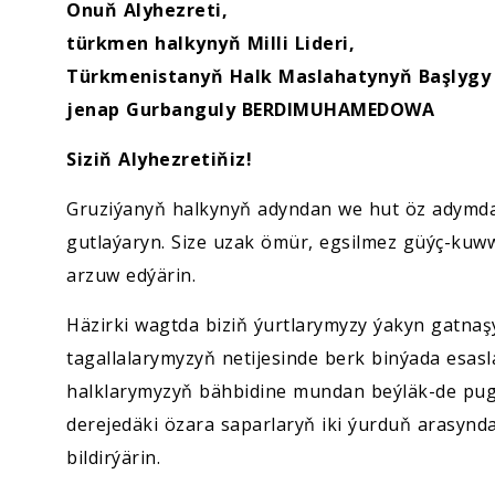
Ykdysadyýet
Onuň Alyhezreti,
türkmen halkynyň Milli Lideri,
Jemgyýet
Türkmenistanyň Halk Maslahatynyň Başlygy
jenap Gurbanguly BERDIMUHAMEDOWA
Medeniýet
Siziň Alyhezretiňiz!
Ylym
Gruziýanyň halkynyň adyndan we hut öz adymdan
gutlaýaryn. Size uzak ömür, egsilmez güýç-kuww
Sport
arzuw edýärin.
Häzirki wagtda biziň ýurtlarymyzy ýakyn gatnaş
tagallalarymyzyň netijesinde berk binýada esa
halklarymyzyň bähbidine mundan beýläk-de pugt
derejedäki özara saparlaryň iki ýurduň arasynda
bildirýärin.