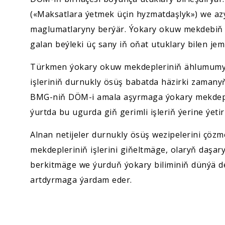
(«Maksatlara ýetmek üçin hyzmatdaşlyk») we az
maglumatlaryny berýär. Ýokary okuw mekdebiň
galan beýleki üç sany iň oňat utuklary bilen jem
Türkmen ýokary okuw mekdepleriniň ählumumy r
işleriniň durnukly ösüş babatda häzirki zamanyň
BMG-niň DÖM-i amala aşyrmaga ýokary mekdep
ýurtda bu ugurda giň gerimli işleriň ýerine ýeti
Alnan netijeler durnukly ösüş wezipelerini çö
mekdepleriniň işlerini giňeltmäge, olaryň daşar
berkitmäge we ýurduň ýokary biliminiň dünýä d
artdyrmaga ýardam eder.