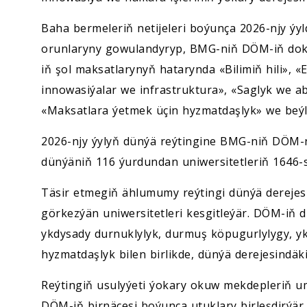
Baha bermeleriň netijeleri boýunça 2026-njy ý
orunlaryny gowulandyryp, BMG-niň DÖM-iň doku
iň şol maksatlarynyň hatarynda «Bilimiň hili», «
innowasiýalar we infrastruktura», «Saglyk we a
«Maksatlara ýetmek üçin hyzmatdaşlyk» we beýle
2026-njy ýylyň dünýä reýtingine BMG-niň DÖM-
dünýäniň 116 ýurdundan uniwersitetleriň 1646-s
Täsir etmegiň ählumumy reýtingi dünýä dereje
görkezýän uniwersitetleri kesgitleýär. DÖM-iň d
ykdysady durnuklylyk, durmuş köpugurlylygy, y
hyzmatdaşlyk bilen birlikde, dünýä derejesindäk
Reýtingiň usulyýeti ýokary okuw mekdepleriň umu
DÖM-iň birnäçesi boýunça utuklary birleşdirý