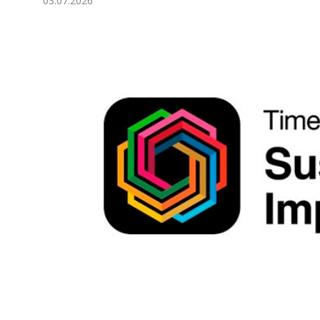
03.07.2026
Ykdysadyýet
Jemgyýet
Medeniýet
Ylym
Sport