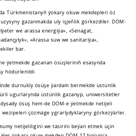
ylda Türkmenistanyň ýokary okuw mekdepleri öz
zysyny gazanmakda uly işjeňlik görkezdiler. DÖM-
Elýeter we arassa energiýa», «Senagat,
badançylyk», «Arassa suw we sanitariýa»,
kiler bar.
ne ýetmekde gazanan ösüşleriniň esasynda
y hödürlenildi.
sinde durnukly ösüşe ýardam bermekde üstünlik
ürli ugurlarynda üstünlik gazanyp, uniwersitetler
kdysady ösüş hem-de DÖM-e ýetmekde netijeli
i wezipeleri çözmäge ygrarlydyklaryny görkezýärler.
my netijeliligini we täsirini beýan etmek üçin
är. Her ýokary okuw mekdep DÖM 17 boýunça