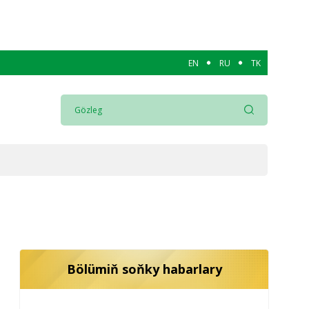
EN
RU
TK
Bölümiň soňky habarlary