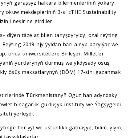
ynyň garaşsyz halkara bilermenleriniň ýokary
 okuw mekdepleriniň 3-si «THE Sustainability
nji neşirine girdiler.
s» diýen täze at bilen tanyşdyryldy, ozal reýting
. Reýting 2019-njy ýyldan bäri alnyp barylýar we
p, onda uniwersitetlere Birleşen Milletler
ýäniň ýurtlarynyň durmuş we ykdysady ösüş
ukly ösüş maksatlarynyň (DÖM) 17-sini gazanmak
setirlerinde Türkmenistanyň Oguz han adyndaky
wlet binagärlik-gurluşyk instituty we Ýagşygeldi
teti ýerleşdi.
inge her ýyl we üstünlikli gatnaşyp, bilim, ylym,
i tassyklaýarlar.