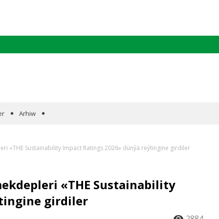
er
Arhiw
 «THE Sustainability Impact Ratings 2026» dünýä reýtingine girdiler
kdepleri «THE Sustainability
ingine girdiler
2884