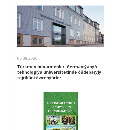
06.08.2026
Türkmen hünärmenleri Germaniýanyň
tehnologiýa uniwersitetinde öňdebaryjy
tejribäni öwrenýärler