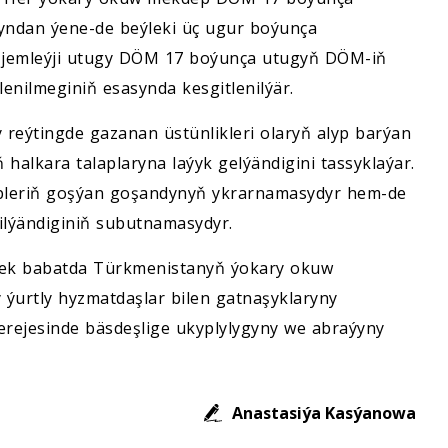
yndan ýene-de beýleki üç ugur boýunça
 jemleýji utugy DÖM 17 boýunça utugyň DÖM-iň
lenilmeginiň esasynda kesgitlenilýär.
eýtingde gazanan üstünlikleri olaryň alyp barýan
 halkara talaplaryna laýyk gelýändigini tassyklaýar.
leriň goşýan goşandynyň ykrarnamasydyr hem-de
rilýändiginiň subutnamasydyr.
zmek babatda Türkmenistanyň ýokary okuw
y ýurtly hyzmatdaşlar bilen gatnaşyklaryny
erejesinde bäsdeşlige ukyplylygyny we abraýyny
Anastasiýa Kasýanowa