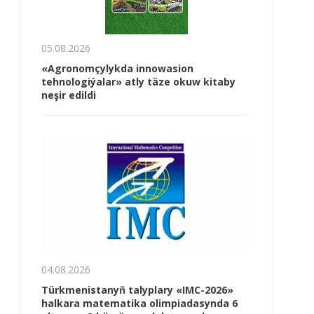
05.08.2026
«Agronomçylykda innowasion
tehnologiýalar» atly täze okuw kitaby
neşir edildi
04.08.2026
Türkmenistanyň talyplary «IMC-2026»
halkara matematika olimpiadasynda 6