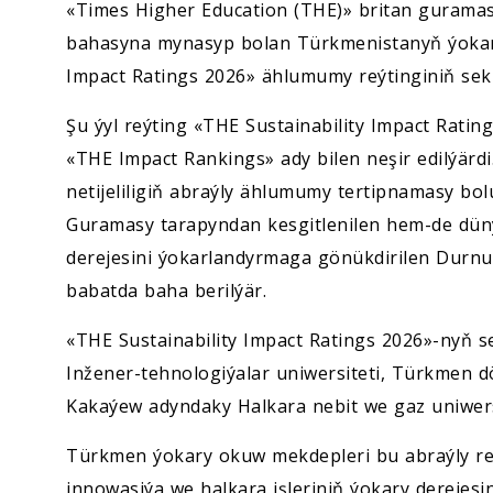
«Times Higher Education
(THE)» britan guramas
bahasyna mynasyp bolan Türkmenistanyň ýokary
Impact Ratings 2026» ählumumy reýtinginiň sekizi
Şu ýyl reýting «THE Sustainability Impact Rating
«THE Impact Rankings» ady bilen neşir edilýärdi
netijeliligiň abraýly ählumumy tertipnamasy bolu
Guramasy tarapyndan kesgitlenilen hem-de dün
derejesini ýokarlandyrmaga gönükdirilen Durn
babatda baha berilýär.
«THE Sustainability Impact Ratings 2026»-nyň 
Inžener-tehnologiýalar uniwersiteti, Türkmen dö
Kakaýew adyndaky Halkara nebit we gaz uniwersi
Türkmen ýokary okuw mekdepleri bu abraýly reýt
innowasiýa we halkara işleriniň ýokary derejesin