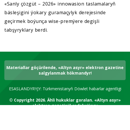
«Sanly çözgüt – 2026» innowasion taslamalaryň
bäsleşigini ýokary guramaçylyk derejesinde
geçirmek boýunça wise-premýere degişli
tabşyryklary berdi.
Materiallar göçürilende, «Altyn asyr» elektron gazetine
salgylanmak hökmandyr!
ESASLANDYRYJY: Türkmenistanyň Döwlet habarlar agentligi
© Copyright 2026.
Ähli hukuklar goralan.
«Altyn asyr»
elektron gazetiniň redaksiýasy
RSS kanal