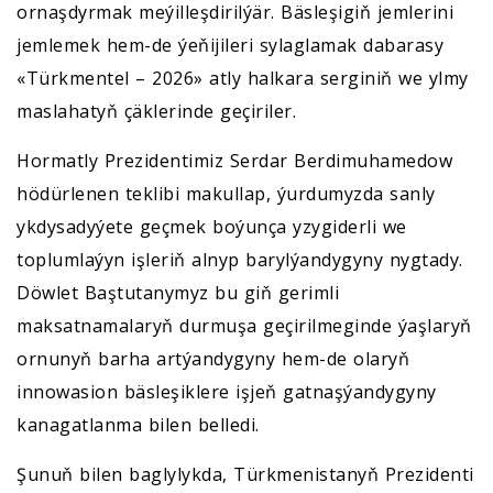
ornaşdyrmak meýilleşdirilýär. Bäsleşigiň jemlerini
jemlemek hem-de ýeňijileri sylaglamak dabarasy
«Türkmentel – 2026» atly halkara serginiň we ylmy
maslahatyň çäklerinde geçiriler.
Hormatly Prezidentimiz Serdar Berdimuhamedow
hödürlenen teklibi makullap, ýurdumyzda sanly
ykdysadyýete geçmek boýunça yzygiderli we
toplumlaýyn işleriň alnyp barylýandygyny nygtady.
Döwlet Baştutanymyz bu giň gerimli
maksatnamalaryň durmuşa geçirilmeginde ýaşlaryň
ornunyň barha artýandygyny hem-de olaryň
innowasion bäsleşiklere işjeň gatnaşýandygyny
kanagatlanma bilen belledi.
Şunuň bilen baglylykda, Türkmenistanyň Prezidenti