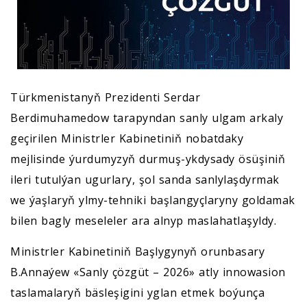
Türkmenistanyň Prezidenti Serdar
Berdimuhamedow tarapyndan sanly ulgam arkaly
geçirilen Ministrler Kabinetiniň nobatdaky
mejlisinde ýurdumyzyň durmuş-ykdysady ösüşiniň
ileri tutulýan ugurlary, şol sanda sanlylaşdyrmak
we ýaşlaryň ylmy-tehniki başlangyçlaryny goldamak
bilen bagly meseleler ara alnyp maslahatlaşyldy.
Ministrler Kabinetiniň Başlygynyň orunbasary
B.Annaýew «Sanly çözgüt – 2026» atly innowasion
taslamalaryň bäsleşigini yglan etmek boýunça