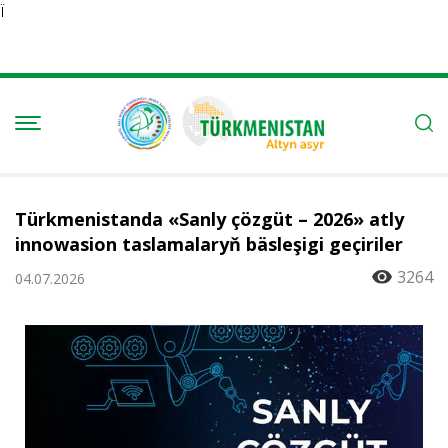
Ï
Türkmenistanda «Sanly çözgüt – 2026» atly
innowasion taslamalaryň bäsleşigi geçiriler
3264
04.07.2026