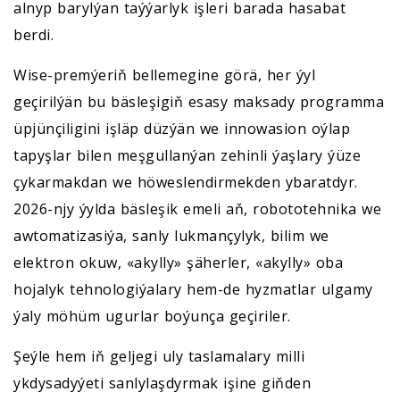
alnyp barylýan taýýarlyk işleri barada hasabat
berdi.
Wise-premýeriň bellemegine görä, her ýyl
geçirilýän bu bäsleşigiň esasy maksady programma
üpjünçiligini işläp düzýän we innowasion oýlap
tapyşlar bilen meşgullanýan zehinli ýaşlary ýüze
çykarmakdan we höweslendirmekden ybaratdyr.
2026-njy ýylda bäsleşik emeli aň, robototehnika we
awtomatizasiýa, sanly lukmançylyk, bilim we
elektron okuw, «akylly» şäherler, «akylly» oba
hojalyk tehnologiýalary hem-de hyzmatlar ulgamy
ýaly möhüm ugurlar boýunça geçiriler.
Şeýle hem iň geljegi uly taslamalary milli
ykdysadyýeti sanlylaşdyrmak işine giňden