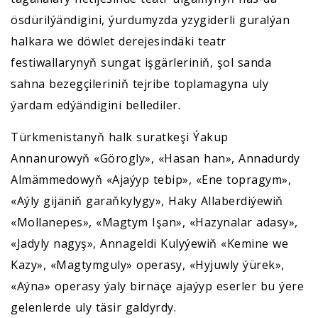
ösdürilýändigini, ýurdumyzda yzygiderli guralýan
halkara we döwlet derejesindäki teatr
festiwallarynyň sungat işgärleriniň, şol sanda
sahna bezegçileriniň tejribe toplamagyna uly
ýardam edýändigini bellediler.
Türkmenistanyň halk suratkeşi Ýakup
Annanurowyň «Görogly», «Hasan han», Annadurdy
Almämmedowyň «Ajaýyp tebip», «Ene topragym»,
«Aýly gijäniň garaňkylygy», Haky Allaberdiýewiň
«Mollanepes», «Magtym Işan», «Hazynalar adasy»,
«Jadyly nagyş», Annageldi Kulyýewiň «Kemine we
Kazy», «Magtymguly» operasy, «Hyjuwly ýürek»,
«Aýna» operasy ýaly birnäçe ajaýyp eserler bu ýere
gelenlerde uly täsir galdyrdy.