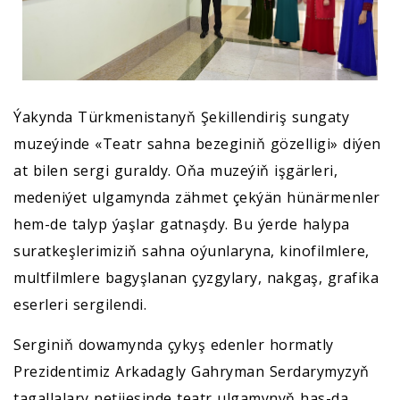
Ýakynda Türkmenistanyň Şekillendiriş sungaty
muzeýinde «Teatr sahna bezeginiň gözelligi» diýen
at bilen sergi guraldy. Oňa muzeýiň işgärleri,
medeniýet ulgamynda zähmet çekýän hünärmenler
hem-de talyp ýaşlar gatnaşdy. Bu ýerde halypa
suratkeşlerimiziň sahna oýunlaryna, kinofilmlere,
multfilmlere bagyşlanan çyzgylary, nakgaş, grafika
eserleri sergilendi.
Serginiň dowamynda çykyş edenler hormatly
Prezidentimiz Arkadagly Gahryman Serdarymyzyň
tagallalary netijesinde teatr ulgamynyň has-da