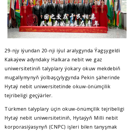
29-njy iýundan 20-nji iýul aralygynda Ýagşygeldi
Kakaýew adyndaky Halkara nebit we gaz
uniwersitetiniň talyplary ýokary okuw mekdebiň
mugallymynyň ýolbaşçylygynda Pekin şäherinde
Hytaý nebit uniwersitetinde okuw-önümçilik
tejribeligi geçýärler.
Türkmen talyplary üçin okuw-önümçilik tejribeligi
Hytaý nebit uniwersitetiniň, Hytaýyň Milli nebit
korporasiýasynyň (CNPC) işleri bilen tanyşmak