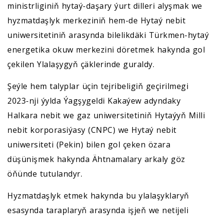
ministrliginiň hytaý-daşary ýurt dilleri alyşmak we
hyzmatdaşlyk merkeziniň hem-de Hytaý nebit
uniwersitetiniň arasynda bilelikdäki Türkmen-hytaý
energetika okuw merkezini döretmek hakynda gol
çekilen Ylalaşygyň çäklerinde guraldy.
Şeýle hem talyplar üçin tejribeligiň geçirilmegi
2023-nji ýylda Ýagşygeldi Kakaýew adyndaky
Halkara nebit we gaz uniwersitetiniň Hytaýyň Milli
nebit korporasiýasy (CNPC) we Hytaý nebit
uniwersiteti (Pekin) bilen gol çeken özara
düşünişmek hakynda Ähtnamalary arkaly göz
öňünde tutulandyr.
Hyzmatdaşlyk etmek hakynda bu ylalaşyklaryň
esasynda taraplaryň arasynda işjeň we netijeli