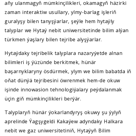
aňy ulanmagyň mümkinçilikleri, okamagyň häzirki
zaman interaktiw usullary, ylmy-barlag işleriň
guralyşy bilen tanyşýarlar, şeýle hem hytaýly
talyplar we Hytaý nebit uniwersitetinde bilim alýan
türkmen ýaşlary bilen tejribe alyşýarlar.
Hytaýdaky tejribelik talyplara nazaryýetde alnan
bilimleri iş ýüzünde berkitmek, hünär
başarnyklaryny ösdürmek, ylym we bilim babatda iň
oňat dünýä tejribesini öwrenmek hem-de okuw
işinde innowasion tehnologiýalary peýdalanmak
üçin giň mümkinçilikleri berýär.
Talyplaryň hünär ýokarlandyryş okuwy şu ýylyň
aprelinde Ýagşygeldi Kakaýew adyndaky Halkara
nebit we gaz uniwersitetiniň, Hytaýyň Bilim