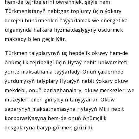
hem-de tejribelerini öwrenmek, şeýle hem
Türkmenistanyň nebitgaz toplumy üçin ýokary
derejeli hünärmenleri taýýarlamak we energetika
ulgamynda halkara hyzmatdaşlygyny ösdürmek
maksady bilen geçirilýär.
Türkmen talyplarynyň üç hepdelik okuwy hem-de
önümçilik tejribeligi üçin Hytaý nebit uniwersiteti
ýörite maksatnama taýýarlady. Onuň çäklerinde
ýurdumyzyň talyplary Hytaýyň nebit ýokary okuw
mekdebi, onuň barlaghanalary, okuw merkezleri we
muzeýleri bilen giňişleýin tanyşýarlar. Okuw
saparynyň maksatnamasyna Hytaýyň Milli nebit
korporasiýasyna hem-de onuň önümçilik
desgalaryna baryp görmek girizildi.