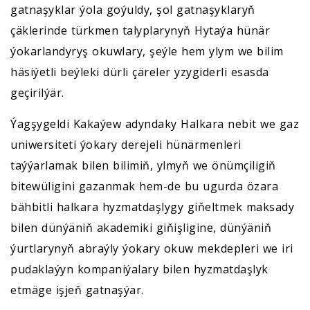
gatnaşyklar ýola goýuldy, şol gatnaşyklaryň
çäklerinde türkmen talyplarynyň Hytaýa hünär
ýokarlandyryş okuwlary, şeýle hem ylym we bilim
häsiýetli beýleki dürli çäreler yzygiderli esasda
geçirilýär.
Ýagşygeldi Kakaýew adyndaky Halkara nebit we gaz
uniwersiteti ýokary derejeli hünärmenleri
taýýarlamak bilen bilimiň, ylmyň we önümçiligiň
bitewüligini gazanmak hem-de bu ugurda özara
bähbitli halkara hyzmatdaşlygy giňeltmek maksady
bilen dünýäniň akademiki giňişligine, dünýäniň
ýurtlarynyň abraýly ýokary okuw mekdepleri we iri
pudaklaýyn kompaniýalary bilen hyzmatdaşlyk
etmäge işjeň gatnaşýar.