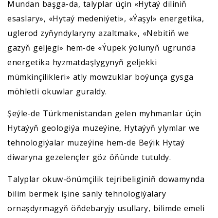
Mundan başga-da, talyplar üçin «Hytaý diliniň
esaslary», «Hytaý medeniýeti», «Ýaşyl» energetika,
uglerod zyňyndylaryny azaltmak», «Nebitiň we
gazyň geljegi» hem-de «Ýüpek ýolunyň ugrunda
energetika hyzmatdaşlygynyň geljekki
mümkinçilikleri» atly mowzuklar boýunça gysga
möhletli okuwlar guraldy.
Şeýle-de Türkmenistandan gelen myhmanlar üçin
Hytaýyň geologiýa muzeýine, Hytaýyň ylymlar we
tehnologiýalar muzeýine hem-de Beýik Hytaý
diwaryna gezelençler göz öňünde tutuldy.
Talyplar okuw-önümçilik tejribeliginiň dowamynda
bilim bermek işine sanly tehnologiýalary
ornaşdyrmagyň öňdebaryjy usullary, bilimde emeli