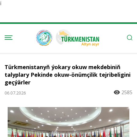
Ï
Türkmenistanyň ýokary okuw mekdebiniň
talyplary Pekinde okuw-önümçilik tejribeligini
geçýärler
2585
06.07.2026