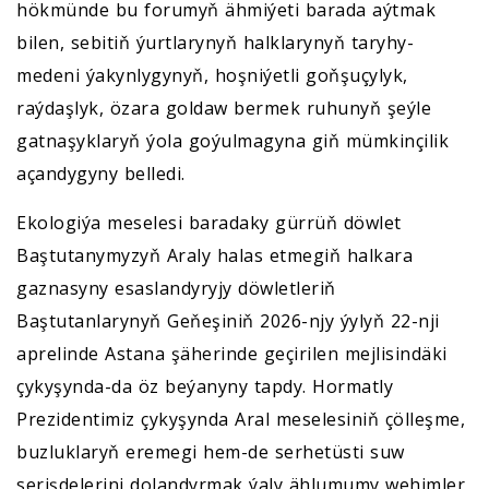
hökmünde bu forumyň ähmiýeti barada aýtmak
bilen, sebitiň ýurtlarynyň halklarynyň taryhy-
medeni ýakynlygynyň, hoşniýetli goňşuçylyk,
raýdaşlyk, özara goldaw bermek ruhunyň şeýle
gatnaşyklaryň ýola goýulmagyna giň mümkinçilik
açandygyny belledi.
Ekologiýa meselesi baradaky gürrüň döwlet
Baştutanymyzyň Araly halas etmegiň halkara
gaznasyny esaslandyryjy döwletleriň
Baştutanlarynyň Geňeşiniň 2026-njy ýylyň 22-nji
aprelinde Astana şäherinde geçirilen mejlisindäki
çykyşynda-da öz beýanyny tapdy. Hormatly
Prezidentimiz çykyşynda Aral meselesiniň çölleşme,
buzluklaryň eremegi hem-de serhetüsti suw
serişdelerini dolandyrmak ýaly ählumumy wehimler