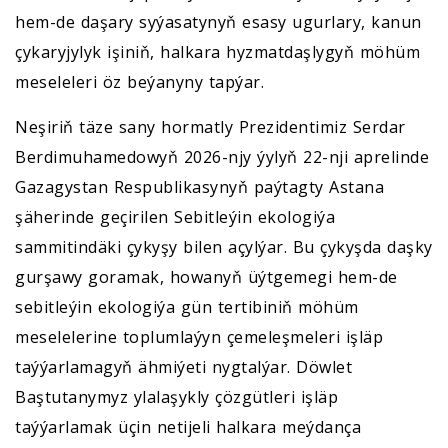
hem-de daşary syýasatynyň esasy ugurlary, kanun
çykaryjylyk işiniň, halkara hyzmatdaşlygyň möhüm
meseleleri öz beýanyny tapýar.
Neşiriň täze sany hormatly Prezidentimiz Serdar
Berdimuhamedowyň 2026-njy ýylyň 22-nji aprelinde
Gazagystan Respublikasynyň paýtagty Astana
şäherinde geçirilen Sebitleýin ekologiýa
sammitindäki çykyşy bilen açylýar. Bu çykyşda daşky
gurşawy goramak, howanyň üýtgemegi hem-de
sebitleýin ekologiýa gün tertibiniň möhüm
meselelerine toplumlaýyn çemeleşmeleri işläp
taýýarlamagyň ähmiýeti nygtalýar. Döwlet
Baştutanymyz ylalaşykly çözgütleri işläp
taýýarlamak üçin netijeli halkara meýdança