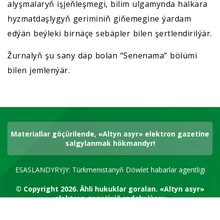
alyşmalaryň işjeňleşmegi, bilim ulgamynda halkara
hyzmatdaşlygyň geriminiň giňemegine ýardam
edýän beýleki birnäçe sebäpler bilen şertlendirilýär.
Žurnalyň şu sany däp bolan “Senenama” bölümi
bilen jemlenýär.
Materiallar göçürilende, «Altyn asyr» elektron gazetine
salgylanmak hökmandyr!
ESASLANDYRYJY: Türkmenistanyň Döwlet habarlar agentligi
© Copyright 2026.
Ähli hukuklar goralan.
«Altyn asyr»
elektron gazetiniň redaksiýasy
RSS kanal