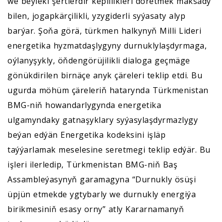
we beýleki şertlerdir kepillikleri döretmek maksady
bilen, jogapkärçilikli, yzygiderli syýasaty alyp
barýar. Şoňa görä, türkmen halkynyň Milli Lideri
energetika hyzmatdaşlygyny durnuklylaşdyrmaga,
oýlanyşykly, öňdengörüjilikli dialoga geçmäge
gönükdirilen birnäçe anyk çäreleri teklip etdi. Bu
ugurda möhüm çäreleriň hatarynda Türkmenistan
BMG-niň howandarlygynda energetika
ulgamyndaky gatnaşyklary syýasylaşdyrmazlygy
beýan edýän Energetika kodeksini işläp
taýýarlamak meselesine seretmegi teklip edýär. Bu
işleri ilerledip, Türkmenistan BMG-niň Baş
Assambleýasynyň garamagyna “Durnukly ösüşi
üpjün etmekde ygtybarly we durnukly energiýa
birikmesiniň esasy orny” atly Kararnamanyň