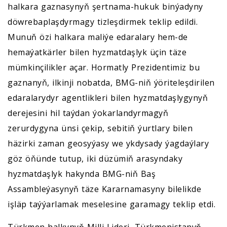
halkara gaznasynyň şertnama-hukuk binýadyny
döwrebaplaşdyrmagy tizleşdirmek teklip edildi.
Munuň özi halkara maliýe edaralary hem-de
hemaýatkärler bilen hyzmatdaşlyk üçin täze
mümkinçilikler açar. Hormatly Prezidentimiz bu
gaznanyň, ilkinji nobatda, BMG-niň ýöriteleşdirilen
edaralarydyr agentlikleri bilen hyzmatdaşlygynyň
derejesini hil taýdan ýokarlandyrmagyň
zerurdygyna ünsi çekip, sebitiň ýurtlary bilen
häzirki zaman geosyýasy we ykdysady ýagdaýlary
göz öňünde tutup, iki düzümiň arasyndaky
hyzmatdaşlyk hakynda BMG-niň Baş
Assambleýasynyň täze Kararnamasyny bilelikde
işläp taýýarlamak meselesine garamagy teklip etdi.