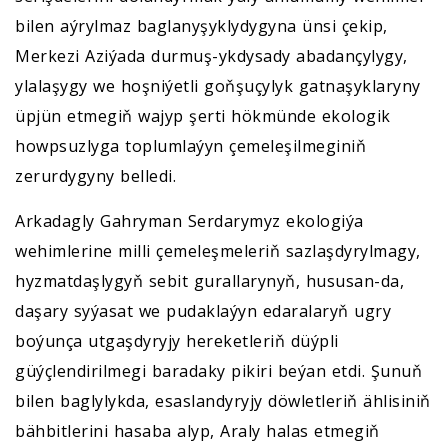
bilen aýrylmaz baglanyşyklydygyna ünsi çekip,
Merkezi Aziýada durmuş-ykdysady abadançylygy,
ylalaşygy we hoşniýetli goňşuçylyk gatnaşyklaryny
üpjün etmegiň wajyp şerti hökmünde ekologik
howpsuzlyga toplumlaýyn çemeleşilmeginiň
zerurdygyny belledi.
Arkadagly Gahryman Serdarymyz ekologiýa
wehimlerine milli çemeleşmeleriň sazlaşdyrylmagy,
hyzmatdaşlygyň sebit gurallarynyň, hususan-da,
daşary syýasat we pudaklaýyn edaralaryň ugry
boýunça utgaşdyryjy hereketleriň düýpli
güýçlendirilmegi baradaky pikiri beýan etdi. Şunuň
bilen baglylykda, esaslandyryjy döwletleriň ählisiniň
bähbitlerini hasaba alyp, Araly halas etmegiň