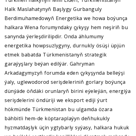
Türkmen halkynyň Milli Lideri, Türkmenistanyň
Halk Maslahatynyň Başlygy Gurbanguly
Berdimuhamedowyň Energetika we howa boýunça
halkara Wena forumyndaky çykyşy hem neşiriň bu
sanynda ýerleşdirilipdir. Onda ählumumy
energetika howpsuzlygyny, durnukly ösüşi üpjün
etmek babatda Türkmenistanyň strategik
garaýyşlary beýan edilýär. Gahryman
Arkadagymyzyň forumda eden çykyşynda belleýşi
ýaly, uglewodorod serişdeleriniň gorlary boýunça
dünýäde öňdäki orunlaryň birini eýeleýän, energiýa
serişdelerini öndüriji we eksport ediji ýurt
hökmünde Türkmenistan bu ulgamda özara
bähbitli hem-de köptaraplaýyn deňhukukly
hyzmatdaşlyk üçin ygtybarly syýasy, halkara hukuk