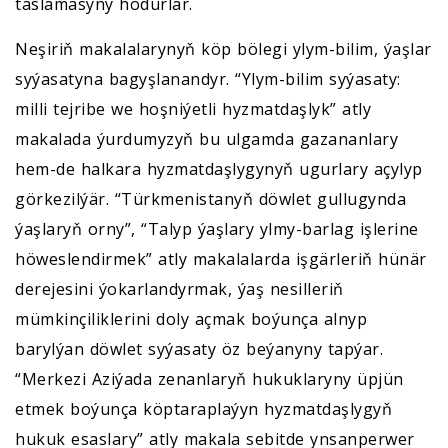
taslamasyny hödürlär.
Neşiriň makalalarynyň köp bölegi ylym-bilim, ýaşlar
syýasatyna bagyşlanandyr. “Ylym-bilim syýasaty:
milli tejribe we hoşniýetli hyzmatdaşlyk” atly
makalada ýurdumyzyň bu ulgamda gazananlary
hem-de halkara hyzmatdaşlygynyň ugurlary açylyp
görkezilýär. “Türkmenistanyň döwlet gullugynda
ýaşlaryň orny”, “Talyp ýaşlary ylmy-barlag işlerine
höweslendirmek” atly makalalarda işgärleriň hünär
derejesini ýokarlandyrmak, ýaş nesilleriň
mümkinçiliklerini doly açmak boýunça alnyp
barylýan döwlet syýasaty öz beýanyny tapýar.
“Merkezi Aziýada zenanlaryň hukuklaryny üpjün
etmek boýunça köptaraplaýyn hyzmatdaşlygyň
hukuk esaslary” atly makala sebitde ynsanperwer