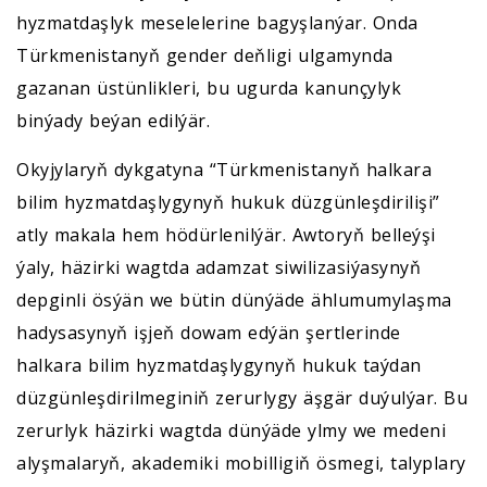
hyzmatdaşlyk meselelerine bagyşlanýar. Onda
Türkmenistanyň gender deňligi ulgamynda
gazanan üstünlikleri, bu ugurda kanunçylyk
binýady beýan edilýär.
Okyjylaryň dykgatyna “Türkmenistanyň halkara
bilim hyzmatdaşlygynyň hukuk düzgünleşdirilişi”
atly makala hem hödürlenilýär. Awtoryň belleýşi
ýaly, häzirki wagtda adamzat siwilizasiýasynyň
depginli ösýän we bütin dünýäde ählumumylaşma
hadysasynyň işjeň dowam edýän şertlerinde
halkara bilim hyzmatdaşlygynyň hukuk taýdan
düzgünleşdirilmeginiň zerurlygy äşgär duýulýar. Bu
zerurlyk häzirki wagtda dünýäde ylmy we medeni
alyşmalaryň, akademiki mobilligiň ösmegi, talyplary