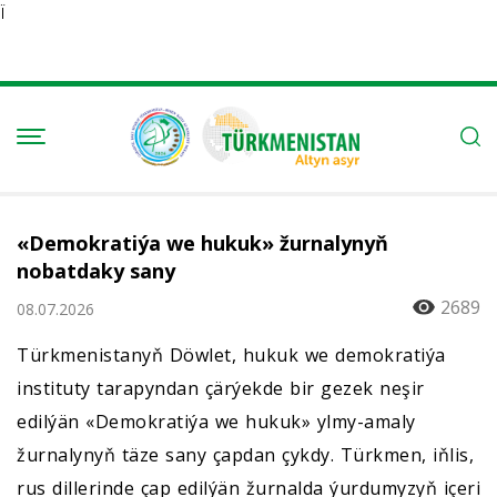
Ï
«Demokratiýa we hukuk» žurnalynyň
nobatdaky sany
2689
08.07.2026
Türkmenistanyň Döwlet, hukuk we demokratiýa
instituty tarapyndan çärýekde bir gezek neşir
edilýän «Demokratiýa we hukuk» ylmy-amaly
žurnalynyň täze sany çapdan çykdy. Türkmen, iňlis,
rus dillerinde çap edilýän žurnalda ýurdumyzyň içeri