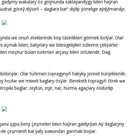
ýan gadymy wakalary öz goýnunda saklaýandygy bilen haýran
“Gudrat göreý diýseň – daglara bar” diýlip ýönelige aýdylmandyr.
da we onuň eteklerinde köp täsinlikleri görmek bolýar. Olar
açmak bilen, batyrlary we bilesigelijileri özlerine çekýärler.
ilen meşhur bolan türkmen arçasy bilen örtülendir. Dag
ölünýär. Olar türkmen topragynyň hakyky jennet künjekleridir.
y hozlar we miweli baglary ösýär. Bereketli topragyň Etrek we
iki baglar: zeýtun, injir, nar, hurma agaçlary ösdürilip
jana şypa beriji çeşmeleri bilen haýran galdyrýan Aý daglaryny
m-de çeşmäniň bal ýaly suwundan ganmak boýar.