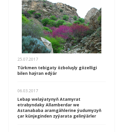
25.07.2017
Türkmen tebigaty özboluşly gözelligi
bilen haýran edýär
06.03.2017
Lebap welaýatynyň Atamyrat
etrabyndaky Allamberdar we
Astanababa aramgählerine ýudumyzyň
çar künjeginden zyýarata gelinýärler