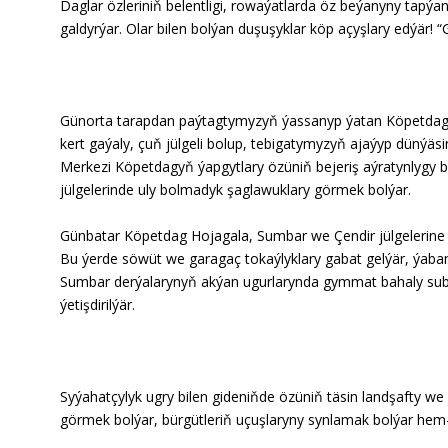
Daglar özleriniň belentligi, rowaýatlarda öz beýanyny tap
Ykdysadyýet
galdyrýar. Olar bilen bolýan duşuşyklar köp açyşlary edýär! 
Jemgyýet
Günorta tarapdan paýtagtymyzyň ýassanyp ýatan Köpetdagyn
Medeniýet
kert gaýaly, çuň jülgeli bolup, tebigatymyzyň ajaýyp dünýäsini 
Merkezi Köpetdagyň ýapgytlary özüniň bejeriş aýratynlygy b
Ylym
jülgelerinde uly bolmadyk şaglawuklary görmek bolýar.
Sport
Günbatar Köpetdag Hojagala, Sumbar we Çendir jülgelerine b
Bu ýerde söwüt we garagaç tokaýlyklary gabat gelýär, ýaban
Sumbar derýalarynyň akýan ugurlarynda gymmat bahaly subtrop
ýetişdirilýär.
Syýahatçylyk ugry bilen gideniňde özüniň täsin landşafty we 
görmek bolýar, bürgütleriň uçuşlaryny synlamak bolýar he