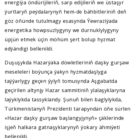
energiýa öndürijileriň, sarp edijileriň we üstaşyr
ýurtlaryň peýdalarynyň hem-de bähbitleriniň deň
göz öňünde tutulmagy esasynda Ýewraziýada
energetika howpsuzlygyny we durnuklylygyny
üpjün etmek üçin möhüm şert bolup hyzmat
edýändigi bellenildi.
Duşuşykda Hazarýaka döwletleriniň daşky gurşaw
meseleleri boýunça ýakyn hyzmatdaşlyga
taýýarlygy geçen ýylyň tomusynda Aşgabatda
geçirilen altynjy Hazar sammitiniň ylalaşyklaryna
laýyklykda tassyklandy. Şunuň bilen baglylykda,
Türkmenistanyň Prezidenti tarapyndan öňe sürlen
«Hazar daşky gurşaw başlangyjynyň» çäklerinde
işjeň halkara gatnaşyklarynyň ýokary ähmiýeti
bellenildi.