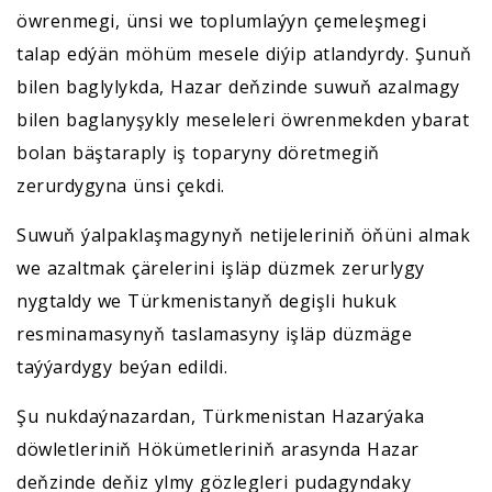
öwrenmegi, ünsi we toplumlaýyn çemeleşmegi
talap edýän möhüm mesele diýip atlandyrdy. Şunuň
bilen baglylykda, Hazar deňzinde suwuň azalmagy
bilen baglanyşykly meseleleri öwrenmekden ybarat
bolan bäştaraply iş toparyny döretmegiň
zerurdygyna ünsi çekdi.
Suwuň ýalpaklaşmagynyň netijeleriniň öňüni almak
we azaltmak çärelerini işläp düzmek zerurlygy
nygtaldy we Türkmenistanyň degişli hukuk
resminamasynyň taslamasyny işläp düzmäge
taýýardygy beýan edildi.
Şu nukdaýnazardan, Türkmenistan Hazarýaka
döwletleriniň Hökümetleriniň arasynda Hazar
deňzinde deňiz ylmy gözlegleri pudagyndaky