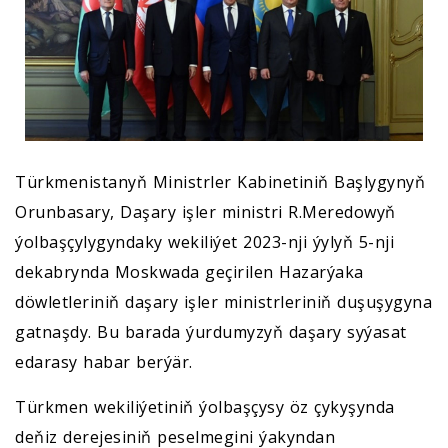
Türkmenistanyň Ministrler Kabinetiniň Başlygynyň
Orunbasary, Daşary işler ministri R.Meredowyň
ýolbaşçylygyndaky wekiliýet 2023-nji ýylyň 5-nji
dekabrynda Moskwada geçirilen Hazarýaka
döwletleriniň daşary işler ministrleriniň duşuşygyna
gatnaşdy. Bu barada ýurdumyzyň daşary syýasat
edarasy habar berýär.
Türkmen wekiliýetiniň ýolbaşçysy öz çykyşynda
deňiz derejesiniň peselmegini ýakyndan