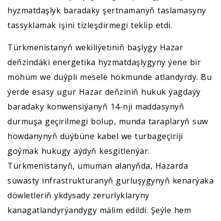
hyzmatdaşlyk baradaky şertnamanyň taslamasyny
tassyklamak işini tizleşdirmegi teklip etdi.
Türkmenistanyň wekiliýetiniň başlygy Hazar
deňzindäki energetika hyzmatdaşlygyny ýene bir
möhüm we düýpli mesele hökmünde atlandyrdy. Bu
ýerde esasy ugur Hazar deňziniň hukuk ýagdaýy
baradaky konwensiýanyň 14-nji maddasynyň
durmuşa geçirilmegi bolup, munda taraplaryň suw
howdanynyň düýbüne kabel we turbageçiriji
goýmak hukugy aýdyň kesgitlenýär.
Türkmenistanyň, umuman alanyňda, Hazarda
suwasty infrastrukturanyň gurluşygynyň kenarýaka
döwletleriň ykdysady zerurlyklaryny
kanagatlandyrýandygy mälim edildi. Şeýle hem