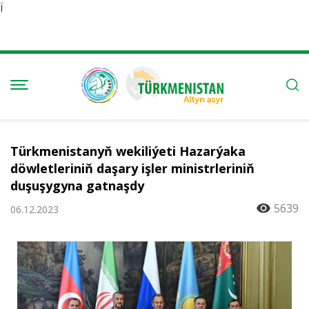
Ï
Türkmenistanyň wekiliýeti Hazarýaka
döwletleriniň daşary işler ministrleriniň
duşuşygyna gatnaşdy
5639
06.12.2023