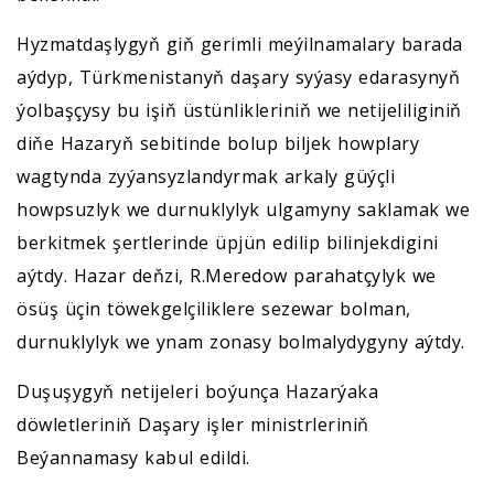
Hyzmatdaşlygyň giň gerimli meýilnamalary barada
aýdyp, Türkmenistanyň daşary syýasy edarasynyň
ýolbaşçysy bu işiň üstünlikleriniň we netijeliliginiň
diňe Hazaryň sebitinde bolup biljek howplary
wagtynda zyýansyzlandyrmak arkaly güýçli
howpsuzlyk we durnuklylyk ulgamyny saklamak we
berkitmek şertlerinde üpjün edilip bilinjekdigini
aýtdy. Hazar deňzi, R.Meredow parahatçylyk we
ösüş üçin töwekgelçiliklere sezewar bolman,
durnuklylyk we ynam zonasy bolmalydygyny aýtdy.
Duşuşygyň netijeleri boýunça Hazarýaka
döwletleriniň Daşary işler ministrleriniň
Beýannamasy kabul edildi.