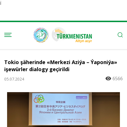
Ï
Tokio şäherinde «Merkezi Aziýa – Ýaponiýa»
işewürler dialogy geçirildi
6566
05.07.2024