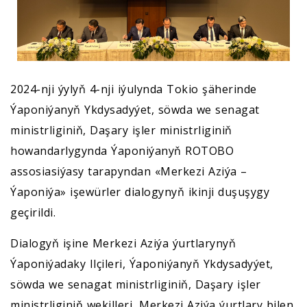
2024-nji ýylyň 4-nji iýulynda Tokio şäherinde
Ýaponiýanyň Ykdysadyýet, söwda we senagat
ministrliginiň, Daşary işler ministrliginiň
howandarlygynda Ýaponiýanyň ROTOBO
assosiasiýasy tarapyndan «Merkezi Aziýa –
Ýaponiýa» işewürler dialogynyň ikinji duşuşygy
geçirildi.
Dialogyň işine Merkezi Aziýa ýurtlarynyň
Ýaponiýadaky Ilçileri, Ýaponiýanyň Ykdysadyýet,
söwda we senagat ministrliginiň, Daşary işler
ministrliginiň wekilleri, Merkezi Aziýa ýurtlary bilen