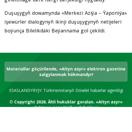
Duşuşygyň dowamynda «Merkezi Aziýa – Ýaponiýa»
işewürler dialogynyň ikinji duşuşygynyň netijeleri
boýunça Bilelikdäki Beýannama gol çekildi.
Materiallar göçürilende, «Altyn asyr» elektron gazetine
salgylanmak hökmandyr!
ESASLANDYRYJY: Türkmenistanyň Döwlet habarlar agentligi
© Copyright 2026.
Ähli hukuklar goralan.
«Altyn asyr»
elektron gazetiniň redaksiýasy
RSS kanal