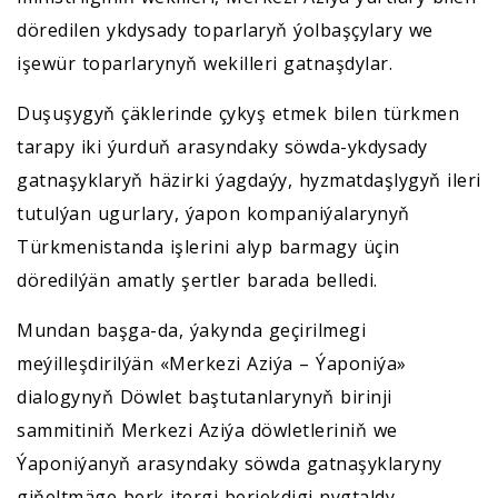
döredilen ykdysady toparlaryň ýolbaşçylary we
işewür toparlarynyň wekilleri gatnaşdylar.
Duşuşygyň çäklerinde çykyş etmek bilen türkmen
tarapy iki ýurduň arasyndaky söwda-ykdysady
gatnaşyklaryň häzirki ýagdaýy, hyzmatdaşlygyň ileri
tutulýan ugurlary, ýapon kompaniýalarynyň
Türkmenistanda işlerini alyp barmagy üçin
döredilýän amatly şertler barada belledi.
Mundan başga-da, ýakynda geçirilmegi
meýilleşdirilýän «Merkezi Aziýa – Ýaponiýa»
dialogynyň Döwlet baştutanlarynyň birinji
sammitiniň Merkezi Aziýa döwletleriniň we
Ýaponiýanyň arasyndaky söwda gatnaşyklaryny
giňeltmäge berk itergi berjekdigi nygtaldy.