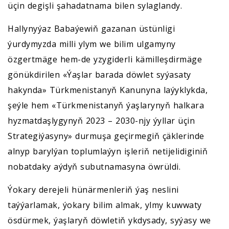
üçin degişli şahadatnama bilen sylaglandy.
Hallynyýaz Babaýewiň gazanan üstünligi
ýurdymyzda milli ylym we bilim ulgamyny
özgertmäge hem-de yzygiderli kämilleşdirmäge
gönükdirilen «Ýaşlar barada döwlet syýasaty
hakynda» Türkmenistanyň Kanunyna laýyklykda,
şeýle hem «Türkmenistanyň ýaşlarynyň halkara
hyzmatdaşlygynyň 2023 – 2030-njy ýyllar üçin
Strategiýasyny» durmuşa geçirmegiň çäklerinde
alnyp barylýan toplumlaýyn işleriň netijelidiginiň
nobatdaky aýdyň subutnamasyna öwrüldi.
Ýokary derejeli hünärmenleriň ýaş neslini
taýýarlamak, ýokary bilim almak, ylmy kuwwaty
ösdürmek, ýaşlaryň döwletiň ykdysady, syýasy we