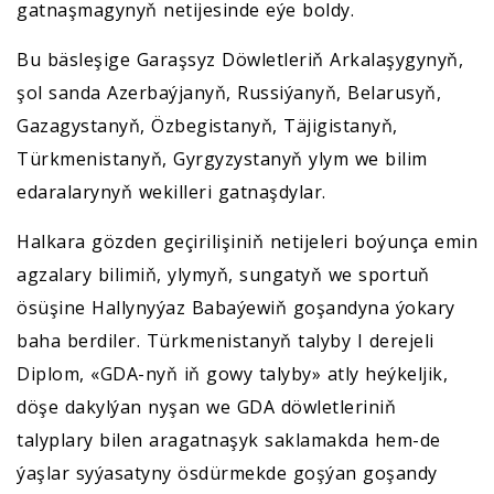
gatnaşmagynyň netijesinde eýe boldy.
Bu bäsleşige Garaşsyz Döwletleriň Arkalaşygynyň,
şol sanda Azerbaýjanyň, Russiýanyň, Belarusyň,
Gazagystanyň, Özbegistanyň, Täjigistanyň,
Türkmenistanyň, Gyrgyzystanyň ylym we bilim
edaralarynyň wekilleri gatnaşdylar.
Halkara gözden geçirilişiniň netijeleri boýunça emin
agzalary bilimiň, ylymyň, sungatyň we sportuň
ösüşine Hallynyýaz Babaýewiň goşandyna ýokary
baha berdiler. Türkmenistanyň talyby I derejeli
Diplom, «GDA-nyň iň gowy talyby» atly heýkeljik,
döşe dakylýan nyşan we GDA döwletleriniň
talyplary bilen aragatnaşyk saklamakda hem-de
ýaşlar syýasatyny ösdürmekde goşýan goşandy