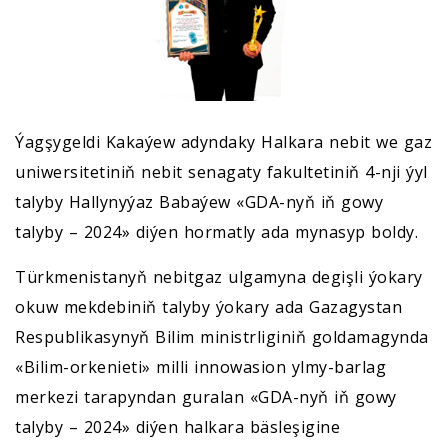
Ýagşygeldi Kakaýew adyndaky Halkara nebit we gaz
uniwersitetiniň nebit senagaty fakultetiniň 4-nji ýyl
talyby Hallynyýaz Babaýew «GDA-nyň iň gowy
talyby – 2024» diýen hormatly ada mynasyp boldy.
Türkmenistanyň nebitgaz ulgamyna degişli ýokary
okuw mekdebiniň talyby ýokary ada Gazagystan
Respublikasynyň Bilim ministrliginiň goldamagynda
«Bilim-orkenieti» milli innowasion ylmy-barlag
merkezi tarapyndan guralan «GDA-nyň iň gowy
talyby – 2024» diýen halkara bäsleşigine