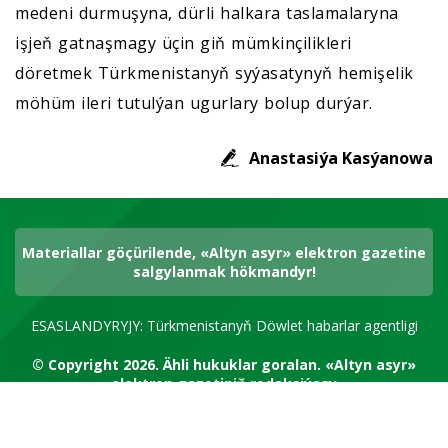
medeni durmuşyna, dürli halkara taslamalaryna
işjeň gatnaşmagy üçin giň mümkinçilikleri
döretmek Türkmenistanyň syýasatynyň hemişelik
möhüm ileri tutulýan ugurlary bolup durýar.
Anastasiýa Kasýanowa
Materiallar göçürilende, «Altyn asyr» elektron gazetine
salgylanmak hökmandyr!
ESASLANDYRYJY: Türkmenistanyň Döwlet habarlar agentligi
© Copyright 2026.
Ähli hukuklar goralan.
«Altyn asyr»
elektron gazetiniň redaksiýasy
RSS kanal