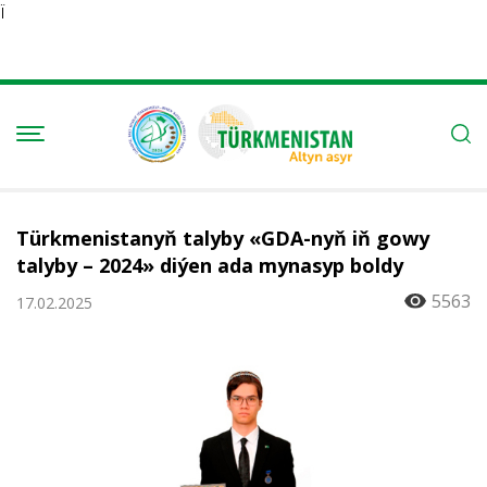
Ï
Türkmenistanyň talyby «GDA-nyň iň gowy
talyby – 2024» diýen ada mynasyp boldy
5563
17.02.2025