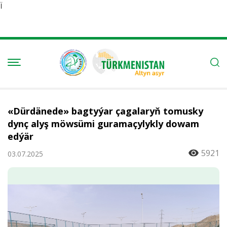
Ï
«Dürdänede» bagtyýar çagalaryň tomusky
dynç alyş möwsümi guramaçylykly dowam
edýär
5921
03.07.2025