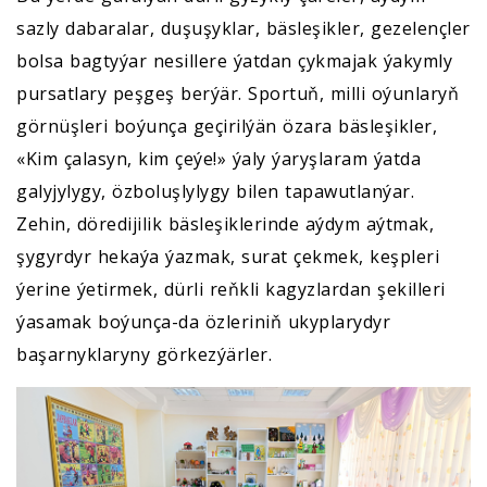
sazly dabaralar, duşuşyklar, bäsleşikler, gezelençler
bolsa bagtyýar nesillere ýatdan çykmajak ýakymly
pursatlary peşgeş berýär. Sportuň, milli oýunlaryň
görnüşleri boýunça geçirilýän özara bäsleşikler,
«Kim çalasyn, kim çeýe!» ýaly ýaryşlaram ýatda
galyjylygy, özboluşlylygy bilen tapawutlanýar.
Zehin, döredijilik bäsleşiklerinde aýdym aýtmak,
şygyrdyr hekaýa ýazmak, surat çekmek, keşpleri
ýerine ýetirmek, dürli reňkli kagyzlardan şekilleri
ýasamak boýunça-da özleriniň ukyplarydyr
başarnyklaryny görkezýärler.