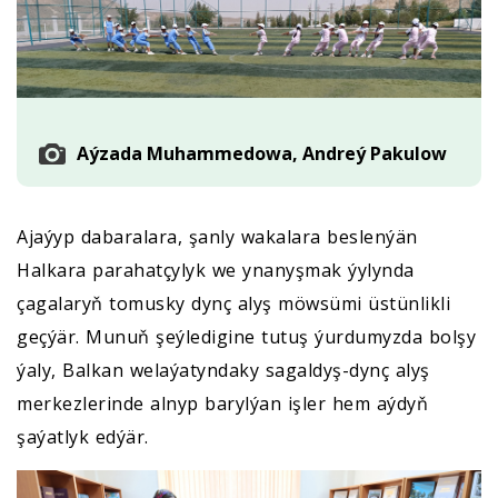
Aýzada Muhammedowa, Andreý Pakulow
Ajaýyp dabaralara, şanly wakalara beslenýän
Halkara parahatçylyk we ynanyşmak ýylynda
çagalaryň tomusky dynç alyş möwsümi üstünlikli
geçýär. Munuň şeýledigine tutuş ýurdumyzda bolşy
ýaly, Balkan welaýatyndaky sagaldyş-dynç alyş
merkezlerinde alnyp barylýan işler hem aýdyň
şaýatlyk edýär.