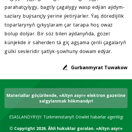
parahatçylygy, bagtly çagalygy wasp edýän aýdym-
sazlary buýsançly ýerine ýetirýärler. Ýaş döredijilik
toparlarynyň çykyşlaram çar tarapa hoş owaz
bolup dolýar. Bir söz bilen aýdanyňda, gözel
künjekde ir säherden tä giç agşama çenli çagalaryň
gülki sesleridir şatlyk-şowhuny dowam edýär.
Gurbanmyrat Tuwakow
Materiallar göçürilende, «Altyn asyr» elektron gazetine
salgylanmak hökmandyr!
ESASLANDYRYJY: Türkmenistanyň Döwlet habarlar agentligi
© Copyright 2026.
Ähli hukuklar goralan.
«Altyn asyr»