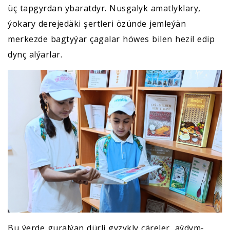
üç tapgyrdan ybaratdyr. Nusgalyk amatlyklary,
ýokary derejedäki şertleri özünde jemleýän
merkezde bagtyýar çagalar höwes bilen hezil edip
dynç alýarlar.
Bu ýerde guralýan dürli gyzykly çäreler, aýdym-