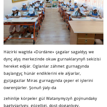
Häzirki wagtda «Dürdäne» çagalar sagaldyş we
dynç alyş merkezinde okuw gurnaklarynyň sekizisi
hereket edýär. Oglanlar zähmet gurnagynda
başlangyç hünär endiklerini ele alýarlar,
gyzjagazlar Miras gurnagynda çeper el işlerini
öwrenýärler. Şonuň ýaly-da
zehinlije körpeler gül Watanymyzyň goýnundaky
bagtyýarlygy, gözelligi, dost-doganlygy,