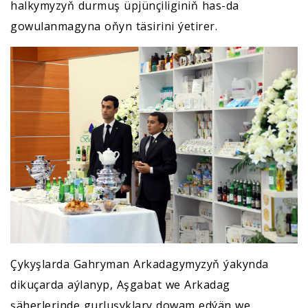
halkymyzyň durmuş üpjünçiliginiň has-da
gowulanmagyna oňyn täsirini ýetirer.
Çykyşlarda Gahryman Arkadagymyzyň ýakynda
dikuçarda aýlanyp, Aşgabat we Arkadag
şäherlerinde gurluşyklary dowam edýän we