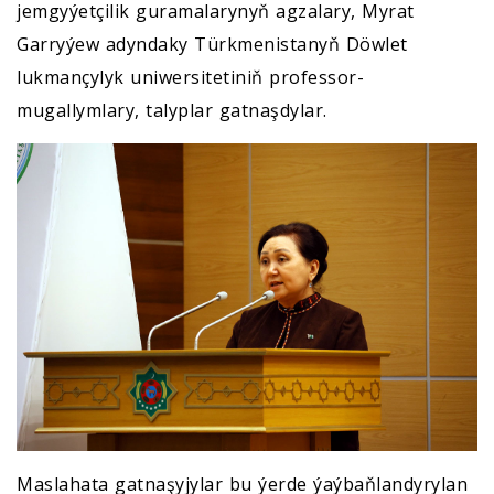
jemgyýetçilik guramalarynyň agzalary, Myrat
Garryýew adyndaky Türkmenistanyň Döwlet
lukmançylyk uniwersitetiniň professor-
mugallymlary, talyplar gatnaşdylar.
Maslahata gatnaşyjylar bu ýerde ýaýbaňlandyrylan