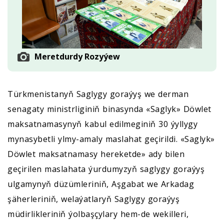
Meretdurdy Rozyýew
Türkmenistanyň Saglygy goraýyş we derman
senagaty ministrliginiň binasynda «Saglyk» Döwlet
maksatnamasynyň kabul edilmeginiň 30 ýyllygy
mynasybetli ylmy-amaly maslahat geçirildi. «Saglyk»
Döwlet maksatnamasy hereketde» ady bilen
geçirilen maslahata ýurdumyzyň saglygy goraýyş
ulgamynyň düzümleriniň, Aşgabat we Arkadag
şäherleriniň, welaýatlaryň Saglygy goraýyş
müdirlikleriniň ýolbaşçylary hem-de wekilleri,