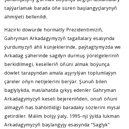
taýýarlamak barada öňe süren başlangyçlarynyň
ähmiýeti bellenildi.
Häzirki döwürde hormatly Prezidentimiziň,
Gahryman Arkadagymyzyň tagallalary esasynda
ýurdumyzyň ähli künjeklerinde, paýtagtymyzda we
Arkadag şäherinde sagdyn durmuş ýörelgeleriniň
berkidilmegi, keselleriň öňüni almak boýunça
döwlet tarapyndan amala aşyrylýan toplumlaýyn
çäreler oňyn netijelerini berýär. Şunuň bilen
baglylykda, maslahatda çykyş edenler Gahryman
Arkadagymyzyň keseli bejereniňden, onuň öňüni
almagyň has bähbitlidigi baradaky sözlerini mysal
getirdiler. Mälim bolşy ýaly, 1995-nji ýylda lukman
Arkadagymyzyň başlangyjy esasynda “Saglyk”