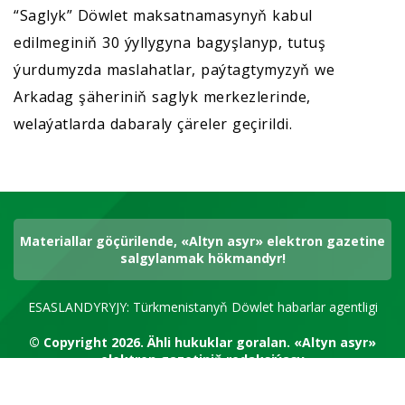
“Saglyk” Döwlet maksatnamasynyň kabul
edilmeginiň 30 ýyllygyna bagyşlanyp, tutuş
ýurdumyzda maslahatlar, paýtagtymyzyň we
Arkadag şäheriniň saglyk merkezlerinde,
welaýatlarda dabaraly çäreler geçirildi.
Materiallar göçürilende, «Altyn asyr» elektron gazetine
salgylanmak hökmandyr!
ESASLANDYRYJY: Türkmenistanyň Döwlet habarlar agentligi
© Copyright 2026.
Ähli hukuklar goralan.
«Altyn asyr»
elektron gazetiniň redaksiýasy
RSS kanal