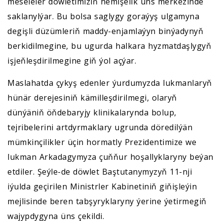
meseleler döwletimiziň hemişelik üns merkezinde
saklanylýar. Bu bolsa saglygy goraýyş ulgamyna
degişli düzümleriň maddy-enjamlaýyn binýadynyň
berkidilmegine, bu ugurda halkara hyzmatdaşlygyň
işjeňleşdirilmegine giň ýol açýar.
Maslahatda çykyş edenler ýurdumyzda lukmanlaryň
hünär derejesiniň kämilleşdirilmegi, olaryň
dünýäniň öňdebaryjy klinikalarynda bolup,
tejribelerini artdyrmaklary ugrunda döredilýän
mümkinçilikler üçin hormatly Prezidentimize we
lukman Arkadagymyza çuňňur hoşallyklaryny beýan
etdiler. Şeýle-de döwlet Baştutanymyzyň 11-nji
iýulda geçirilen Ministrler Kabinetiniň giňişleýin
mejlisinde beren tabşyryklaryny ýerine ýetirmegiň
wajypdygyna üns çekildi.