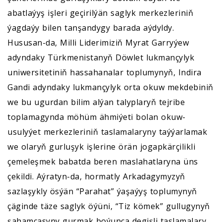
abatlaýyş işleri geçirilýän saglyk merkezleriniň
ýagdaýy bilen tanşandygy barada aýdyldy.
Hususan-da, Milli Liderimiziň Myrat Garryýew
adyndaky Türkmenistanyň Döwlet lukmançylyk
uniwersitetiniň hassahanalar toplumynyň, Indira
Gandi adyndaky lukmançylyk orta okuw mekdebiniň
we bu ugurdan bilim alýan talyplaryň tejribe
toplamagynda möhüm ähmiýeti bolan okuw-
usulyýet merkezleriniň taslamalaryny taýýarlamak
we olaryň gurluşyk işlerine örän jogapkärçilikli
çemeleşmek babatda beren maslahatlaryna üns
çekildi. Aýratyn-da, hormatly Arkadagymyzyň
sazlaşykly ösýän “Parahat” ýaşaýyş toplumynyň
çäginde täze saglyk öýüni, “Tiz kömek” gullugynyň
şahamçasyny gurmak boýunça degişli taslamalary