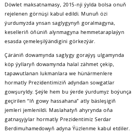
Döwlet maksatnamasy, 2015-nji ýylda bolsa onuň
rejelenen görnüşi kabul edildi. Munuň özi
ýurdumyzda ynsan saglygynyň goralmagyna,
keselleriň öňüniň alynmagyna hemmetaraplaýyn
esasda çemeleşilýändigini görkezýär.
Çäräniň dowamynda saglygy goraýyş ulgamynda
köp ýyllaryň dowamynda halal zähmet çekip,
tapawutlanan lukmanlara we hünärmenlere
hormatly Prezidentimiziň adyndan sowgatlar
gowşuryldy. Şeýle hem bu ýerde ýurdumyz boýunça
geçirilen “Iň gowy hassahana” atly bäsleşigiň
jemleri jemlenildi. Maslahatyň ahyrynda oňa
gatnaşyjylar hormatly Prezidentimiz Serdar
Berdimuhamedowyň adyna Ýüzlenme kabul etdiler.