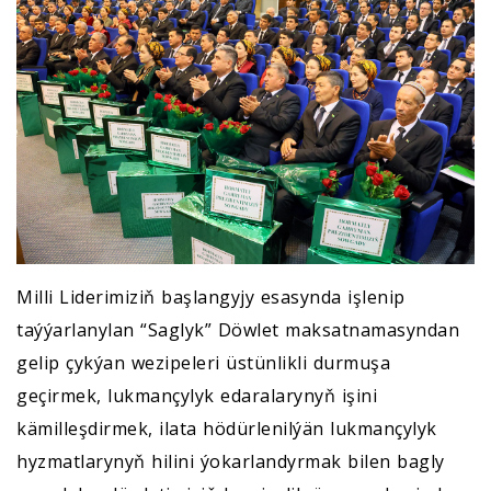
Milli Liderimiziň başlangyjy esasynda işlenip
taýýarlanylan “Saglyk” Döwlet maksatnamasyndan
gelip çykýan wezipeleri üstünlikli durmuşa
geçirmek, lukmançylyk edaralarynyň işini
kämilleşdirmek, ilata hödürlenilýän lukmançylyk
hyzmatlarynyň hilini ýokarlandyrmak bilen bagly