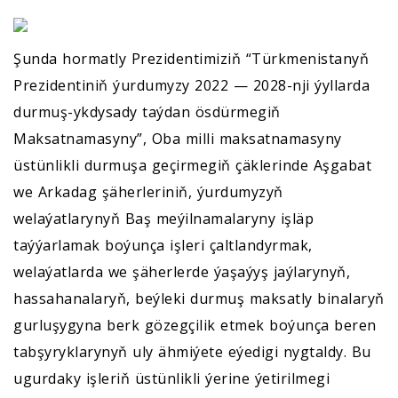
Şunda hormatly Prezidentimiziň “Türkmenistanyň
Prezidentiniň ýurdumyzy 2022 — 2028-nji ýyllarda
durmuş-ykdysady taýdan ösdürmegiň
Maksatnamasyny”, Oba milli maksatnamasyny
üstünlikli durmuşa geçirmegiň çäklerinde Aşgabat
we Arkadag şäherleriniň, ýurdumyzyň
welaýatlarynyň Baş meýilnamalaryny işläp
taýýarlamak boýunça işleri çaltlandyrmak,
welaýatlarda we şäherlerde ýaşaýyş jaýlarynyň,
hassahanalaryň, beýleki durmuş maksatly binalaryň
gurluşygyna berk gözegçilik etmek boýunça beren
tabşyryklarynyň uly ähmiýete eýedigi nygtaldy. Bu
ugurdaky işleriň üstünlikli ýerine ýetirilmegi