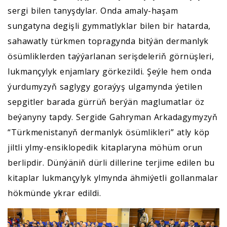
sergi bilen tanyşdylar. Onda amaly-haşam
sungatyna degişli gymmatlyklar bilen bir hatarda,
sahawatly türkmen topragynda bitýän dermanlyk
ösümliklerden taýýarlanan serişdeleriň görnüşleri,
lukmançylyk enjamlary görkezildi. Şeýle hem onda
ýurdumyzyň saglygy goraýyş ulgamynda ýetilen
sepgitler barada gürrüň berýän maglumatlar öz
beýanyny tapdy. Sergide Gahryman Arkadagymyzyň
“Türkmenistanyň dermanlyk ösümlikleri” atly köp
jiltli ylmy-ensiklopedik kitaplaryna möhüm orun
berlipdir. Dünýäniň dürli dillerine terjime edilen bu
kitaplar lukmançylyk ylmynda ähmiýetli gollanmalar
hökmünde ykrar edildi.