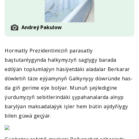
Andreý Pakulow
Hormatly Prezidentimiziň parasatly
baştutanlygynda halkymyzyň saglygy barada
edilýän toplumlaýyn häsiýetdäki aladalar Berkarar
döwletiň täze eýýamynyň Galkynyşy döwründe has-
da giň gerime eýe bolýar. Munuň şeýledigine
ýurdumyzyň sebitlerindäki şypahanalarda alnyp
barylýan maksadalaýyk işler hem bütin aýdyňlygy
bilen güwä geçýär.