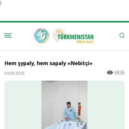
Ï
Hem şypaly, hem sapaly «Nebitçi»
6826
04.09.2025