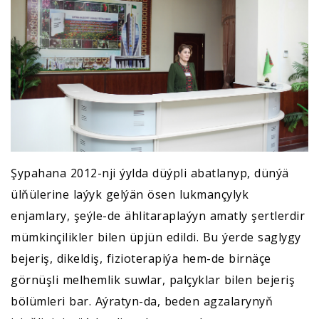
Şypahana 2012-nji ýylda düýpli abatlanyp, dünýä
ülňülerine laýyk gelýän ösen lukmançylyk
enjamlary, şeýle-de ählitaraplaýyn amatly şertlerdir
mümkinçilikler bilen üpjün edildi. Bu ýerde saglygy
bejeriş, dikeldiş, fizioterapiýa hem-de birnäçe
görnüşli melhemlik suwlar, palçyklar bilen bejeriş
bölümleri bar. Aýratyn-da, beden agzalarynyň