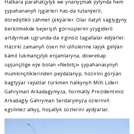
Halkara parahatçylyk we ynanyşmak ýylynda hem
şypahananyň işgärleri has-da tutanýerli,
döredijilikli zähmet çekýärler. Olar ilatyň saglygyny
berkitmekde bejerişiň görnüşlerini yzygiderli
artdyrmak ugrunda-da irginsiz tagallalar edýärler.
Häzirki zamanyň ösen hil ülňülerine laýyk gelýän
kämil lukmançylyk enjamlaryna, döwrebap
üpjünçilige eýe bolan «Nebitçi» şypahanasynyň
mümkinçiliklerinden peýdalanyp, hözirini görýän
bagtyýar raýatlar türkmen halkynyň Milli Lideri
Gahryman Arkadagymyza, hormatly Prezidentimiz
Arkadagly Gahryman Serdarymyza özleriniň
egsilmez alkyş, hoşallyk sözlerini aýdýarlar.