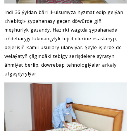
Indi 36 ýyldan bäri il-ulsumyza hyzmat edip gelýän
«Nebitçi» şypahanasy geçen döwürde giň
meşhurlyk gazandy. Häzirki wagtda şypahanada
öňdebaryjy lukmançylyk tejribelerine esaslanyp,
bejerişiň kämil usullary ulanylýar. Şeýle işlerde-de
welaýatyň çägindäki tebigy serişdelere aýratyn
ähmiýet berlip, döwrebap tehnologiýalar arkaly
utgaşdyrylýar.