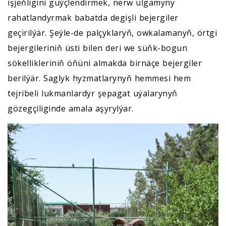
işjeňligini güýçlendirmek, nerw ulgamyny
rahatlandyrmak babatda degişli bejergiler
geçirilýär. Şeýle-de palçyklaryň, owkalamanyň, örtgi
bejergileriniň üsti bilen deri we süňk-bogun
sökellikleriniň öňüni almakda birnäçe bejergiler
berilýär. Saglyk hyzmatlarynyň hemmesi hem
tejribeli lukmanlardyr şepagat uýalarynyň
gözegçiliginde amala aşyrylýar.