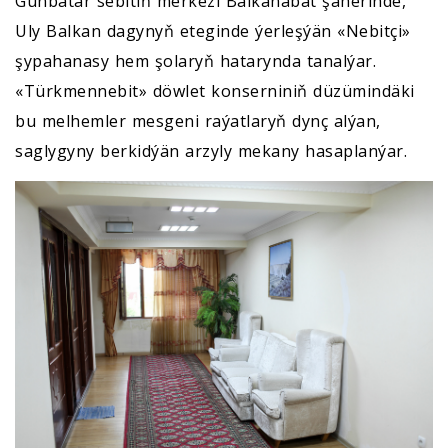
Günbatar sebitiň merkezi Balkanabat şäherinde,
Uly Balkan dagynyň eteginde ýerleşýän «Nebitçi»
şypahanasy hem şolaryň hatarynda tanalýar.
«Türkmennebit» döwlet konserniniň düzümindäki
bu melhemler mesgeni raýatlaryň dynç alýan,
saglygyny berkidýän arzyly mekany hasaplanýar.