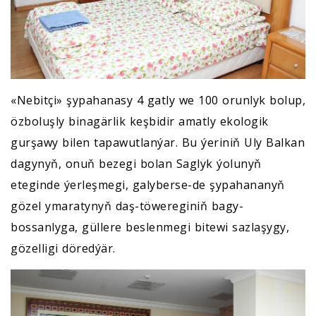
«Nebitçi» şypahanasy 4 gatly we 100 orunlyk bolup,
özboluşly binagärlik keşbidir amatly ekologik
gurşawy bilen tapawutlanýar. Bu ýeriniň Uly Balkan
dagynyň, onuň bezegi bolan Saglyk ýolunyň
eteginde ýerleşmegi, galyberse-de şypahananyň
gözel ymaratynyň daş-töwereginiň bagy-
bossanlyga, güllere beslenmegi bitewi sazlaşygy,
gözelligi döredýär.