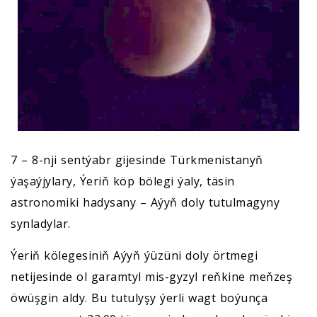
7 – 8-nji sentýabr gijesinde Türkmenistanyň
ýaşaýjylary, Ýeriň köp bölegi ýaly, täsin
astronomiki hadysany – Aýyň doly tutulmagyny
synladylar.
Ýeriň kölegesiniň Aýyň ýüzüni doly örtmegi
netijesinde ol garamtyl mis-gyzyl reňkine meňzeş
öwüşgin aldy. Bu tutulyşy ýerli wagt boýunça