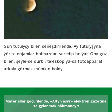
Gün tutulyşy bilen deňeşdirilende, Aý tutulyşyna
ýörite enjamlar bolmazdan seredip bolýar. Ony göz
bilen, şeýle-de dürbi, teleskop ýa-da fotoapparat
arkaly görmek mümkin boldy.
Materiallar göçürilende, «Altyn asyr» elektron gazetine
salgylanmak hökmandyr!