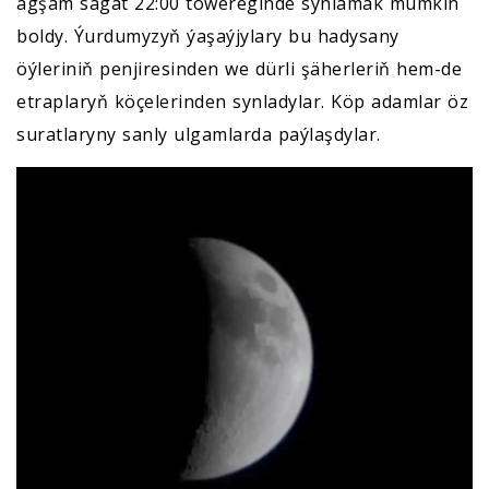
agşam sagat 22:00 töwereginde synlamak mümkin
boldy. Ýurdumyzyň ýaşaýjylary bu hadysany
öýleriniň penjiresinden we dürli şäherleriň hem-de
etraplaryň köçelerinden synladylar. Köp adamlar öz
suratlaryny sanly ulgamlarda paýlaşdylar.