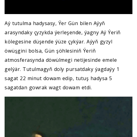
Aý tutulma hadysasy, Ýer Gün bilen Aýyň
arasyndaky çyzykda ýerleşende, ýagny Aý Ýeriň
kölegesine düşende ýüze çykýar. Aýyň gyzyl
öwüşgini bolsa, Gün şöhlesiniň Ýeriň
atmosferasynda döwülmegi netijesinde emele
gelýär. Tutulmagyň doly pursatdaky ýagdaýy 1
sagat 22 minut dowam edip, tutuş hadysa 5
sagatdan gowrak wagt dowam etdi.