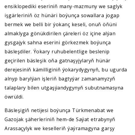
ensiklopediki eseriniň many-mazmuny we saglyk
işgärleriniň öz hünäri boýunça sowallara jogap
bermek we belli bir ýokanç keseli, onuň öňüni
almaklyga gönükdirilen çäreleri öz içine alýan
gysgajyk sahna eserini görkezmek boýunça
bäsleşdiler. Ýokary ruhubelentlige beslenip
geçirilen bäsleşik oňa gatnaşyjylaryň hünär
derejesiniň kämilliginiň ýokarydygynyň, bu ugurda
alnyp barylýan işleriň bagtyýar zamanamyzyň
talaplary bilen utgaşýandygynyň subutnamasyna
öwrüldi.
Bäsleşigiň netijesi boýunça Türkmenabat we
Gazojak şäherleriniň hem-de Saýat etrabynyň
Arassaçylyk we keselleriň ýaýramagyna garşy