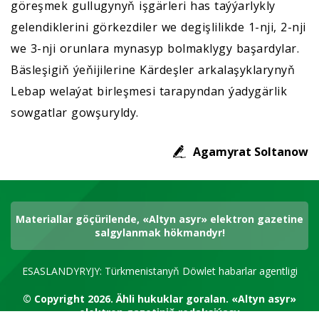
göreşmek gullugynyň işgärleri has taýýarlykly
gelendiklerini görkezdiler we degişlilikde 1-nji, 2-nji
we 3-nji orunlara mynasyp bolmaklygy başardylar.
Bäsleşigiň ýeňijilerine Kärdeşler arkalaşyklarynyň
Lebap welaýat birleşmesi tarapyndan ýadygärlik
sowgatlar gowşuryldy.
Agamyrat Soltanow
Materiallar göçürilende, «Altyn asyr» elektron gazetine
salgylanmak hökmandyr!
ESASLANDYRYJY: Türkmenistanyň Döwlet habarlar agentligi
© Copyright 2026.
Ähli hukuklar goralan.
«Altyn asyr»
elektron gazetiniň redaksiýasy