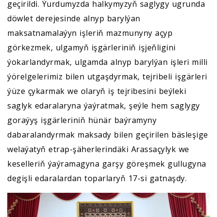
geçirildi. Ýurdumyzda halkymyzyň saglygy ugrunda
döwlet derejesinde alnyp barylýan
maksatnamalaýyn işleriň mazmunyny açyp
görkezmek, ulgamyň işgärleriniň işjeňligini
ýokarlandyrmak, ulgamda alnyp barylýan işleri milli
ýörelgelerimiz bilen utgaşdyrmak, tejribeli işgärleri
ýüze çykarmak we olaryň iş tejribesini beýleki
saglyk edaralaryna ýaýratmak, şeýle hem saglygy
goraýyş işgärleriniň hünär baýramyny
dabaralandyrmak maksady bilen geçirilen bäsleşige
welaýatyň etrap-şäherlerindäki Arassaçylyk we
keselleriň ýaýramagyna garşy göreşmek gullugyna
degişli edaralardan toparlaryň 17-si gatnaşdy.