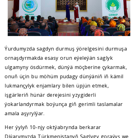
Ýurdumyzda sagdyn durmuş ýörelgesini durmuşa
ornaşdyrmakda esasy orun eýeleýän saglyk
ulgamyny ösdürmek, dünýä möçberine çykarmak,
onuň üçin bu möhüm pudagy dünýäniň iň kämil
lukmançylyk enjamlary bilen üpjün etmek,
işgärleriň hünär derejesini yzygiderli
ýokarlandyrmak boýunça giň gerimli taslamalar
amala aşyrylýar.
Her ýylyň 10-njy oktýabrynda berkarar
Diýarymyzda Türkmenistanyň Saglygy goraýyş we