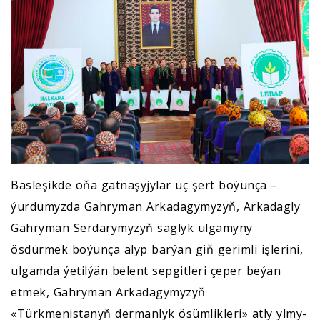
Bäsleşikde oňa gatnaşyjylar üç şert boýunça –
ýurdumyzda Gahryman Arkadagymyzyň, Arkadagly
Gahryman Serdarymyzyň saglyk ulgamyny
ösdürmek boýunça alyp barýan giň gerimli işlerini,
ulgamda ýetilýän belent sepgitleri çeper beýan
etmek, Gahryman Arkadagymyzyň
«Türkmenistanyň dermanlyk ösümlikleri» atly ylmy-