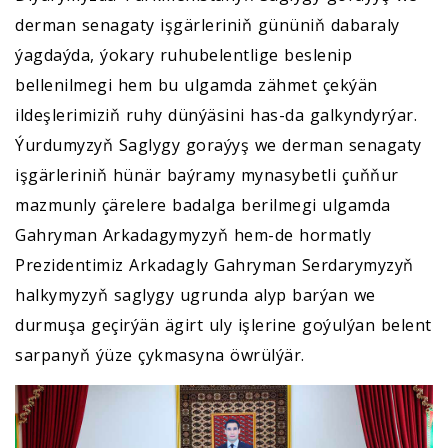
derman senagaty işgärleriniň gününiň dabaraly
ýagdaýda, ýokary ruhubelentlige beslenip
bellenilmegi hem bu ulgamda zähmet çekýän
ildeşlerimiziň ruhy dünýäsini has-da galkyndyrýar.
Ýurdumyzyň Saglygy goraýyş we derman senagaty
işgärleriniň hünär baýramy mynasybetli çuňňur
mazmunly çärelere badalga berilmegi ulgamda
Gahryman Arkadagymyzyň hem-de hormatly
Prezidentimiz Arkadagly Gahryman Serdarymyzyň
halkymyzyň saglygy ugrunda alyp barýan we
durmuşa geçirýän ägirt uly işlerine goýulýan belent
sarpanyň ýüze çykmasyna öwrülýär.