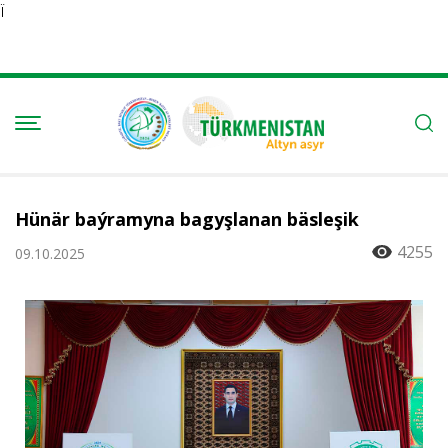
Ï
Hünär baýramyna bagyşlanan bäsleşik
4255
09.10.2025