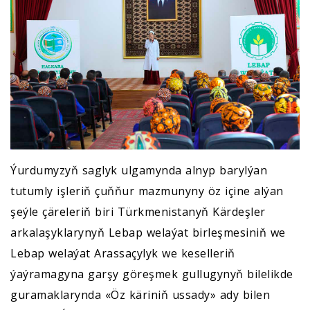
Ýurdumyzyň saglyk ulgamynda alnyp barylýan
tutumly işleriň çuňňur mazmunyny öz içine alýan
şeýle çäreleriň biri Türkmenistanyň Kärdeşler
arkalaşyklarynyň Lebap welaýat birleşmesiniň we
Lebap welaýat Arassaçylyk we keselleriň
ýaýramagyna garşy göreşmek gullugynyň bilelikde
guramaklarynda «Öz käriniň ussady» ady bilen