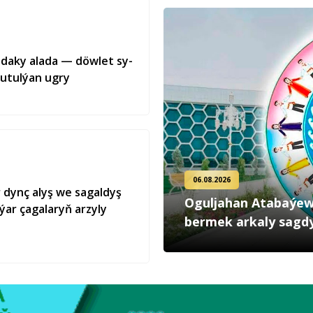
ra­da­ky ala­da — döw­let sy­
tu­tul­ýan ug­ry
06.08.2026
 dynç alyş we sagaldyş
Oguljahan Atabaýew
ýar çagalaryň arzyly
bermek arkaly sagd