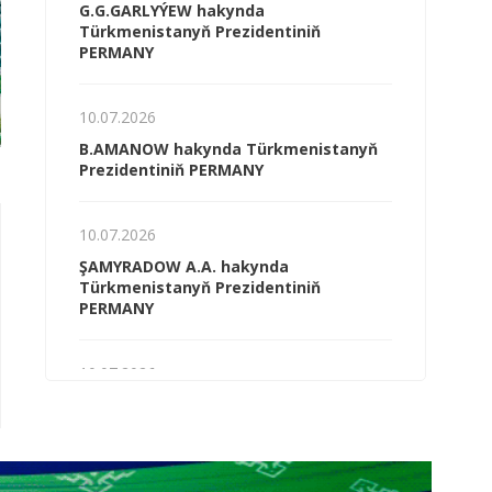
G.G.GARLYÝEW hakynda
Türkmenistanyň Prezidentiniň
PERMANY
10.07.2026
B.AMANOW hakynda Türkmenistanyň
Prezidentiniň PERMANY
10.07.2026
06.08.2026
06.08.2026
ŞAMYRADOW A.A. hakynda
Möwsüme taýýarlyk –
«Ak altynyň» bol h
Türkmenistanyň Prezidentiniň
üstünligiň girewi
ýetişdirilýär
PERMANY
10.07.2026
G.Ş.MYRADALYÝEW hakynda
Türkmenistanyň Prezidentiniň
PERMANY