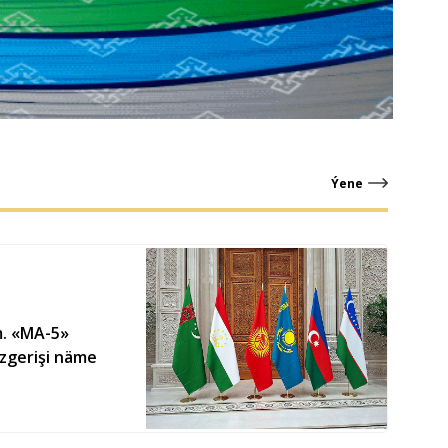
Ýene
m. «MA-5»
özgerişi näme