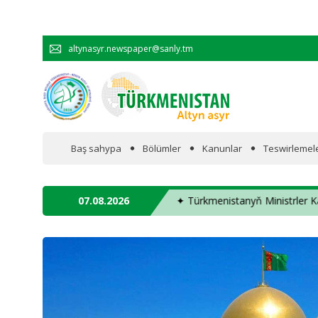
altynasyr.newspaper@sanly.tm
Baş sahypa
Bölümler
Kanunlar
Teswirlemel
Wakalaryň jümmişinde
e-prezidenti, Da­şa­ry iş­ler fe­de­ral de­par­ta­men­ti­niň baş­ly­gy­ny ka­bul e
07.08.2026
Resmi
Hyzmatdaşlyk
Ykdysadyýet