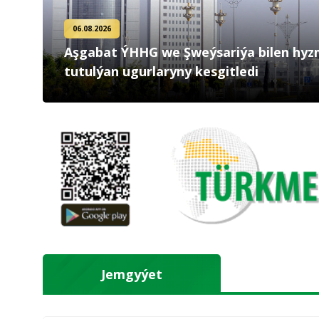
06.08.2026
Aşgabat ÝHHG we Şweýsariýa bilen hyzm
tutulýan ugurlaryny kesgitledi
Jemgyýet