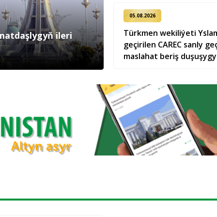
05.08.2026
Türkmen wekiliýeti Ysl
atdaşlygyň ileri
geçirilen CAREC sanly g
maslahat beriş duşuşyg