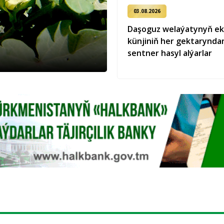
03.08.2026
Daşoguz welaýatynyň ek
künjiniň her gektaryndan
sentner hasyl alýarlar