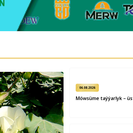
06.08.2026
Möwsüme taýýarlyk – üst