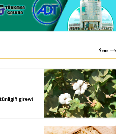
Ýene
ünligiň girewi