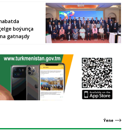
amabatda
eçelge boýunça
yna gatnaşdy
Ýene