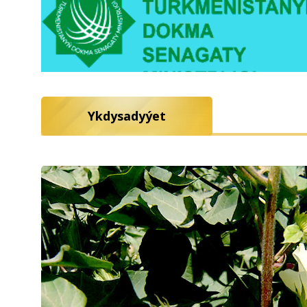
Ykdysadyýet