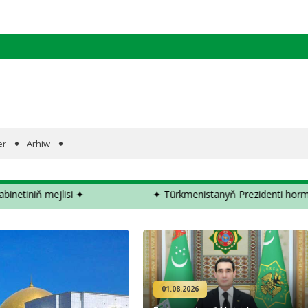
er
Arhiw
t­di ✦
✦ Türkmenistanyň Ministrler Kabinetiniň mejlisi 
01.08.2026