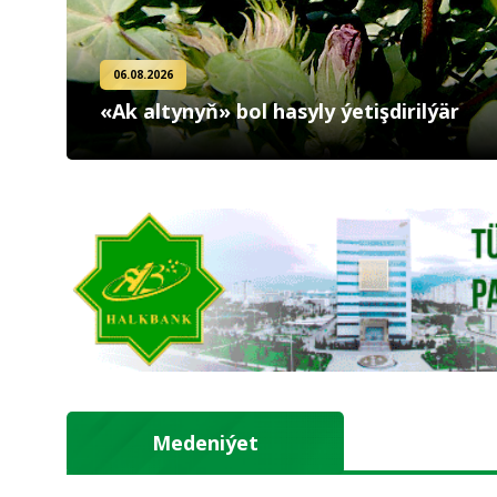
06.08.2026
«Ak altynyň» bol hasyly ýetişdirilýär
Medeniýet