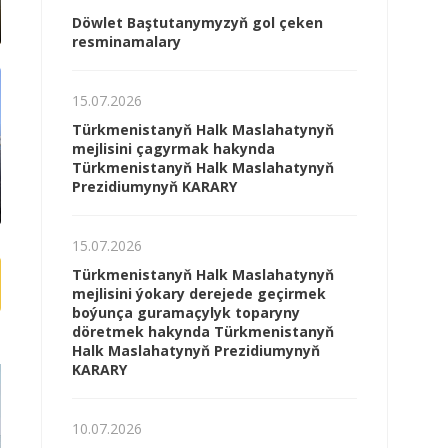
Döwlet Baştutanymyzyň gol çeken
resminamalary
15.07.2026
Türkmenistanyň Halk Maslahatynyň
mejlisini çagyrmak hakynda
Türkmenistanyň Halk Maslahatynyň
Prezidiumynyň KARARY
15.07.2026
Türkmenistanyň Halk Maslahatynyň
mejlisini ýokary derejede geçirmek
boýunça guramaçylyk toparyny
döretmek hakynda Türkmenistanyň
Halk Maslahatynyň Prezidiumynyň
KARARY
10.07.2026