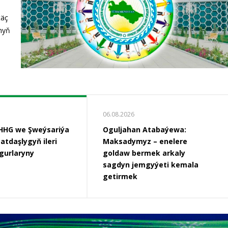
a
täç
da
k
nyň
k
ary
di.
06.08.2026
HHG we Şweýsariýa
Oguljahan Atabaýewa:
atdaşlygyň ileri
Maksadymyz – enelere
gurlaryny
goldaw bermek arkaly
sagdyn jemgyýeti kemala
getirmek