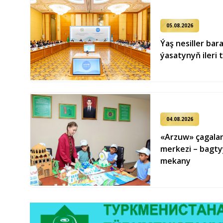
05.08.2026
Ýaş ne­sil­ler ba­
ýa­sa­ty­nyň ile­ri 
04.08.2026
«Arzuw» çagalar
merkezi – bagty
mekany