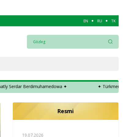
EN
RU
TK
✦
✦ Türkmenistanyň Prezidenti hormatly Serdar Ber
Resmi
19.07.2026