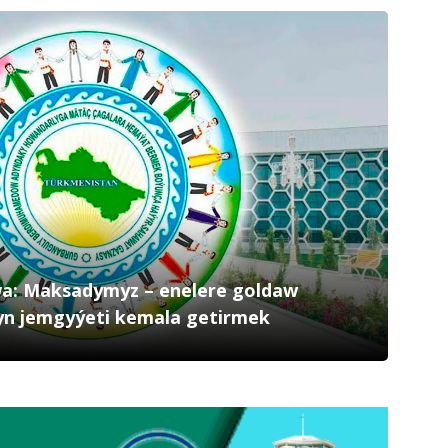
a: Maksadymyz – enelere goldaw
yn jemgyýeti kemala getirmek