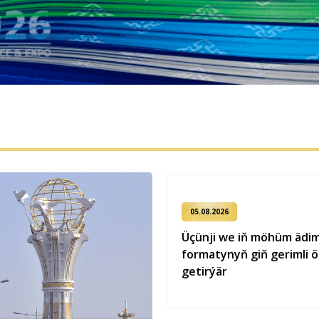
05.08.2026
Üçünji we iň möhüm ädi
formatynyň giň gerimli 
getirýär