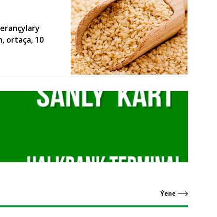
erançylary
, ortaça, 10
Ýene