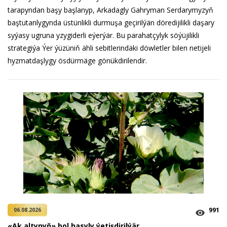
tarapyndan başy başlanyp, Arkadagly Gahryman Serdarymyzyň
baştutanlygynda üstünlikli durmuşa geçirilýän döredijilikli daşary
syýasy ugruna yzygiderli eýerýär. Bu parahatçylyk söýüjilikli
strategiýa Ýer ýüzüniň ähli sebitlerindäki döwletler bilen netijeli
hyzmatdaşlygy ösdürmäge gönükdirilendir.
991
06.08.2026
«Ak altynyň» bol hasyly ýetişdirilýär