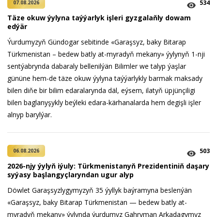
534
07.08.2026
Täze okuw ýylyna taýýarlyk işleri gyzgalaňly dowam
edýär
Ýurdumyzyň Gündogar sebitinde «Garaşsyz, baky Bitarap
Türkmenistan – bedew batly at-myradyň mekany» ýylynyň 1-nji
sentýabrynda dabaraly bellenilýän Bilimler we talyp ýaşlar
gününe hem-de täze okuw ýylyna taýýarlykly barmak maksady
bilen diňe bir bilim edaralarynda däl, eýsem, ilatyň üpjünçiligi
bilen baglanyşykly beýleki edara-kärhanalarda hem degişli işler
alnyp barylýar.
503
06.08.2026
2026-njy ýylyň iýuly: Türkmenistanyň Prezidentiniň daşary
syýasy başlangyçlaryndan ugur alyp
Döwlet Garaşsyzlygymyzyň 35 ýyllyk baýramyna beslenýän
«Garaşsyz, baky Bitarap Türkmenistan — bedew batly at-
myradyň mekany» ýylynda ýurdumyz Gahryman Arkadagymyz