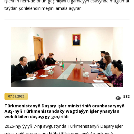
işleriniň hem-de onuň geçirilişini ulgamlaýyn esasynda maglumat
taýdan şöhlelendirilmegini amala aşyrar.
582
07.08.2026
Türkmenistanyň Daşary işler ministriniň orunbasarynyň
ABŞ-nyň Türkmenistandaky wagtlaýyn işler ynanylan
wekili bilen duşuşygy geçirildi
2026-njy ýylyň 7-nji awgustynda Türkmenistanyň Daşary işler
ministriniň orunbasary Mähri Bäşimowanyň Amerikanyň