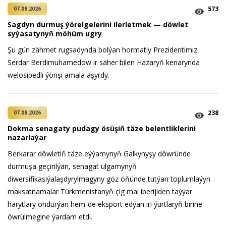
573
07.08.2026
Sagdyn durmuş ýörelgelerini ilerletmek — döwlet
syýasatynyň möhüm ugry
Şu gün zähmet rugsadynda bolýan hormatly Prezidentimiz
Serdar Berdimuhamedow ir säher bilen Hazaryň kenarynda
welosipedli ýörişi amala aşyrdy.
238
07.08.2026
Dokma senagaty pudagy ösüşiň täze belentliklerini
nazarlaýar
Berkarar döwletiň täze eýýamynyň Galkynyşy döwründe
durmuşa geçirilýän, senagat ulgamynyň
diwersifikasiýalaşdyrylmagyny göz öňünde tutýan toplumlaýyn
maksatnamalar Türkmenistanyň çig mal iberijiden taýýar
harytlary öndürýän hem-de eksport edýän iri ýurtlaryň birine
öwrülmegine ýardam etdi.