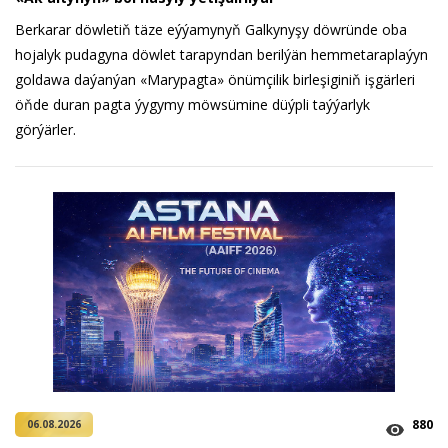
Berkarar döwletiň täze eýýamynyň Galkynyşy döwründe oba
hojalyk pudagyna döwlet tarapyndan berilýän hemmetaraplaýyn
goldawa daýanýan «Marypagta» önümçilik birleşiginiň işgärleri
öňde duran pagta ýygymy möwsümine düýpli taýýarlyk
görýärler.
880
06.08.2026