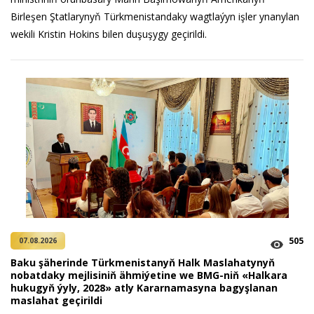
Birleşen Ştatlarynyň Türkmenistandaky wagtlaýyn işler ynanylan
wekili Kristin Hokins bilen duşuşygy geçirildi.
505
07.08.2026
Baku şäherinde Türkmenistanyň Halk Maslahatynyň
nobatdaky mejlisiniň ähmiýetine we BMG-niň «Halkara
hukugyň ýyly, 2028» atly Kararnamasyna bagyşlanan
maslahat geçirildi