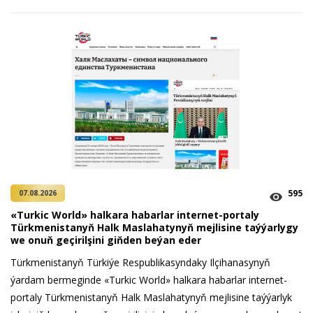
595
07.08.2026
«Turkic World» halkara habarlar internet-portaly
Türkmenistanyň Halk Maslahatynyň mejlisine taýýarlygy
we onuň geçirilşini giňden beýan eder
Türkmenistanyň Türkiýe Respublikasyndaky Ilçihanasynyň
ýardam bermeginde «Turkic World» halkara habarlar internet-
portaly Türkmenistanyň Halk Maslahatynyň mejlisine taýýarlyk