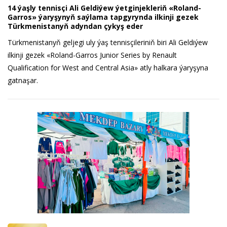
14 ýaşly tennisçi Ali Geldiýew ýetginjekleriň «Roland-
Garros» ýaryşynyň saýlama tapgyrynda ilkinji gezek
Türkmenistanyň adyndan çykyş eder
Türkmenistanyň geljegi uly ýaş tennisçileriniň biri Ali Geldiýew
ilkinji gezek «Roland-Garros Junior Series by Renault
Qualification for West and Central Asia» atly halkara ýaryşyna
gatnaşar.