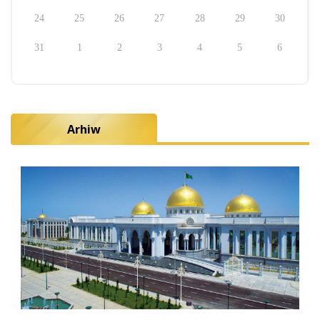
24
25
26
27
28
29
30
31
1
2
3
4
5
6
Arhiw