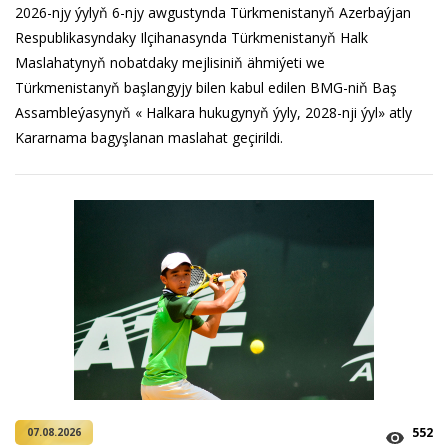
2026-njy ýylyň 6-njy awgustynda Türkmenistanyň Azerbaýjan
Respublikasyndaky Ilçihanasynda Türkmenistanyň Halk
Maslahatynyň nobatdaky mejlisiniň ähmiýeti we
Türkmenistanyň başlangyjy bilen kabul edilen BMG-niň Baş
Assambleýasynyň « Halkara hukugynyň ýyly, 2028-nji ýyl» atly
Kararnama bagyşlanan maslahat geçirildi.
552
07.08.2026