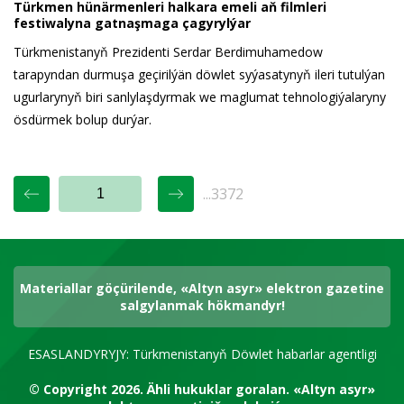
Türkmen hünärmenleri halkara emeli aň filmleri
festiwalyna gatnaşmaga çagyrylýar
Türkmenistanyň Prezidenti Serdar Berdimuhamedow
tarapyndan durmuşa geçirilýän döwlet syýasatynyň ileri tutulýan
ugurlarynyň biri sanlylaşdyrmak we maglumat tehnologiýalaryny
ösdürmek bolup durýar.
...3372
Materiallar göçürilende, «Altyn asyr» elektron gazetine
salgylanmak hökmandyr!
ESASLANDYRYJY: Türkmenistanyň Döwlet habarlar agentligi
© Copyright 2026.
Ähli hukuklar goralan.
«Altyn asyr»