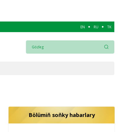
EN
RU
TK
Bölümiň soňky habarlary