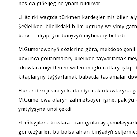
has-da giňeljegine ynam bildirýär.
«Häzirki wagtda türkmen kärdeşlerimiz bilen aly
Şeýlelikde, bilelikdäki bilim ugruny we ylmy g
bar» — diýip, ýurdumyzyň myhmany belledi.
M.Gumerowanyň sözlerine görä, mekdebe çenli w
boýunça gollanmalary bilelikde taýýarlamak meýi
okuwlara niýetlenen wideo maglumatlary işläp
kitaplaryny taýýarlamak babatda taslamalar do
Hünär derejesini ýokarlandyrmak okuwlaryna g
M.Gumerowa olaryň zähmetsöýerligine, päk ýürek
ymtylyşyna ünsi çekdi.
«Diňleýjiler okuwlara örän çynlakaý çemeleşýärl
görkezýärler, bu bolsa alnan binýadyň seljerme