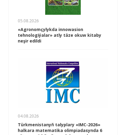
05.08.2026
«Agronomçylykda innowasion
tehnologiýalar» atly täze okuw kitaby
neşir edildi
04.08.2026
Türkmenistanyň talyplary «IMC-2026»
halkara matematika olimpiadasynda 6