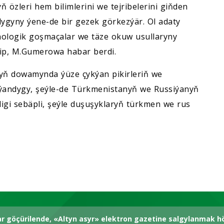
özleri hem bilimlerini we tejribelerini giňden
dygyny ýene-de bir gezek görkezýär. Ol adaty
nologik goşmaçalar we täze okuw usullaryny
ýip, M.Gumerowa habar berdi.
yň dowamynda ýüze çykýan pikirleriň we
çykýandygy, şeýle-de Türkmenistanyň we Russiýanyň
kdigi sebäpli, şeýle duşuşyklaryň türkmen we rus
ar göçürilende, «Altyn asyr» elektron gazetine salgylanmak 