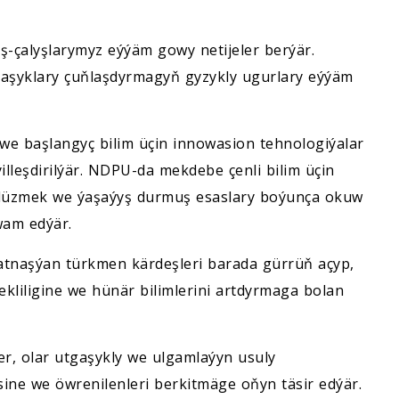
ş-çalyşlarymyz eýýäm gowy netijeler berýär.
atnaşyklary çuňlaşdyrmagyň gyzykly ugurlary eýýäm
e başlangyç bilim üçin innowasion tehnologiýalar
lleşdirilýär. NDPU-da mekdebe çenli bilim üçin
 düzmek we ýaşaýyş durmuş esaslary boýunça okuw
wam edýär.
atnaşýan türkmen kärdeşleri barada gürrüň açyp,
liligine we hünär bilimlerini artdyrmaga bolan
er, olar utgaşykly we ulgamlaýyn usuly
sine we öwrenilenleri berkitmäge oňyn täsir edýär.