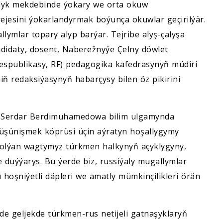
yk mekdebinde ýokary we orta okuw
jesini ýokarlandyrmak boýunça okuwlar geçirilýär.
ymlar topary alyp barýar. Tejribe alyş-çalyşa
ndidaty, dosent, Naberežnyýe Çelny döwlet
espublikasy, RF) pedagogika kafedrasynyň müdiri
ň redaksiýasynyň habarçysy bilen öz pikirini
ti Serdar Berdimuhamedowa bilim ulgamynda
düşünişmek köprüsi üçin aýratyn hoşallygymy
 bolýan wagtymyz türkmen halkynyň açyklygyny,
 duýýarys. Bu ýerde biz, russiýaly mugallymlar
oşniýetli däpleri we amatly mümkinçilikleri örän
kde geljekde türkmen-rus netijeli gatnaşyklaryň