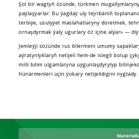
Şol bir wagtyň özünde, türkmen mugallymlarynyň 
paýlaşýarlar. Bu ýagdaý uly tejribäniň toplanan
terbiýe, usulyýet maslahatlaryny döretmek, teh
ornaşdyrmak ýaly ugurlary öz içine alýar» — di
Jemleýji sözünde rus bilermeni umumy sapaklar
aýratynlyklaryň netijeli hem-de islegli bolup 
milli bilim ulgamlaryna uýgunlaşdyrylyp bilinje
hünärmenleri üçin ýokary netijelidigini nygtady.
Materiall