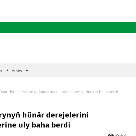
er
Arhiw
när derejelerini ýokarlandyrmaga bolan höweslerine uly baha berdi
ynyň hünär derejelerini
ine uly baha berdi
8654