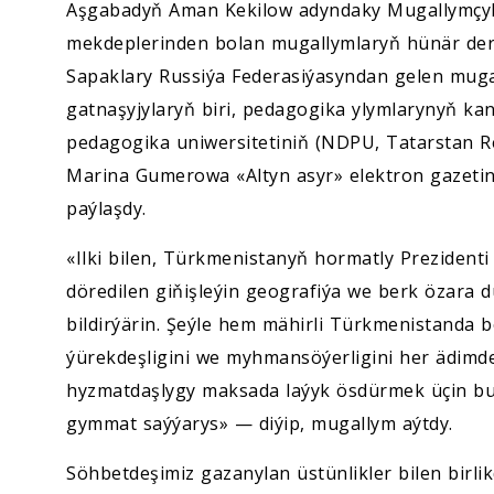
Aşgabadyň Aman Kekilow adyndaky Mugallymçyl
mekdeplerinden bolan mugallymlaryň hünär dere
Sapaklary Russiýa Federasiýasyndan gelen mugall
gatnaşyjylaryň biri, pedagogika ylymlarynyň ka
pedagogika uniwersitetiniň (NDPU, Tatarstan R
Marina Gumerowa «Altyn asyr» elektron gazetini
paýlaşdy.
«Ilki bilen, Türkmenistanyň hormatly Preziden
döredilen giňişleýin geografiýa we berk özara 
bildirýärin. Şeýle hem mähirli Türkmenistanda
ýürekdeşligini we myhmansöýerligini her ädimde
hyzmatdaşlygy maksada laýyk ösdürmek üçin bu h
gymmat saýýarys» — diýip, mugallym aýtdy.
Söhbetdeşimiz gazanylan üstünlikler bilen birli