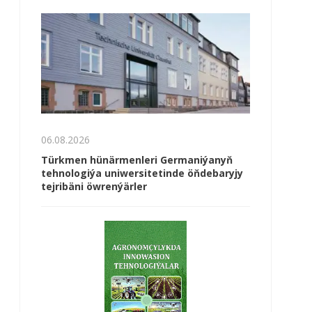
06.08.2026
Türkmen hünärmenleri Germaniýanyň
tehnologiýa uniwersitetinde öňdebaryjy
tejribäni öwrenýärler