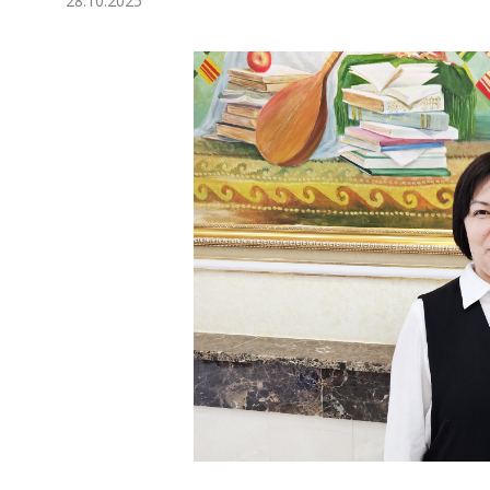
28.10.2025
Ykdysadyýet
Jemgyýet
Medeniýet
Ylym
Sport