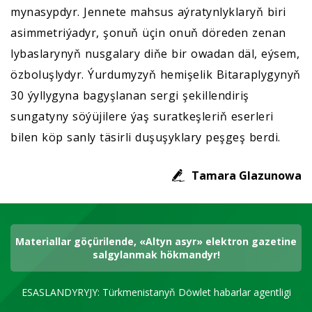
mynasypdyr. Jennete mahsus aýratynlyklaryň biri
asimmetriýadyr, şonuň üçin onuň döreden zenan
lybaslarynyň nusgalary diňe bir owadan däl, eýsem,
özboluşlydyr. Ýurdumyzyň hemişelik Bitaraplygynyň
30 ýyllygyna bagyşlanan sergi şekillendiriş
sungatyny söýüjilere ýaş suratkeşleriň eserleri
bilen köp sanly täsirli duşuşyklary peşgeş berdi.
Tamara Glazunowa
Materiallar göçürilende, «Altyn asyr» elektron gazetine
salgylanmak hökmandyr!
ESASLANDYRYJY: Türkmenistanyň Döwlet habarlar agentligi