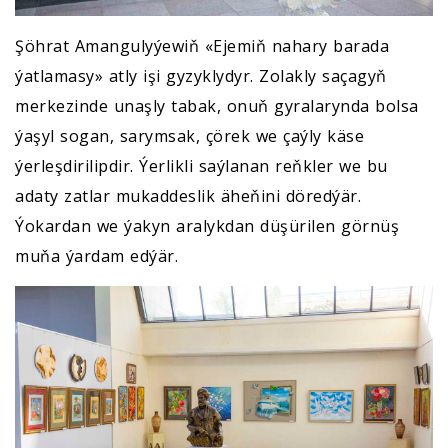
Şöhrat Amangulyýewiň «Ejemiň nahary barada
ýatlamasy» atly işi gyzyklydyr. Zolakly saçagyň
merkezinde unaşly tabak, onuň gyralarynda bolsa
ýaşyl sogan, sarymsak, çörek we çaýly käse
ýerleşdirilipdir. Ýerlikli saýlanan reňkler we bu
adaty zatlar mukaddeslik äheňini döredýär.
Ýokardan we ýakyn aralykdan düşürilen görnüş
muňa ýardam edýär.