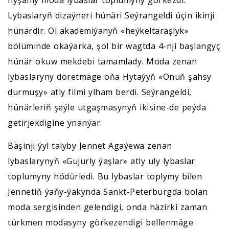
Lybaslaryň dizaýneri hünäri Seýrangeldi üçin ikinji
hünärdir. Ol akademiýanyň «heýkeltaraşlyk»
bölüminde okaýarka, şol bir wagtda 4-nji başlangyç
hünär okuw mekdebi tamamlady. Moda zenan
lybaslaryny döretmäge oňa Hytaýyň «Onuň şahsy
durmuşy» atly filmi ylham berdi. Seýrangeldi,
hünärleriň şeýle utgaşmasynyň ikisine-de peýda
getirjekdigine ynanýar.
Bäşinji ýyl talyby Jennet Agaýewa zenan
lybaslarynyň «Gujurly ýaşlar» atly uly lybaslar
toplumyny hödürledi. Bu lybaslar toplymy bilen
Jennetiň ýaňy-ýakynda Sankt-Peterburgda bolan
moda sergisinden gelendigi, onda häzirki zaman
türkmen modasyny görkezendigi bellenmäge