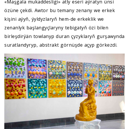
«Maşgala mukaddesligi» atly eseri aýratyn ünsi
özüne çekdi. Awtor bu temany zenany we erkek
kişini aýyň, ýyldyzlaryň hem-de erkeklik we
zenanlyk başlangyçlaryny tebigatyň özi bilen
birleşdirýän towlanyp duran çyzyklaryň gurşawynda
suratlandyryp, abstrakt görnüşde açyp görkezdi.