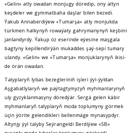
«Gelin» atly owadan monjugy döredip, ony altyn
keşdeler we gymmatbaha daşlar bilen bezedi.
Ýakub Annaberdiýew «Tumarşa» atly monjukda
türkmen halkynyň rowaýaty gahrymanynyň keşbini
janlandyrdy. Ýakup öz eserinde eýesine maşgala
bagtyny kepillendirýän mukaddes şaý-sepi tumary
ulandy. «Gelin» we «Tumarşa» monjuklarynyň ikisi-
de örän owadan.
Talyplaryň lybas bezegleriniň işleri ýyl-ýyldan
Aşgabatlylaryň we paýtagtymyzyň myhmanlarynyň
uly gyzyklanmasyny döredýär. Sergä gelen käbir
myhmanlaryň talyplaryň moda toplumyny görmek
üçin ýörite gelendikleri bellenmäge mynasypdyr.
Altynjy ýyl talyby Seýrangeldi Berdiýew «SB»
nyşanly moda lybaslar toplumyny görkezdi.