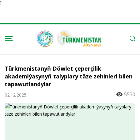
Ï
Türkmenistanyň Döwlet çeperçilik
akademiýasynyň talyplary täze zehinleri bilen
tapawutlandylar
5530
02.12.2025