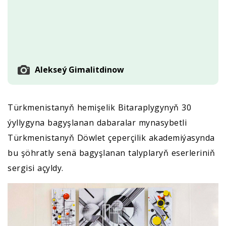
Alekseý Gimalitdinow
Türkmenistanyň hemişelik Bitaraplygynyň 30
ýyllygyna bagyşlanan dabaralar mynasybetli
Türkmenistanyň Döwlet çeperçilik akademiýasynda
bu şöhratly senä bagyşlanan talyplaryň eserleriniň
sergisi açyldy.