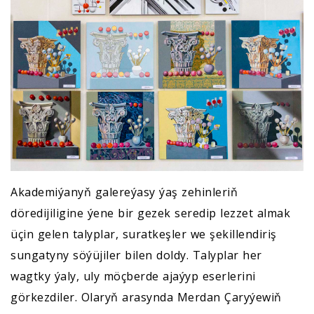
Akademiýanyň galereýasy ýaş zehinleriň
döredijiligine ýene bir gezek seredip lezzet almak
üçin gelen talyplar, suratkeşler we şekillendiriş
sungatyny söýüjiler bilen doldy. Talyplar her
wagtky ýaly, uly möçberde ajaýyp eserlerini
görkezdiler. Olaryň arasynda Merdan Çaryýewiň