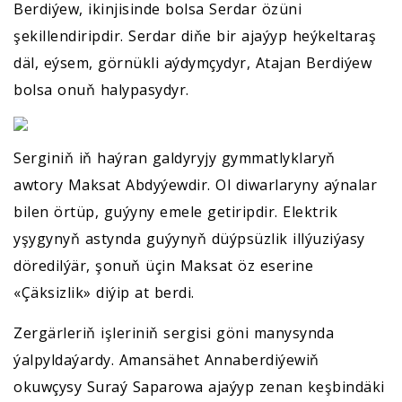
Berdiýew, ikinjisinde bolsa Serdar özüni
şekillendiripdir. Serdar diňe bir ajaýyp heýkeltaraş
däl, eýsem, görnükli aýdymçydyr, Atajan Berdiýew
bolsa onuň halypasydyr.
Serginiň iň haýran galdyryjy gymmatlyklaryň
awtory Maksat Abdyýewdir. Ol diwarlaryny aýnalar
bilen örtüp, guýyny emele getiripdir. Elektrik
yşygynyň astynda guýynyň düýpsüzlik illýuziýasy
döredilýär, şonuň üçin Maksat öz eserine
«Çäksizlik» diýip at berdi.
Zergärleriň işleriniň sergisi göni manysynda
ýalpyldaýardy. Amansähet Annaberdiýewiň
okuwçysy Suraý Saparowa ajaýyp zenan keşbindäki