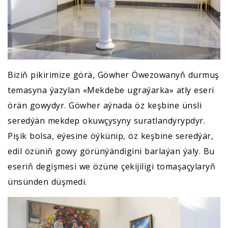
Biziň pikirimize görä, Göwher Öwezowanyň durmuş
temasyna ýazylan «Mekdebe ugraýarka» atly eseri
örän gowydyr. Göwher aýnada öz keşbine ünsli
seredýän mekdep okuwçysyny suratlandyrypdyr.
Pişik bolsa, eýesine öýkünip, öz keşbine seredýär,
edil özüniň gowy görünýändigini barlaýan ýaly. Bu
eseriň degişmesi we özüne çekijiligi tomaşaçylaryň
ünsünden düşmedi.