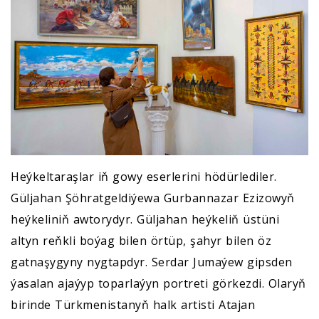
Heýkeltaraşlar iň gowy eserlerini hödürlediler.
Güljahan Şöhratgeldiýewa Gurbannazar Ezizowyň
heýkeliniň awtorydyr. Güljahan heýkeliň üstüni
altyn reňkli boýag bilen örtüp, şahyr bilen öz
gatnaşygyny nygtapdyr. Serdar Jumaýew gipsden
ýasalan ajaýyp toparlaýyn portreti görkezdi. Olaryň
birinde Türkmenistanyň halk artisti Atajan