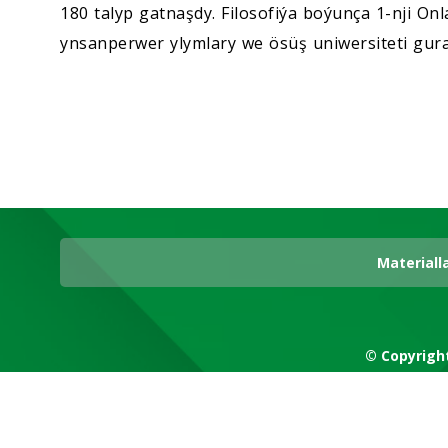
180 talyp gatnaşdy. Filosofiýa boýunça 1-nji O
ynsanperwer ylymlary we ösüş uniwersiteti gur
Materiall
© Copyrigh