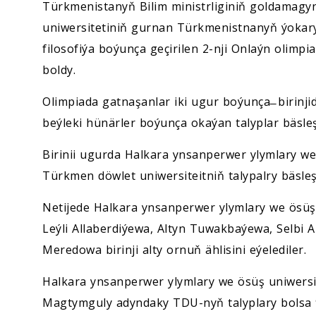
Türkmenistanyň Bilim ministrliginiň goldamagy
uniwersitetiniň gurnan Türkmenistnanyň ýokar
filosofiýa boýunça geçirilen 2-nji Onlaýn olimpia
boldy.
Olimpiada gatnaşanlar iki ugur boýunça ̶ birinji
beýleki hünärler boýunça okaýan talyplar bäsleş
Birinii ugurda Halkara ynsanperwer ylymlary w
Türkmen döwlet uniwersiteitniň talypalry bäsleş
Netijede Halkara ynsanperwer ylymlary we ösüş 
Leýli Allaberdiýewa, Altyn Tuwakbaýewa, Selb
Meredowa birinji alty ornuň ählisini eýelediler.
Halkara ynsanperwer ylymlary we ösüş uniwersite
Magtymguly adyndaky TDU-nyň talyplary bolsa 9 