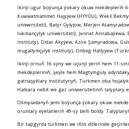
Ikinji ugur boýunça ýokary okuw mekdepleriň 6-s
Kuwwatmämmet Hajyýew (HYYÖU), Wekil Bekmyr
uniwersiteti), Batyr Gylyjow, Merjen Atamyra
lukmançylyk uniwersiteti), Jennet Annabaýewa,
instituty), Didar Akyýew, Azire Şamyradowa, G
mugallymçylyk instituty), Onbeg Hallyýew (Türkm
Ikinji ornuň 16-syny we üçünji ýeriň hem 11-sin
mekdepleriniň, şeýle hem Magtymguly adyndak
gatnaşyklary institutynyň, Türkmen oba hojaly
Halkara nebit we gaz uniwersitetiniň talyplary eý
Olimpiadanyň jemi boýunça ýokary okuw mekdepl
orunlary eýelänleriň 49-sy belli boldy. Talyplar
Bir tapgyrda türkmen we iňlis dillerinde geçiri