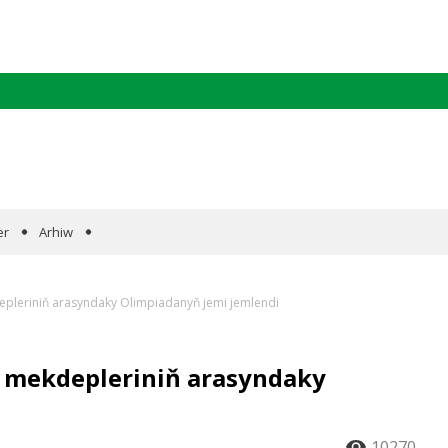
er
Arhiw
epleriniň arasyndaky Olimpiadanyň jemi jemlendi
w mekdepleriniň arasyndaky
10270