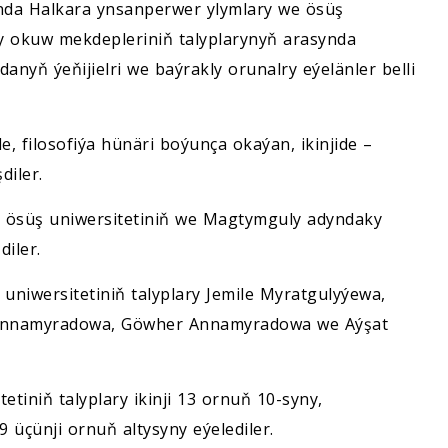
nda Halkara ynsanperwer ylymlary we ösüş
y okuw mekdepleriniň talyplarynyň arasynda
danyň ýeňijielri we baýrakly orunalry eýelänler belli
de, filosofiýa hünäri boýunça okaýan, ikinjide –
diler.
e ösüş uniwersitetiniň we Magtymguly adyndaky
diler.
uniwersitetiniň talyplary Jemile Myratgulyýewa,
i Annamyradowa, Göwher Annamyradowa we Aýşat
tiniň talyplary ikinji 13 ornuň 10-syny,
üçünji ornuň altysyny eýelediler.