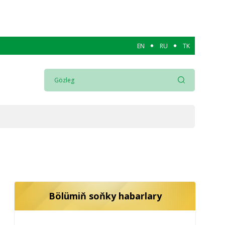
EN
RU
TK
Bölümiň soňky habarlary