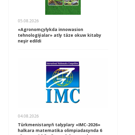
05.08.2026
«Agronomçylykda innowasion
tehnologiýalar» atly täze okuw kitaby
neşir edildi
04.08.2026
Türkmenistanyň talyplary «IMC-2026»
halkara matematika olimpiadasynda 6