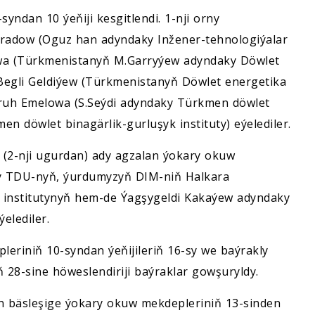
yndan 10 ýeňiji kesgitlendi. 1-nji orny
adow (Oguz han adyndaky Inžener-tehnologiýalar
dowa (Türkmenistanyň M.Garryýew adyndaky Döwlet
 Begli Geldiýew (Türkmenistanyň Döwlet energetika
ülruh Emelowa (S.Seýdi adyndaky Türkmen döwlet
en döwlet binagärlik-gurluşyk instituty) eýelediler.
i (2-nji ugurdan) ady agzalan ýokary okuw
y TDU-nyň, ýurdumyzyň DIM-niň Halkara
k institutynyň hem-de Ýagşygeldi Kakaýew adyndaky
elediler.
eriniň 10-syndan ýeňijileriň 16-sy we baýrakly
yň 28-sine höweslendiriji baýraklar gowşuryldy.
len bäsleşige ýokary okuw mekdepleriniň 13-sinden