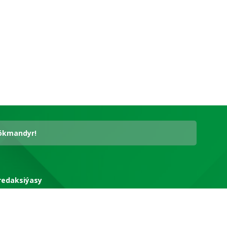
hökmandyr!
redaksiýasy