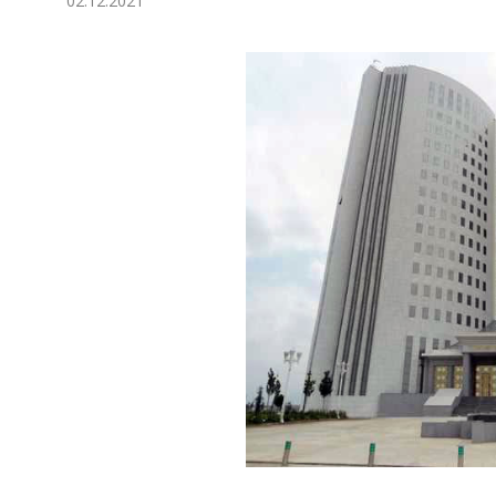
02.12.2021
Ykdysadyýet
Jemgyýet
Medeniýet
Ylym
Sport