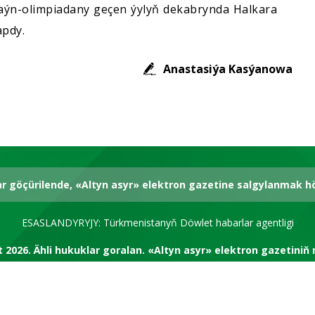
nlaýn-olimpiadany geçen ýylyň dekabrynda Halkara
apdy.
Anastasiýa Kasýanowa
ar göçürilende, «Altyn asyr» elektron gazetine salgylanmak 
ESASLANDYRYJY: Türkmenistanyň Döwlet habarlar agentligi
t 2026.
Ähli hukuklar goralan.
«Altyn asyr» elektron gazetiniň 
RSS kanal