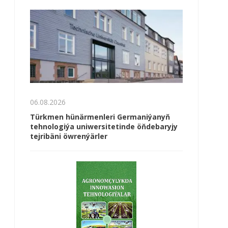
06.08.2026
Türkmen hünärmenleri Germaniýanyň
tehnologiýa uniwersitetinde öňdebaryjy
tejribäni öwrenýärler