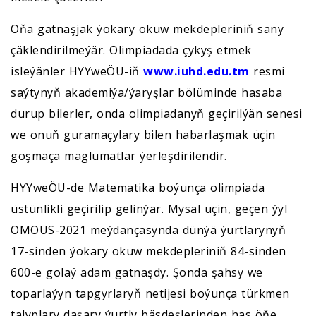
Oňa gatnaşjak ýokary okuw mekdepleriniň sany
çäklendirilmeýär. Olimpiadada çykyş etmek
isleýänler HYYweÖU-iň
www.iuhd.edu.tm
resmi
saýtynyň akademiýa/ýaryşlar bölüminde hasaba
durup bilerler, onda olimpiadanyň geçirilýän senesi
we onuň guramaçylary bilen habarlaşmak üçin
goşmaça maglumatlar ýerleşdirilendir.
HYYweÖU-de Matematika boýunça olimpiada
üstünlikli geçirilip gelinýär. Mysal üçin, geçen ýyl
OMOUS-2021 meýdançasynda dünýä ýurtlarynyň
17-sinden ýokary okuw mekdepleriniň 84-sinden
600-e golaý adam gatnaşdy. Şonda şahsy we
toparlaýyn tapgyrlaryň netijesi boýunça türkmen
talyplary daşary ýurtly bäsdeşlerinden has öňe