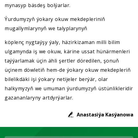
mynasyp bäsdeş bolýarlar.
Ýurdumyzyň ýokary okuw mekdepleriniň
mugallymlarynyň we talyplarynyň
köplenç nygtaýşy ýaly, häzirkizaman milli bilim
ulgamynda iş we okuw, kärine ussat hünärmenleri
taýýarlamak üçin ähli şertler döredilen, şonuň
üçinem döwletiň hem-de ýokary okuw mekdepleriň
bilelikdäki işi ýokary netijeler berýär, olar
halkymyzyň we umuman ýurdumyzyň üstünlikleridir
gazananlaryny artdyrýarlar.
Anastasiýa Kasýanowa