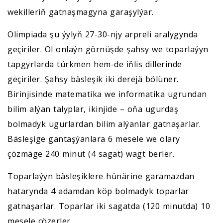
wekilleriň gatnaşmagyna garaşylýar.
Olimpiada şu ýylyň 27-30-njy arpreli aralygynda
geçiriler. Ol onlaýn görnüşde şahsy we toparlaýyn
tapgyrlarda türkmen hem-de iňlis dillerinde
geçiriler. Şahsy bäsleşik iki derejä bölüner.
Birinjisinde matematika we informatika ugrundan
bilim alýan talyplar, ikinjide – oňa ugurdaş
bolmadyk ugurlardan bilim alýanlar gatnaşarlar.
Bäsleşige gantaşýanlara 6 mesele we olary
çözmäge 240 minut (4 sagat) wagt berler.
Toparlaýyn bäsleşiklere hünärine garamazdan
hatarynda 4 adamdan köp bolmadyk toparlar
gatnaşarlar. Toparlar iki sagatda (120 minutda) 10
mesele çözerler.