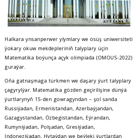
Halkara ynsanperwer ylymlary we ösüş uniwersiteti
ýokary okuw mekdepleriniň talyplary üçin
Matematika boýunça açyk olimpiada (OMOUS-2022)
guraýar.
Oňa gatnaşmaga türkmen we daşary ýurt talyplary
çagyrylýar. Matematika gözden geçirilişine dünýä
ýurtlarynyň 15-den gowragyndan – şol sanda
Russiýadan, Ermenistandan, Azerbaýjandan,
Gazagystandan, Özbegistandan, Eýrandan,
Rumyniýadan, Polşadan, Gresiýadan,
Indoneziýadan, Hytaýdan we beýleki ýurtlardan