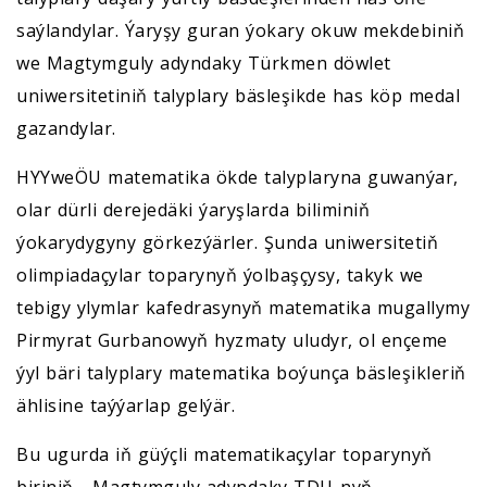
saýlandylar. Ýaryşy guran ýokary okuw mekdebiniň
we Magtymguly adyndaky Türkmen döwlet
uniwersitetiniň talyplary bäsleşikde has köp medal
gazandylar.
HYYweÖU matematika ökde talyplaryna guwanýar,
olar dürli derejedäki ýaryşlarda biliminiň
ýokarydygyny görkezýärler. Şunda uniwersitetiň
olimpiadaçylar toparynyň ýolbaşçysy, takyk we
tebigy ylymlar kafedrasynyň matematika mugallymy
Pirmyrat Gurbanowyň hyzmaty uludyr, ol ençeme
ýyl bäri talyplary matematika boýunça bäsleşikleriň
ählisine taýýarlap gelýär.
Bu ugurda iň güýçli matematikaçylar toparynyň
biriniň - Magtymguly adyndaky TDU-nyň