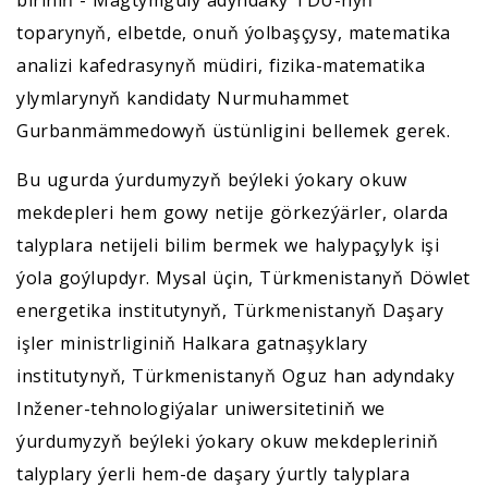
toparynyň, elbetde, onuň ýolbaşçysy, matematika
analizi kafedrasynyň müdiri, fizika-matematika
ylymlarynyň kandidaty Nurmuhammet
Gurbanmämmedowyň üstünligini bellemek gerek.
Bu ugurda ýurdumyzyň beýleki ýokary okuw
mekdepleri hem gowy netije görkezýärler, olarda
talyplara netijeli bilim bermek we halypaçylyk işi
ýola goýlupdyr. Mysal üçin, Türkmenistanyň Döwlet
energetika institutynyň, Türkmenistanyň Daşary
işler ministrliginiň Halkara gatnaşyklary
institutynyň, Türkmenistanyň Oguz han adyndaky
Inžener-tehnologiýalar uniwersitetiniň we
ýurdumyzyň beýleki ýokary okuw mekdepleriniň
talyplary ýerli hem-de daşary ýurtly talyplara