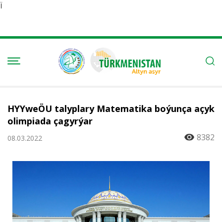
Ï
HYYweÖU talyplary Matematika boýunça açyk
olimpiada çagyrýar
8382
08.03.2022