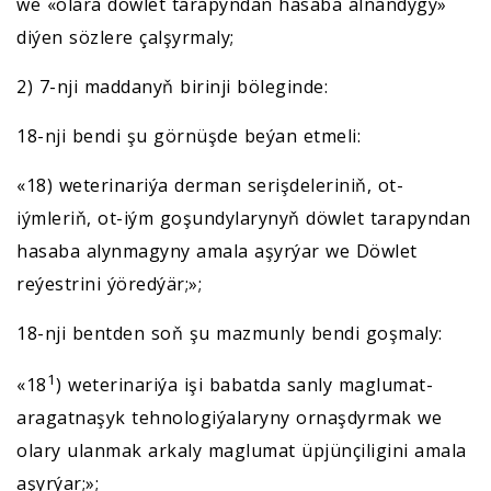
we «olara döwlet tarapyndan hasaba alnandygy»
diýen sözlere çalşyrmaly;
2) 7-nji maddanyň birinji böleginde:
18-nji bendi şu görnüşde beýan etmeli:
«18) weterinariýa derman serişdeleriniň, ot-
iýmleriň, ot-iým goşundylarynyň döwlet tarapyndan
hasaba alynmagyny amala aşyrýar we Döwlet
reýestrini ýöredýär;»;
18-nji bentden soň şu mazmunly bendi goşmaly:
1
«18
) weterinariýa işi babatda sanly maglumat-
aragatnaşyk tehnologiýalaryny ornaşdyrmak we
olary ulanmak arkaly maglumat üpjünçiligini amala
aşyrýar;»;