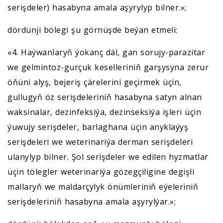
serişdeler) hasabyna amala aşyrylyp bilner.»;
dördünji bölegi şu görnüşde beýan etmeli:
«4. Haýwanlaryň ýokanç däl, gan sorujy-parazitar
we gelmintoz-gurçuk keselleriniň garşysyna zerur
öňüni alyş, bejeriş çärelerini geçirmek üçin,
gullugyň öz serişdeleriniň hasabyna satyn alnan
waksinalar, dezinfeksiýa, dezinseksiýa işleri üçin
ýuwujy serişdeler, barlaghana üçin anyklaýyş
serişdeleri we weterinariýa derman serişdeleri
ulanylyp bilner. Şol serişdeler we edilen hyzmatlar
üçin tölegler weterinariýa gözegçiligine degişli
mallaryň we maldarçylyk önümleriniň eýeleriniň
serişdeleriniň hasabyna amala aşyrylýar.»;