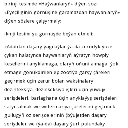
birinji tesimde «Haýwanlaryň» diýen sözi
«Eýeçiliginiň görnüşine garamazdan haýwanlaryň»
diýen sözlere çalşyrmaly;
ikinji tesimi şu görnüşde beýan etmeli:
«Adatdan daşary ýagdaýlar ýa-da zerurlyk ýüze
çykan halatynda haýwanlaryň aýratyn howply
kesellerini anyklamaga, olaryň öňüni almaga, ýok
etmäge gönükdirilen epizootiýa garşy çäreleri
geçirmek üçin zerur bolan waksinalary,
dezinfeksiýa, dezinseksiýa işleri üçin ýuwujy
serişdeleri, barlaghana üçin anyklaýyş serişdeleri
satyn almak we weterinariýa çärelerini geçirmek
gullugyň öz serişdeleriniň (býujetden daşary
serişdeler we (ýa-da) daşary ýurt pulundaky