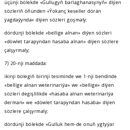
üçünji bölekde «Gullugyň barlaghanasynyň» diýen
sözleriň öňünden «Ýokanç keseller dörän
ýagdaýynda» diýen sözleri goşmaly;
dördünji bölekde «bellige alnan» diýen sözleri
«döwlet tarapyndan hasaba alnan» diýen sözlere
çalşyrmaly;
7) 20-nji maddada:
ikinji bölegiň birinji tesiminde we 1-nji bendinde
«bellige alnan weterinariýa» we «bellige» diýen
sözleri degişlilikde «hasaba alnan weterinariýa
derman» we «döwlet tarapyndan hasaba» diýen
sözlere çalşyrmaly;
dördünji bölekde «Gulluk hem-de onuň ygtyýar