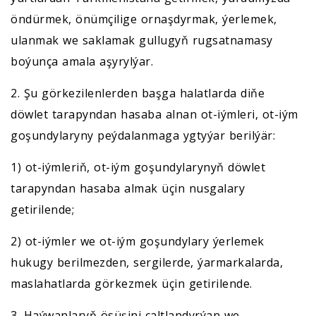
öndürmek, önümçilige ornaşdyrmak, ýerlemek,
ulanmak we saklamak gullugyň rugsatnamasy
boýunça amala aşyrylýar.
2. Şu görkezilenlerden başga halatlarda diňe
döwlet tarapyndan hasaba alnan ot-iýmleri, ot-iým
goşundylaryny peýdalanmaga ygtyýar berilýär:
1) ot-iýmleriň, ot-iým goşundylarynyň döwlet
tarapyndan hasaba almak üçin nusgalary
getirilende;
2) ot-iýmler we ot-iým goşundylary ýerlemek
hukugy berilmezden, sergilerde, ýarmarkalarda,
maslahatlarda görkezmek üçin getirilende.
3. Haýwanlaryň ösüşini çaltlandyrýan we