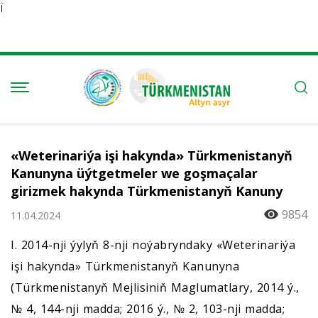
Ï
«Weterinariýa işi hakynda» Türkmenistanyň
Kanunyna üýtgetmeler we goşmaçalar
girizmek hakynda Türkmenistanyň Kanuny
9854
11.04.2024
I. 2014-nji ýylyň 8-nji noýabryndaky «Weterinariýa
işi hakynda» Türkmenistanyň Kanunyna
(Türkmenistanyň Mejlisiniň Maglumatlary, 2014 ý.,
№ 4, 144-nji madda; 2016 ý., № 2, 103-nji madda;