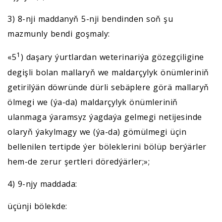
3) 8-nji maddanyň 5-nji bendinden soň şu
mazmunly bendi goşmaly:
1
«5
) daşary ýurtlardan weterinariýa gözegçiligine
degişli bolan mallaryň we maldarçylyk önümleriniň
getirilýän döwründe dürli sebäplere görä mallaryň
ölmegi we (ýa-da) maldarçylyk önümleriniň
ulanmaga ýaramsyz ýagdaýa gelmegi netijesinde
olaryň ýakylmagy we (ýa-da) gömülmegi üçin
bellenilen tertipde ýer böleklerini bölüp berýärler
hem-de zerur şertleri döredýärler;»;
4) 9-njy maddada:
üçünji bölekde: