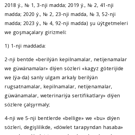
2018 ý., № 1, 3-nji madda; 2019 ý., № 2, 41-nji
madda; 2020 ý., № 2, 23-nji madda, № 3, 52-nji
madda; 2023 ý., № 4, 92-nji madda) şu üýtgetmeleri
we goşmaçalary girizmeli:
1) 1-nji maddada:
2-nji bentde «berilýän kepilnamalar, netijenamalar
we güwänamalar» diýen sözleri «kagyz göterijide
we (ýa-da) sanly ulgam arkaly berilýän
rugsatnamalar, kepilnamalar, netijenamalar,
güwänamalar, weterinariýa sertifikatlary» diýen
sözlere çalşyrmaly;
4-nji we 5-nji bentlerde «bellige» we «bu» diýen
sözleri, degişlilikde, «döwlet tarapyndan hasaba»