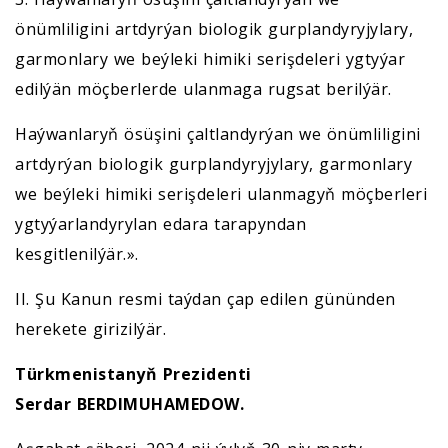
önümliligini artdyrýan biologik gurplandyryjylary,
garmonlary we beýleki himiki serişdeleri ygtyýar
edilýän möçberlerde ulanmaga rugsat berilýär.
Haýwanlaryň ösüşini çaltlandyrýan we önümliligini
artdyrýan biologik gurplandyryjylary, garmonlary
we beýleki himiki serişdeleri ulanmagyň möçberleri
ygtyýarlandyrylan edara tarapyndan
kesgitlenilýär.».
II. Şu Kanun resmi taýdan çap edilen gününden
herekete girizilýär.
Türkmenistanyň Prezidenti
Serdar BERDIMUHAMEDOW.