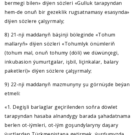
bermegi bilen» diýen sözleri «Gulluk tarapyndan
hem-de onuň bir gezeklik rugsatnamasy esasynda»
diýen sözlere çalşyrmaly;
8) 21-nji maddanyň bäşinji böleginde «Tohum
mallaryň» diýen sözleri «Tohumlyk önümleriň
(tohum mal, onuň tohumy (döli) we düwünçegi,
inkubasion ýumurtgalar, işbil, liçinkalar, balary
paketleri)» diýen sözlere çalşyrmaly;
9) 22-nji maddanyň mazmunyny şu görnüşde beýan
etmeli:
«1. Degişli barlaglar geçirilenden soňra döwlet
tarapyndan hasaba alnandygy barada şahadatnama
berlen ot-iýmleri, ot-iým goşundylaryny daşary
ýurtlardan Türkmenistana getirmek, ýurdumyzda