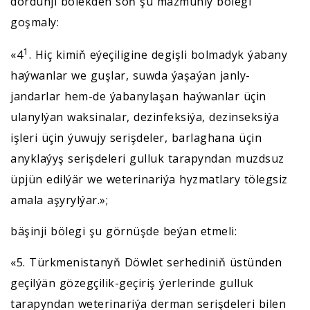
dördünji bölekden soň şu mazmunly bölegi
goşmaly:
1
«4
. Hiç kimiň eýeçiligine degişli bolmadyk ýabany
haýwanlar we guşlar, suwda ýaşaýan janly-
jandarlar hem-de ýabanylaşan haýwanlar üçin
ulanylýan waksinalar, dezinfeksiýa, dezinseksiýa
işleri üçin ýuwujy serişdeler, barlaghana üçin
anyklaýyş serişdeleri gulluk tarapyndan muzdsuz
üpjün edilýär we weterinariýa hyzmatlary tölegsiz
amala aşyrylýar.»;
bäşinji bölegi şu görnüşde beýan etmeli:
«5. Türkmenistanyň Döwlet serhediniň üstünden
geçilýän gözegçilik-geçiriş ýerlerinde gulluk
tarapyndan weterinariýa derman serişdeleri bilen