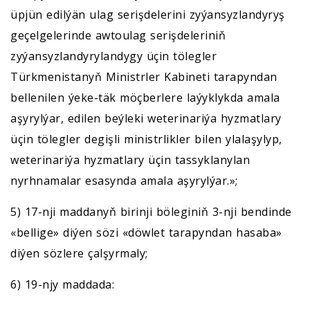
üpjün edilýän ulag serişdelerini zyýansyzlandyryş
geçelgelerinde awtoulag serişdeleriniň
zyýansyzlandyrylandygy üçin tölegler
Türkmenistanyň Ministrler Kabineti tarapyndan
bellenilen ýeke-täk möçberlere laýyklykda amala
aşyrylýar, edilen beýleki weterinariýa hyzmatlary
üçin tölegler degişli ministrlikler bilen ylalaşylyp,
weterinariýa hyzmatlary üçin tassyklanylan
nyrhnamalar esasynda amala aşyrylýar.»;
5) 17-nji maddanyň birinji böleginiň 3-nji bendinde
«bellige» diýen sözi «döwlet tarapyndan hasaba»
diýen sözlere çalşyrmaly;
6) 19-njy maddada: