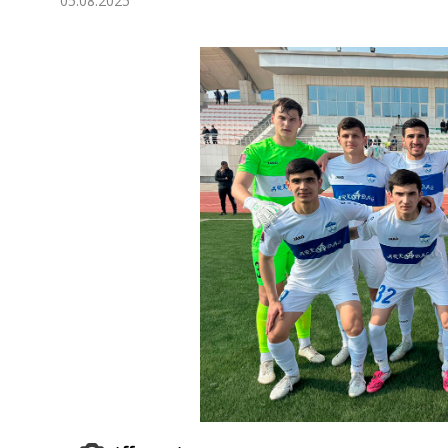
05.08.2025
Ykdysadyýet
Jemgyýet
Medeniýet
Ylym
Sport