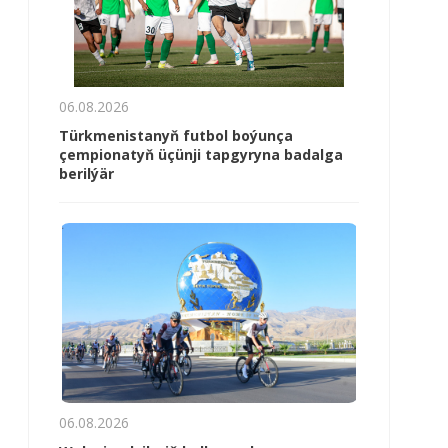
06.08.2026
Türkmenistanyň futbol boýunça
çempionatyň üçünji tapgyryna badalga
berilýär
06.08.2026