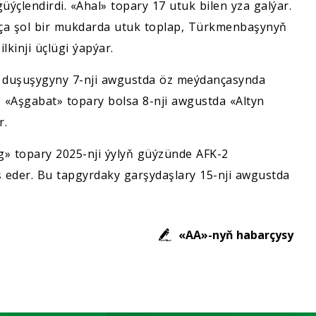
ýçlendirdi. «Ahal» topary 17 utuk bilen yza galýar.
nça şol bir mukdarda utuk toplap, Türkmenbaşynyň
kinji üçlügi ýapýar.
ki duşuşygyny 7-nji awgustda öz meýdançasynda
 «Aşgabat» topary bolsa 8-nji awgustda «Altyn
r.
g» topary 2025-nji ýylyň güýzünde AFK-2
 eder. Bu tapgyrdaky garşydaşlary 15-nji awgustda
«AA»-nyň habarçysy