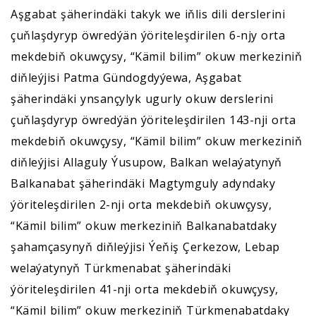
Aşgabat şäherindäki takyk we iňlis dili derslerini
çuňlaşdyryp öwredýän ýöriteleşdirilen 6-njy orta
mekdebiň okuwçysy, “Kämil bilim” okuw merkeziniň
diňleýjisi Patma Gündogdyýewa, Aşgabat
şäherindäki ynsançylyk ugurly okuw derslerini
çuňlaşdyryp öwredýän ýöriteleşdirilen 143-nji orta
mekdebiň okuwçysy, “Kämil bilim” okuw merkeziniň
diňleýjisi Allaguly Ýusupow, Balkan welaýatynyň
Balkanabat şäherindäki Magtymguly adyndaky
ýöriteleşdirilen 2-nji orta mekdebiň okuwçysy,
“Kämil bilim” okuw merkeziniň Balkanabatdaky
şahamçasynyň diňleýjisi Ýeňiş Çerkezow, Lebap
welaýatynyň Türkmenabat şäherindäki
ýöriteleşdirilen 41-nji orta mekdebiň okuwçysy,
“Kämil bilim” okuw merkeziniň Türkmenabatdaky