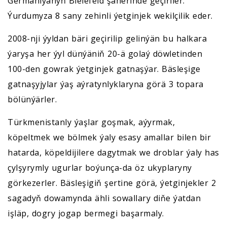
Germaniýanyň Bielefeld şäherinde geçiriler.
Ýurdumyza 8 sany zehinli ýetginjek wekilçilik eder.
2008-nji ýyldan bäri geçirilip gelinýän bu halkara
ýaryşa her ýyl dünýäniň 20-ä golaý döwletinden
100-den gowrak ýetginjek gatnaşýar. Bäsleşige
gatnaşyjylar ýaş aýratynlyklaryna görä 3 topara
bölünýärler.
Türkmenistanly ýaşlar goşmak, aýyrmak,
köpeltmek we bölmek ýaly esasy amallar bilen bir
hatarda, köpeldijilere dagytmak we droblar ýaly has
çylşyrymly ugurlar boýunça-da öz ukyplaryny
görkezerler. Bäsleşigiň şertine görä, ýetginjekler 2
sagadyň dowamynda ähli sowallary diňe ýatdan
işläp, dogry jogap bermegi başarmaly.