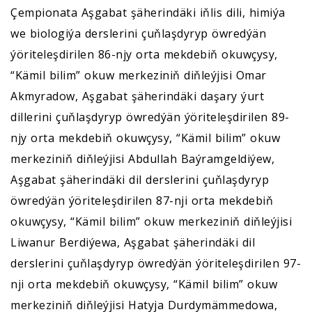
Çempionata Aşgabat şäherindäki iňlis dili, himiýa
we biologiýa derslerini çuňlaşdyryp öwredýän
ýöriteleşdirilen 86-njy orta mekdebiň okuwçysy,
“Kämil bilim” okuw merkeziniň diňleýjisi Omar
Akmyradow, Aşgabat şäherindäki daşary ýurt
dillerini çuňlaşdyryp öwredýän ýöriteleşdirilen 89-
njy orta mekdebiň okuwçysy, “Kämil bilim” okuw
merkeziniň diňleýjisi Abdullah Baýramgeldiýew,
Aşgabat şäherindäki dil derslerini çuňlaşdyryp
öwredýän ýöriteleşdirilen 87-nji orta mekdebiň
okuwçysy, “Kämil bilim” okuw merkeziniň diňleýjisi
Liwanur Berdiýewa, Aşgabat şäherindäki dil
derslerini çuňlaşdyryp öwredýän ýöriteleşdirilen 97-
nji orta mekdebiň okuwçysy, “Kämil bilim” okuw
merkeziniň diňleýjisi Hatyja Durdymämmedowa,