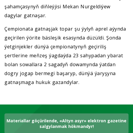
şahamçasynyň diňleýjisi Mekan Nurgeldiýew
dagylar gatnaşar.
Çempionata gatnaşjak topar şu ýylyň aprel aýynda
geçirilen ýörite bäsleşik esasynda düzüldi. Şonda
ýetginjekler dünýä çempionatynyň geçiriliş
şertlerine meňzeş ýagdaýda 23 sahypadan ybarat
bolan sowallara 2 sagadyň dowamynda ýatdan
dogry jogap bermegi başaryp, dünýä ýaryşyna
gatnaşmaga hukuk gazandylar.
Materiallar göçürilende, «Altyn asyr» elektron gazetine
salgylanmak hökmandyr!