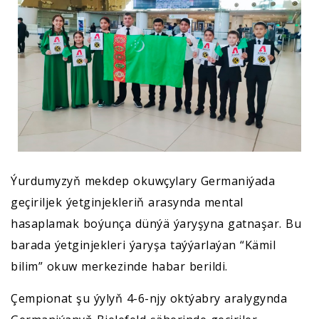
Ýurdumyzyň mekdep okuwçylary Germaniýada
geçiriljek ýetginjekleriň arasynda mental
hasaplamak boýunça dünýä ýaryşyna gatnaşar. Bu
barada ýetginjekleri ýaryşa taýýarlaýan “Kämil
bilim” okuw merkezinde habar berildi.
Çempionat şu ýylyň 4-6-njy oktýabry aralygynda