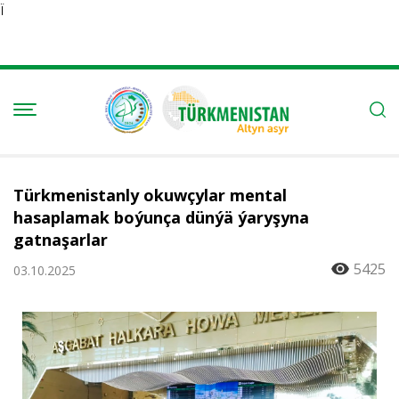
Ï
Türkmenistanly okuwçylar mental
hasaplamak boýunça dünýä ýaryşyna
gatnaşarlar
5425
03.10.2025