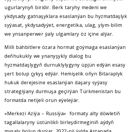
ugurlarynyň biridir. Berk taryhy medeni we
ykdysady gatnaşyklara esaslanýan bu hyzmatdaşlyk
syýasat, ykdysadyýet, energetika, ulag, ylym-bilim
we ynsanperwer ýaly ulgamlary öz içine alýar.
Milli bähbitlere özara hormat goýmaga esaslanýan
deňhukukly we ynanyşykly dialog bu
hyzmatdaşlygyň durnuklylygyny üpjün edýän esasy
şert bolup çykyş edýär. Hemişelik oňyn Bitaraplyk
hukuk derejesine esaslanýan daşary syýasy
strategiýany durmuşa geçirýän Türkmenistan bu
formatda netijeli orun eýeleýär.
«Merkezi Aziýa – Russiýa» formaty alty döwletiň
tagallalaryny üstünlikli birleşdirmeginiň aýdyň
mysaly bolup durýar. 2022-nji ýylda Astanada