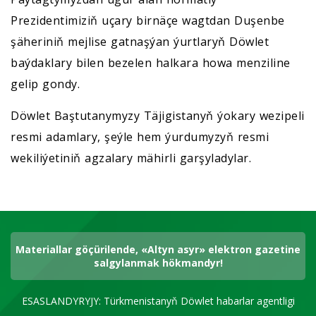
Prezidentimiziň uçary birnäçe wagtdan Duşenbe
şäheriniň mejlise gatnaşýan ýurtlaryň Döwlet
baýdaklary bilen bezelen halkara howa menziline
gelip gondy.
Döwlet Baştutanymyzy Täjigistanyň ýokary wezipeli
resmi adamlary, şeýle hem ýurdumyzyň resmi
wekiliýetiniň agzalary mähirli garşyladylar.
Materiallar göçürilende, «Altyn asyr» elektron gazetine
salgylanmak hökmandyr!
ESASLANDYRYJY: Türkmenistanyň Döwlet habarlar agentligi