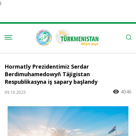
Ï
Hormatly Prezidentimiz Serdar
Berdimuhamedowyň Täjigistan
Respublikasyna iş sapary başlandy
4046
09.10.2025