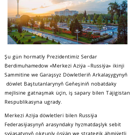
Şu gün hormatly Prezidentimiz Serdar
Berdimuhamedow «Merkezi Aziýa –Russiýa» ikinji
Sammitine we Garaşsyz Döwletleriň Arkalaşygynyň
döwlet Baştutanlarynyň Geňeşiniň nobatdaky
mejlisine gatnaşmak üçin, iş sapary bilen Täjigistan
Respublikasyna ugrady.
Merkezi Aziýa döwletleri bilen Russiýa
Federasiýasynyň arasyndaky hyzmatdaşlyk sebit
syýasatynyň okgunly ösýän we strategik ähmiýetli