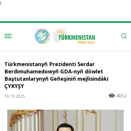
Ï
Türkmenistanyň Prezidenti Serdar
Berdimuhamedowyň GDA-nyň döwlet
Baştutanlarynyň Geňeşiniň mejlisindäki
ÇYKYŞY
4652
10.10.2025