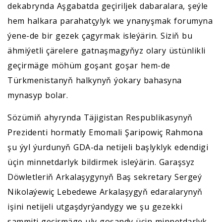
dekabrynda Aşgabatda geçiriljek dabaralara, şeýle
hem halkara parahatçylyk we ynanyşmak forumyna
ýene-de bir gezek çagyrmak isleýärin. Siziň bu
ähmiýetli çärelere gatnaşmagyňyz olary üstünlikli
geçirmäge möhüm goşant goşar hem-de
Türkmenistanyň halkynyň ýokary bahasyna
mynasyp bolar.
Sözümiň ahyrynda Täjigistan Respublikasynyň
Prezidenti hormatly Emomali Şaripowiç Rahmona
şu ýyl ýurdunyň GDA-da netijeli başlyklyk edendigi
üçin minnetdarlyk bildirmek isleýärin. Garaşsyz
Döwletleriň Arkalaşygynyň Baş sekretary Sergeý
Nikolaýewiç Lebedewe Arkalaşygyň edaralarynyň
işini netijeli utgaşdyrýandygy we şu gezekki
sammiti geçirmäge uly goşandy üçin minnetdarlyk