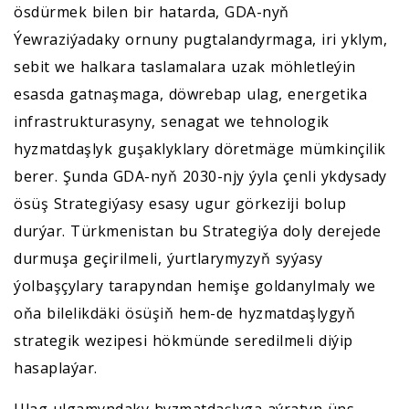
ösdürmek bilen bir hatarda, GDA-nyň
Ýewraziýadaky ornuny pugtalandyrmaga, iri yklym,
sebit we halkara taslamalara uzak möhletleýin
esasda gatnaşmaga, döwrebap ulag, energetika
infrastrukturasyny, senagat we tehnologik
hyzmatdaşlyk guşaklyklary döretmäge mümkinçilik
berer. Şunda GDA-nyň 2030-njy ýyla çenli ykdysady
ösüş Strategiýasy esasy ugur görkeziji bolup
durýar. Türkmenistan bu Strategiýa doly derejede
durmuşa geçirilmeli, ýurtlarymyzyň syýasy
ýolbaşçylary tarapyndan hemişe goldanylmaly we
oňa bilelikdäki ösüşiň hem-de hyzmatdaşlygyň
strategik wezipesi hökmünde seredilmeli diýip
hasaplaýar.