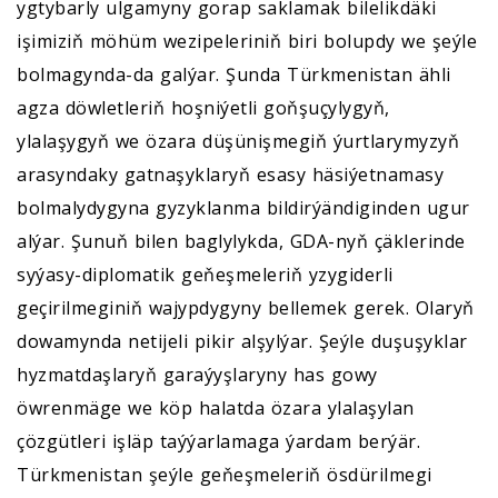
ygtybarly ulgamyny gorap saklamak bilelikdäki
işimiziň möhüm wezipeleriniň biri bolupdy we şeýle
bolmagynda-da galýar. Şunda Türkmenistan ähli
agza döwletleriň hoşniýetli goňşuçylygyň,
ylalaşygyň we özara düşünişmegiň ýurtlarymyzyň
arasyndaky gatnaşyklaryň esasy häsiýetnamasy
bolmalydygyna gyzyklanma bildirýändiginden ugur
alýar. Şunuň bilen baglylykda, GDA-nyň çäklerinde
syýasy-diplomatik geňeşmeleriň yzygiderli
geçirilmeginiň wajypdygyny bellemek gerek. Olaryň
dowamynda netijeli pikir alşylýar. Şeýle duşuşyklar
hyzmatdaşlaryň garaýyşlaryny has gowy
öwrenmäge we köp halatda özara ylalaşylan
çözgütleri işläp taýýarlamaga ýardam berýär.
Türkmenistan şeýle geňeşmeleriň ösdürilmegi