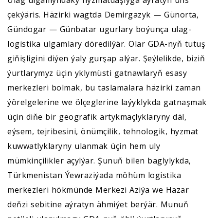
Ulag ulgamyndaky hyzmatdaşlyga aýratyn üns
çekýäris. Häzirki wagtda Demirgazyk — Günorta,
Gündogar — Günbatar ugurlary boýunça ulag-
logistika ulgamlary döredilýär. Olar GDA-nyň tutuş
giňişligini diýen ýaly gurşap alýar. Şeýlelikde, biziň
ýurtlarymyz üçin yklymüsti gatnawlaryň esasy
merkezleri bolmak, bu taslamalara häzirki zaman
ýörelgelerine we ölçeglerine laýyklykda gatnaşmak
üçin diňe bir geografik artykmaçlyklaryny däl,
eýsem, tejribesini, önümçilik, tehnologik, hyzmat
kuwwatlyklaryny ulanmak üçin hem uly
mümkinçilikler açylýar. Şunuň bilen baglylykda,
Türkmenistan Ýewraziýada möhüm logistika
merkezleri hökmünde Merkezi Aziýa we Hazar
deňzi sebitine aýratyn ähmiýet berýär. Munuň