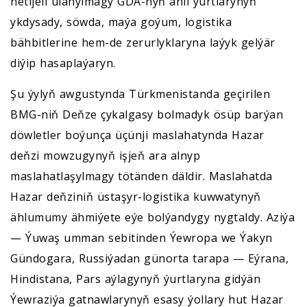
netijeli ulanylmagy GDA-nyň ähli ýurtlarynyň
ykdysady, söwda, maýa goýum, logistika
bähbitlerine hem-de zerurlyklaryna laýyk gelýär
diýip hasaplaýaryn.
Şu ýylyň awgustynda Türkmenistanda geçirilen
BMG-niň Deňze çykalgasy bolmadyk ösüp barýan
döwletler boýunça üçünji maslahatynda Hazar
deňzi mowzugynyň işjeň ara alnyp
maslahatlaşylmagy tötänden däldir. Maslahatda
Hazar deňziniň üstaşyr-logistika kuwwatynyň
ählumumy ähmiýete eýe bolýandygy nygtaldy. Aziýa
— Ýuwaş umman sebitinden Ýewropa we Ýakyn
Gündogara, Russiýadan günorta tarapa — Eýrana,
Hindistana, Pars aýlagynyň ýurtlaryna gidýän
Ýewraziýa gatnawlarynyň esasy ýollary hut Hazar