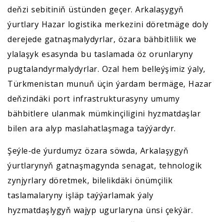
deňzi sebitiniň üstünden geçer. Arkalaşygyň
ýurtlary Hazar logistika merkezini döretmäge doly
derejede gatnaşmalydyrlar, özara bähbitlilik we
ylalaşyk esasynda bu taslamada öz orunlaryny
pugtalandyrmalydyrlar. Ozal hem belleýşimiz ýaly,
Türkmenistan munuň üçin ýardam bermäge, Hazar
deňzindäki port infrastrukturasyny umumy
bähbitlere ulanmak mümkinçiligini hyzmatdaşlar
bilen ara alyp maslahatlaşmaga taýýardyr.
Şeýle-de ýurdumyz özara söwda, Arkalaşygyň
ýurtlarynyň gatnaşmagynda senagat, tehnologik
zynjyrlary döretmek, bilelikdäki önümçilik
taslamalaryny işläp taýýarlamak ýaly
hyzmatdaşlygyň wajyp ugurlaryna ünsi çekýär.