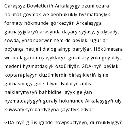
Garaşsyz Döwletleriň Arkalaşygy özüni özara
hormat goýmak we deňhukukly hyzmatdaşlyk
formaty hökmünde görkezýär. Arkalaşyga
gatnaşyjylaryň arasynda daşary syýasy, ykdysady,
söwda, ynsanperwer hem-de beýleki ugurlar
boýunça netijeli dialog alnyp barylýar. Hökümetara
we pudagara duşuşyklaryň gurallary ýola goýuldy,
medeni hyzmatdaşlyk ösdürilýär, GDA-nyň beýleki
köptaraplaýyn düzümlerdir birleşikleriň işine
gatnaşmagy giňeldilýär. Bularyň ählisi
halklarymyzyň bähbidine laýyk gelýän
hyzmatdaşlygyň guraly hökmünde Arkalaşygyň uly
kuwwatynyň bardygyna şaýatlyk edýär.
GDA-nyň giňişliginde howpsuzlygyň, durnuklylygyň