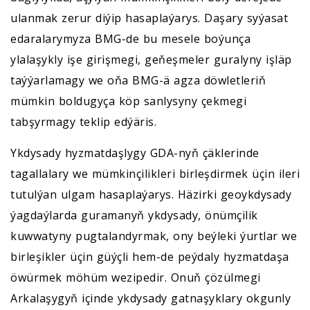
ulanmak zerur diýip hasaplaýarys. Daşary syýasat
edaralarymyza BMG-de bu mesele boýunça
ylalaşykly işe girişmegi, geňeşmeler guralyny işläp
taýýarlamagy we oňa BMG-ä agza döwletleriň
mümkin boldugyça köp sanlysyny çekmegi
tabşyrmagy teklip edýäris.
Ykdysady hyzmatdaşlygy GDA-nyň çäklerinde
tagallalary we mümkinçilikleri birleşdirmek üçin ileri
tutulýan ulgam hasaplaýarys. Häzirki geoykdysady
ýagdaýlarda guramanyň ykdysady, önümçilik
kuwwatyny pugtalandyrmak, ony beýleki ýurtlar we
birleşikler üçin güýçli hem-de peýdaly hyzmatdaşa
öwürmek möhüm wezipedir. Onuň çözülmegi
Arkalaşygyň içinde ykdysady gatnaşyklary okgunly