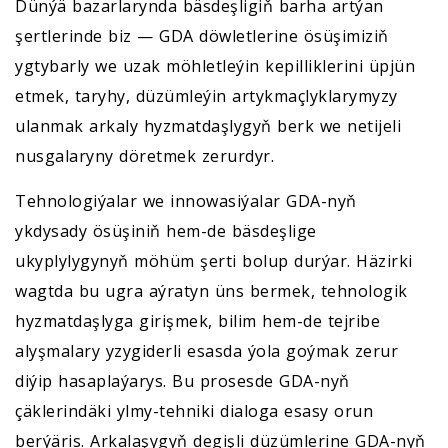
Dünýä bazarlarynda bäsdeşligiň barha artýan
şertlerinde biz — GDA döwletlerine ösüşimiziň
ygtybarly we uzak möhletleýin kepilliklerini üpjün
etmek, taryhy, düzümleýin artykmaçlyklarymyzy
ulanmak arkaly hyzmatdaşlygyň berk we netijeli
nusgalaryny döretmek zerurdyr.
Tehnologiýalar we innowasiýalar GDA-nyň
ykdysady ösüşiniň hem-de bäsdeşlige
ukyplylygynyň möhüm şerti bolup durýar. Häzirki
wagtda bu ugra aýratyn üns bermek, tehnologik
hyzmatdaşlyga girişmek, bilim hem-de tejribe
alyşmalary yzygiderli esasda ýola goýmak zerur
diýip hasaplaýarys. Bu prosesde GDA-nyň
çäklerindäki ylmy-tehniki dialoga esasy orun
berýäris. Arkalaşygyň degişli düzümlerine GDA-nyň