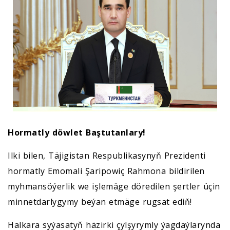
Hormatly döwlet Baştutanlary!
Ilki bilen, Täjigistan Respublikasynyň Prezidenti
hormatly Emomali Şaripowiç Rahmona bildirilen
myhmansöýerlik we işlemäge döredilen şertler üçin
minnetdarlygymy beýan etmäge rugsat ediň!
Halkara syýasatyň häzirki çylşyrymly ýagdaýlarynda