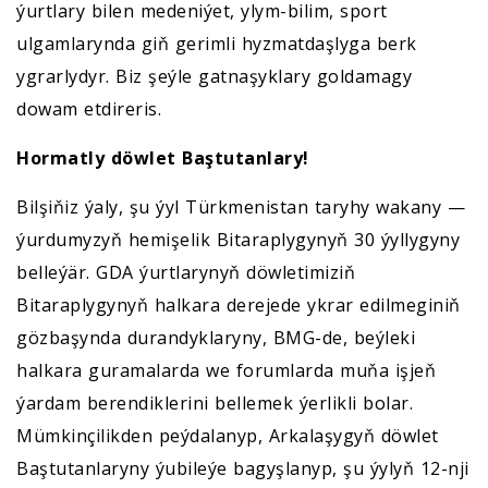
ýurtlary bilen medeniýet, ylym-bilim, sport
ulgamlarynda giň gerimli hyzmatdaşlyga berk
ygrarlydyr. Biz şeýle gatnaşyklary goldamagy
dowam etdireris.
Hormatly döwlet Baştutanlary!
Bilşiňiz ýaly, şu ýyl Türkmenistan taryhy wakany —
ýurdumyzyň hemişelik Bitaraplygynyň 30 ýyllygyny
belleýär. GDA ýurtlarynyň döwletimiziň
Bitaraplygynyň halkara derejede ykrar edilmeginiň
gözbaşynda durandyklaryny, BMG-de, beýleki
halkara guramalarda we forumlarda muňa işjeň
ýardam berendiklerini bellemek ýerlikli bolar.
Mümkinçilikden peýdalanyp, Arkalaşygyň döwlet
Baştutanlaryny ýubileýe bagyşlanyp, şu ýylyň 12-nji