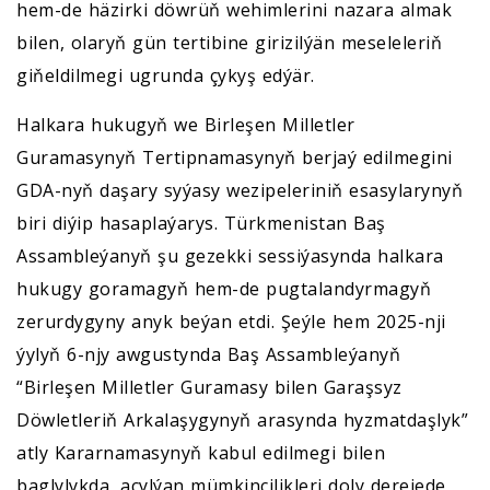
hem-de häzirki döwrüň wehimlerini nazara almak
bilen, olaryň gün tertibine girizilýän meseleleriň
giňeldilmegi ugrunda çykyş edýär.
Halkara hukugyň we Birleşen Milletler
Guramasynyň Tertipnamasynyň berjaý edilmegini
GDA-nyň daşary syýasy wezipeleriniň esasylarynyň
biri diýip hasaplaýarys. Türkmenistan Baş
Assambleýanyň şu gezekki sessiýasynda halkara
hukugy goramagyň hem-de pugtalandyrmagyň
zerurdygyny anyk beýan etdi. Şeýle hem 2025-nji
ýylyň 6-njy awgustynda Baş Assambleýanyň
“Birleşen Milletler Guramasy bilen Garaşsyz
Döwletleriň Arkalaşygynyň arasynda hyzmatdaşlyk”
atly Kararnamasynyň kabul edilmegi bilen
baglylykda, açylýan mümkinçilikleri doly derejede