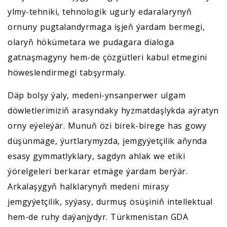
ylmy-tehniki, tehnologik ugurly edaralarynyň
ornuny pugtalandyrmaga işjeň ýardam bermegi,
olaryň hökümetara we pudagara dialoga
gatnaşmagyny hem-de çözgütleri kabul etmegini
höweslendirmegi tabşyrmaly.
Däp bolşy ýaly, medeni-ynsanperwer ulgam
döwletlerimiziň arasyndaky hyzmatdaşlykda aýratyn
orny eýeleýär. Munuň özi birek-birege has gowy
düşünmäge, ýurtlarymyzda, jemgyýetçilik aňynda
esasy gymmatlyklary, sagdyn ahlak we etiki
ýörelgeleri berkarar etmäge ýardam berýär.
Arkalaşygyň halklarynyň medeni mirasy
jemgyýetçilik, syýasy, durmuş ösüşiniň intellektual
hem-de ruhy daýanjydyr. Türkmenistan GDA