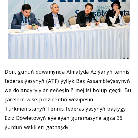
Dört günüň dowamynda Almatyda Aziýanyň tennis
federasiýasynyň (ATF) ýyllyk Baş Assambleýasynyň
we dolandyryjylar geňeşiniň mejlisi bolup geçdi. Bu
çärelere wise-prezidentiň wezipesini
Türkmenistanyň Tennis federasiýasynyň başlygy
Eziz Döwletowyň eýeleýän guramasyna agza 36
ýurduň wekilleri gatnaşdy.