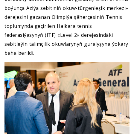
boýunça Aziýa sebitiniň okuw-türgenleşik merkezi»
derejesini gazanan Olimpiýa şäherçesiniň Tennis
toplumynda geçirilen Halkara tennis
federasiýasynyň (ITF) «Level 2» derejesindäki
sebitleýin tälimçilik okuwlarynyň guralyşyna ýokary
baha berildi.