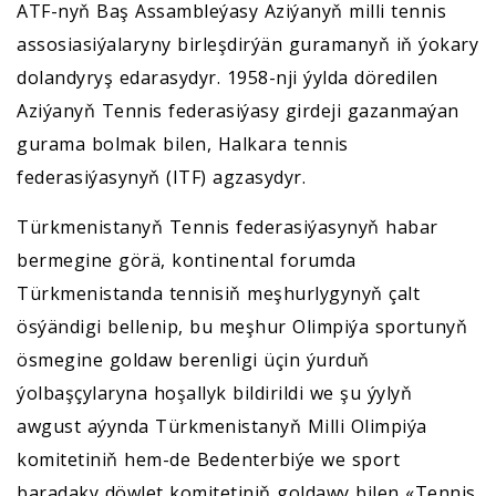
ATF-nyň Baş Assambleýasy Aziýanyň milli tennis
assosiasiýalaryny birleşdirýän guramanyň iň ýokary
dolandyryş edarasydyr. 1958-nji ýylda döredilen
Aziýanyň Tennis federasiýasy girdeji gazanmaýan
gurama bolmak bilen, Halkara tennis
federasiýasynyň (ITF) agzasydyr.
Türkmenistanyň Tennis federasiýasynyň habar
bermegine görä, kontinental forumda
Türkmenistanda tennisiň meşhurlygynyň çalt
ösýändigi bellenip, bu meşhur Olimpiýa sportunyň
ösmegine goldaw berenligi üçin ýurduň
ýolbaşçylaryna hoşallyk bildirildi we şu ýylyň
awgust aýynda Türkmenistanyň Milli Olimpiýa
komitetiniň hem-de Bedenterbiýe we sport
baradaky döwlet komitetiniň goldawy bilen «Tennis