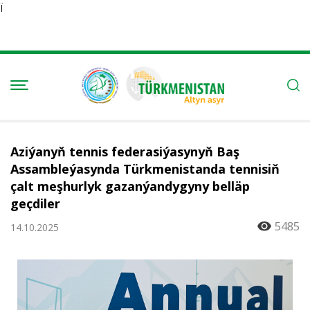
Ï
Aziýanyň tennis federasiýasynyň Baş
Assambleýasynda Türkmenistanda tennisiň
çalt meşhurlyk gazanýandygyny belläp
geçdiler
5485
14.10.2025