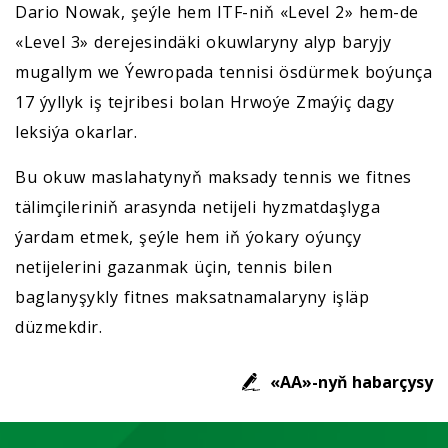
Dario Nowak, şeýle hem ITF-niň «Level 2» hem-de
«Level 3» derejesindäki okuwlaryny alyp baryjy
mugallym we Ýewropada tennisi ösdürmek boýunça
17 ýyllyk iş tejribesi bolan Hrwoýe Zmaýiç dagy
leksiýa okarlar.
Bu okuw maslahatynyň maksady tennis we fitnes
tälimçileriniň arasynda netijeli hyzmatdaşlyga
ýardam etmek, şeýle hem iň ýokary oýunçy
netijelerini gazanmak üçin, tennis bilen
baglanyşykly fitnes maksatnamalaryny işläp
düzmekdir.
«AA»-nyň habarçysy