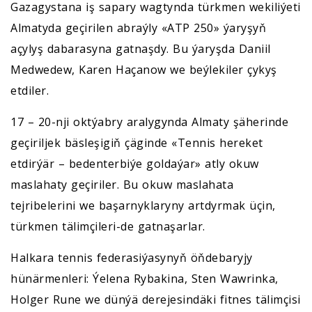
Gazagystana iş sapary wagtynda türkmen wekiliýeti
Almatyda geçirilen abraýly «ATP 250» ýaryşyň
açylyş dabarasyna gatnaşdy. Bu ýaryşda Daniil
Medwedew, Karen Haçanow we beýlekiler çykyş
etdiler.
17 – 20-nji oktýabry aralygynda Almaty şäherinde
geçiriljek bäsleşigiň çäginde «Tennis hereket
etdirýär – bedenterbiýe goldaýar» atly okuw
maslahaty geçiriler. Bu okuw maslahata
tejribelerini we başarnyklaryny artdyrmak üçin,
türkmen tälimçileri-de gatnaşarlar.
Halkara tennis federasiýasynyň öňdebaryjy
hünärmenleri: Ýelena Rybakina, Sten Wawrinka,
Holger Rune we dünýä derejesindäki fitnes tälimçisi