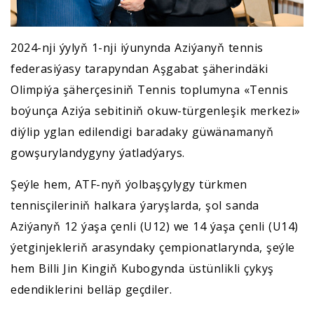
2024-nji ýylyň 1-nji iýunynda Aziýanyň tennis
federasiýasy tarapyndan Aşgabat şäherindäki
Olimpiýa şäherçesiniň Tennis toplumyna «Tennis
boýunça Aziýa sebitiniň okuw-türgenleşik merkezi»
diýlip yglan edilendigi baradaky güwänamanyň
gowşurylandygyny ýatladýarys.
Şeýle hem, ATF-nyň ýolbaşçylygy türkmen
tennisçileriniň halkara ýaryşlarda, şol sanda
Aziýanyň 12 ýaşa çenli (U12) we 14 ýaşa çenli (U14)
ýetginjekleriň arasyndaky çempionatlarynda, şeýle
hem Billi Jin Kingiň Kubogynda üstünlikli çykyş
edendiklerini belläp geçdiler.