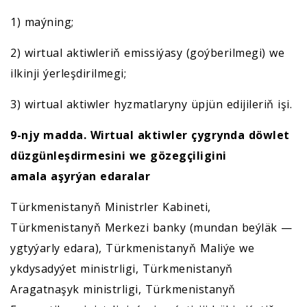
1) maýning;
2) wirtual aktiwleriň emissiýasy (goýberilmegi) we
ilkinji ýerleşdirilmegi;
3) wirtual aktiwler hyzmatlaryny üpjün edijileriň işi.
9-njy madda. Wirtual aktiwler çygrynda
döwlet
düzgünleşdirmesini
we gözegçiligini
amala
aşyrýan edaralar
Türkmenistanyň Ministrler Kabineti,
Türkmenistanyň Merkezi banky (mundan beýläk —
ygtyýarly edara), Türkmenistanyň Maliýe we
ykdysadyýet ministrligi, Türkmenistanyň
Aragatnaşyk ministrligi, Türkmenistanyň