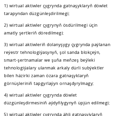
1) wirtual aktiwler çygrynda gatnaşyklaryň döwlet
tarapyndan düzgünleşdirilmegi;
2) wirtual aktiwler çygrynyň ösdürilmegi üçin
amatly şertleriň döredilmegi;
3) wirtual aktiwleriň dolanyşygy çygrynda paýlanan
reýestr tehnologiýasynyň, şol sanda blokçeýn,
smart-şertnamalar we şuňa meňzeş beýleki
tehnologiýalary ulanmak arkaly dürli subýektler
bilen häzirki zaman özara gatnaşyklaryň
görnüşleriniň tapgyrlaýyn ornaşdyrylmagy;
4) wirtual aktiwler çygrynda döwlet
düzgünleşdirmesiniň aýdyňlygynyň üpjün edilmegi;
5) wirtual aktiwler çygrynda ähli gatnaşyjylaryň