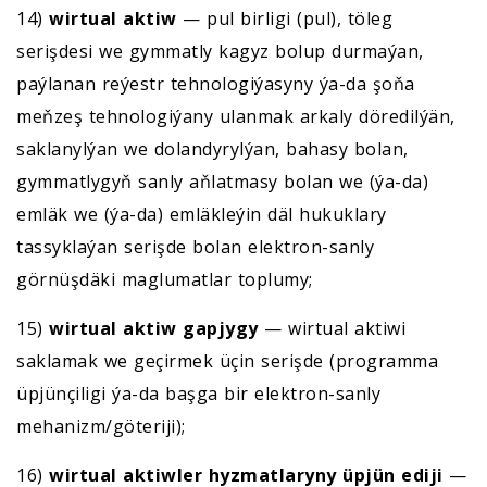
14)
wirtual aktiw
— pul birligi (pul), töleg
serişdesi we gymmatly kagyz bolup durmaýan,
paýlanan reýestr tehnologiýasyny ýa-da şoňa
meňzeş tehnologiýany ulanmak arkaly döredilýän,
saklanylýan we dolandyrylýan, bahasy bolan,
gymmatlygyň sanly aňlatmasy bolan we (ýa-da)
emläk we (ýa-da) emläkleýin däl hukuklary
tassyklaýan serişde bolan elektron-sanly
görnüşdäki maglumatlar toplumy;
15)
wirtual aktiw gapjygy
— wirtual aktiwi
saklamak we geçirmek üçin serişde (programma
üpjünçiligi ýa-da başga bir elektron-sanly
mehanizm/göteriji);
16)
wirtual aktiwler hyzmatlaryny üpjün ediji
—