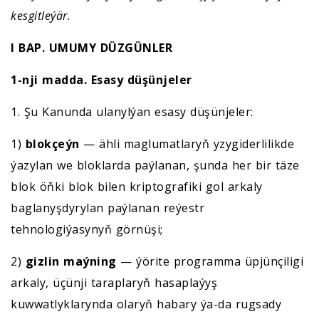
kesgitleýär.
I BAP. UMUMY DÜZGÜNLER
1-nji madda. Esasy düşünjeler
1. Şu Kanunda ulanylýan esasy düşünjeler:
1)
blokçeýn
— ähli maglumatlaryň yzygiderlilikde
ýazylan we bloklarda paýlanan, şunda her bir täze
blok öňki blok bilen kriptografiki gol arkaly
baglanyşdyrylan paýlanan reýestr
tehnologiýasynyň görnüşi;
2)
gizlin maýning
— ýörite programma üpjünçiligi
arkaly, üçünji taraplaryň hasaplaýyş
kuwwatlyklarynda olaryň habary ýa-da rugsady