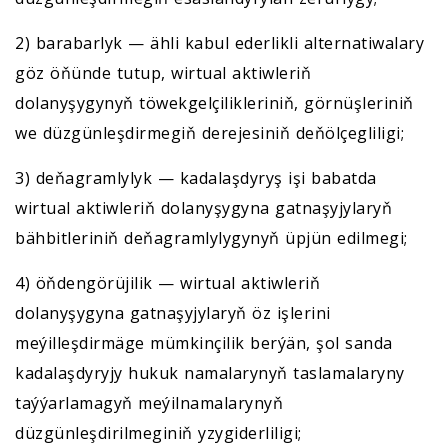
2) barabarlyk — ähli kabul ederlikli alternatiwalary
göz öňünde tutup, wirtual aktiwleriň
dolanyşygynyň töwekgelçilikleriniň, görnüşleriniň
we düzgünleşdirmegiň derejesiniň deňölçegliligi;
3) deňagramlylyk — kadalaşdyryş işi babatda
wirtual aktiwleriň dolanyşygyna gatnaşyjylaryň
bähbitleriniň deňagramlylygynyň üpjün edilmegi;
4) öňdengörüjilik — wirtual aktiwleriň
dolanyşygyna gatnaşyjylaryň öz işlerini
meýilleşdirmäge mümkinçilik berýän, şol sanda
kadalaşdyryjy hukuk namalarynyň taslamalaryny
taýýarlamagyň meýilnamalarynyň
düzgünleşdirilmeginiň yzygiderliligi;