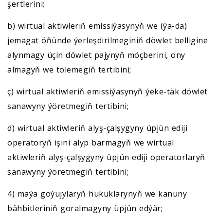
şertlerini;
b) wirtual aktiwleriň emissiýasynyň we (ýa-da)
jemagat öňünde ýerleşdirilmeginiň döwlet belligine
alynmagy üçin döwlet pajynyň möçberini, ony
almagyň we tölemegiň tertibini;
ç) wirtual aktiwleriň emissiýasynyň ýeke-täk döwlet
sanawyny ýöretmegiň tertibini;
d) wirtual aktiwleriň alyş-çalşygyny üpjün ediji
operatoryň işini alyp barmagyň we wirtual
aktiwleriň alyş-çalşygyny üpjün ediji operatorlaryň
sanawyny ýöretmegiň tertibini;
4) maýa goýujylaryň hukuklarynyň we kanuny
bähbitleriniň goralmagyny üpjün edýär;