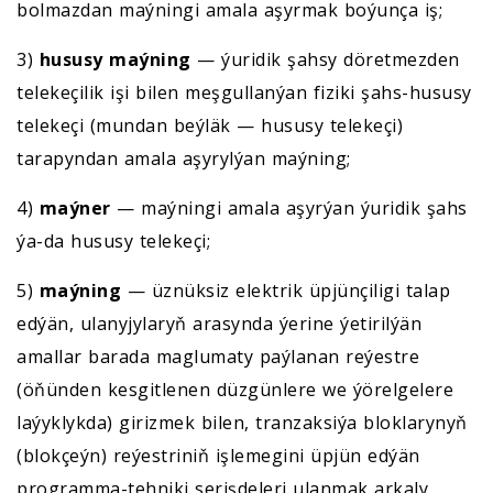
bolmazdan maýningi amala aşyrmak boýunça iş;
3)
hususy maýning
— ýuridik şahsy döretmezden
telekeçilik işi bilen meşgullanýan fiziki şahs-hususy
telekeçi (mundan beýläk — hususy telekeçi)
tarapyndan amala aşyrylýan maýning;
4)
maýner
— maýningi amala aşyrýan ýuridik şahs
ýa-da hususy telekeçi;
5)
maýning
— üznüksiz elektrik üpjünçiligi talap
edýän, ulanyjylaryň arasynda ýerine ýetirilýän
amallar barada maglumaty paýlanan reýestre
(öňünden kesgitlenen düzgünlere we ýörelgelere
laýyklykda) girizmek bilen, tranzaksiýa bloklarynyň
(blokçeýn) reýestriniň işlemegini üpjün edýän
programma-tehniki serişdeleri ulanmak arkaly