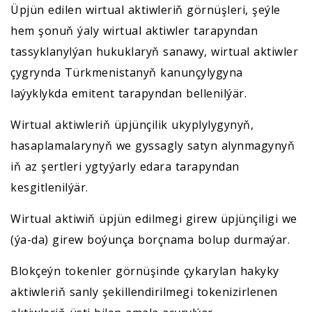
Üpjün edilen wirtual aktiwleriň görnüşleri, şeýle
hem şonuň ýaly wirtual aktiwler tarapyndan
tassyklanylýan hukuklaryň sanawy, wirtual aktiwler
çygrynda Türkmenistanyň kanunçylygyna
laýyklykda emitent tarapyndan bellenilýär.
Wirtual aktiwleriň üpjünçilik ukyplylygynyň,
hasaplamalarynyň we gyssagly satyn alynmagynyň
iň az şertleri ygtyýarly edara tarapyndan
kesgitlenilýär.
Wirtual aktiwiň üpjün edilmegi girew üpjünçiligi we
(ýa-da) girew boýunça borçnama bolup durmaýar.
Blokçeýn tokenler görnüşinde çykarylan hakyky
aktiwleriň sanly şekillendirilmegi tokenizirlenen