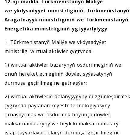
12-nji madda. Türkmenistanyň Maliýe
we
ykdysadyýet ministrliginiň,
Türkmenistanyň
Aragatnaşyk
ministrliginiň we
Türkmenistanyň
Energetika
ministrliginiň ygtyýarlylygy
1. Türkmenistanyň Maliýe we ykdysadyýet
ministrligi wirtual aktiwler çygrynda:
1) wirtual aktiwler bazarynyň ösdürilmeginiň we
onuň hereket etmeginiň döwlet syýasatynyň
durmuşa geçirilmegine gatnaşýar;
2) wirtual aktiwleriň dolanyşygyny düzgünleşdirmek
çygrynda paýlanan reýestr tehnologiýasyny
ornaşdyrmak we ösdürmek boýunça döwlet
maksatnamalaryny we beýleki maksatnamalary
işläp taýýarlaýar, olaryň durmuşa geçirilmegine