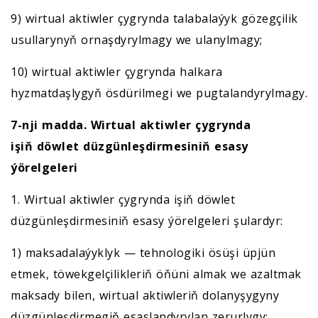
9) wirtual aktiwler çygrynda talabalaýyk gözegçilik
usullarynyň ornaşdyrylmagy we ulanylmagy;
10) wirtual aktiwler çygrynda halkara
hyzmatdaşlygyň ösdürilmegi we pugtalandyrylmagy.
7-nji madda. Wirtual aktiwler çygrynda
işiň
döwlet düzgünleşdirmesiniň
esasy
ýörelgeleri
1. Wirtual aktiwler çygrynda işiň döwlet
düzgünleşdirmesiniň esasy ýörelgeleri şulardyr:
1) maksadalaýyklyk — tehnologiki ösüşi üpjün
etmek, töwekgelçilikleriň öňüni almak we azaltmak
maksady bilen, wirtual aktiwleriň dolanyşygyny
düzgünleşdirmegiň esaslandyrylan zerurlygy;