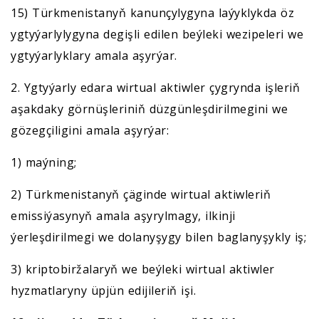
15) Türkmenistanyň kanunçylygyna laýyklykda öz
ygtyýarlylygyna degişli edilen beýleki wezipeleri we
ygtyýarlyklary amala aşyrýar.
2. Ygtyýarly edara wirtual aktiwler çygrynda işleriň
aşakdaky görnüşleriniň düzgünleşdirilmegini we
gözegçiligini amala aşyrýar:
1) maýning;
2) Türkmenistanyň çäginde wirtual aktiwleriň
emissiýasynyň amala aşyrylmagy, ilkinji
ýerleşdirilmegi we dolanyşygy bilen baglanyşykly iş;
3) kriptobiržalaryň we beýleki wirtual aktiwler
hyzmatlaryny üpjün edijileriň işi.