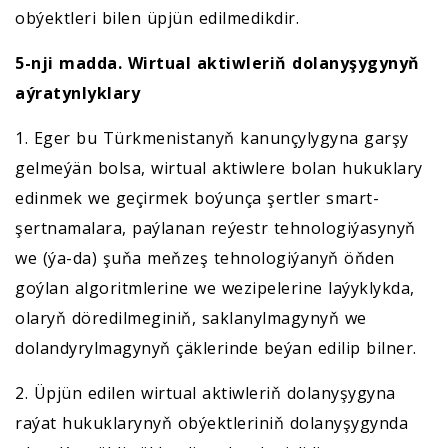
obýektleri bilen üpjün edilmedikdir.
5-nji madda. Wirtual aktiwleriň
dolanyşygynyň
aýratynlyklary
1. Eger bu Türkmenistanyň kanunçylygyna garşy
gelmeýän bolsa, wirtual aktiwlere bolan hukuklary
edinmek we geçirmek boýunça şertler smart-
şertnamalara, paýlanan reýestr tehnologiýasynyň
we (ýa-da) şuňa meňzeş tehnologiýanyň öňden
goýlan algoritmlerine we wezipelerine laýyklykda,
olaryň döredilmeginiň, saklanylmagynyň we
dolandyrylmagynyň çäklerinde beýan edilip bilner.
2. Üpjün edilen wirtual aktiwleriň dolanyşygyna
raýat hukuklarynyň obýektleriniň dolanyşygynda