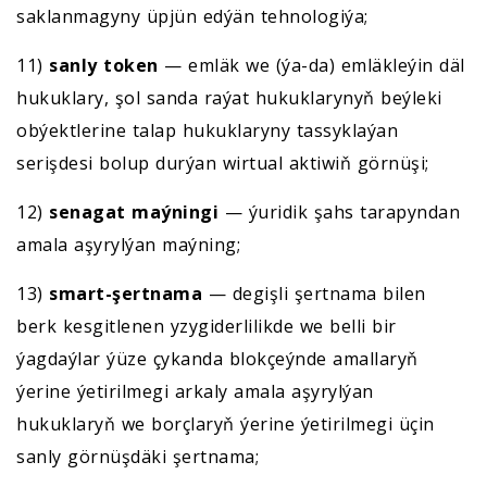
saklanmagyny üpjün edýän tehnologiýa;
11)
sanly token
— emläk we (ýa-da) emläkleýin däl
hukuklary, şol sanda raýat hukuklarynyň beýleki
obýektlerine talap hukuklaryny tassyklaýan
serişdesi bolup durýan wirtual aktiwiň görnüşi;
12)
senagat maýningi
— ýuridik şahs tarapyndan
amala aşyrylýan maýning;
13)
smart-şertnama
— degişli şertnama bilen
berk kesgitlenen yzygiderlilikde we belli bir
ýagdaýlar ýüze çykanda blokçeýnde amallaryň
ýerine ýetirilmegi arkaly amala aşyrylýan
hukuklaryň we borçlaryň ýerine ýetirilmegi üçin
sanly görnüşdäki şertnama;