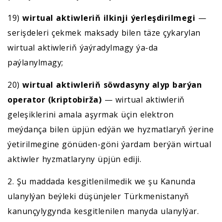
19)
wirtual aktiwleriň ilkinji ýerleşdirilmegi
—
serişdeleri çekmek maksady bilen täze çykarylan
wirtual aktiwleriň ýaýradylmagy ýa-da
paýlanylmagy;
20)
wirtual aktiwleriň söwdasyny alyp barýan
operator (kriptobirža)
— wirtual aktiwleriň
geleşiklerini amala aşyrmak üçin elektron
meýdança bilen üpjün edýän we hyzmatlaryň ýerine
ýetirilmegine gönüden-göni ýardam berýän wirtual
aktiwler hyzmatlaryny üpjün ediji.
2. Şu maddada kesgitlenilmedik we şu Kanunda
ulanylýan beýleki düşünjeler Türkmenistanyň
kanunçylygynda kesgitlenilen manyda ulanylýar.