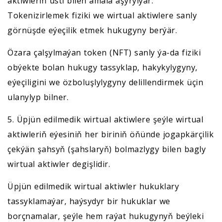
aktiwleriň üsti bilen amala aşyrylýar.
Tokenizirlemek fiziki we wirtual aktiwlere sanly
görnüşde eýeçilik etmek hukugyny berýär.
Özara çalşylmaýan token (NFT) sanly ýa-da fiziki
obýekte bolan hukugy tassyklap, hakykylygyny,
eýeçiligini we özboluşlylygyny delillendirmek üçin
ulanylyp bilner.
5. Üpjün edilmedik wirtual aktiwlere şeýle wirtual
aktiwleriň eýesiniň her biriniň öňünde jogapkärçilik
çekýän şahsyň (şahslaryň) bolmazlygy bilen bagly
wirtual aktiwler degişlidir.
Üpjün edilmedik wirtual aktiwler hukuklary
tassyklamaýar, haýsydyr bir hukuklar we
borçnamalar, şeýle hem raýat hukugynyň beýleki