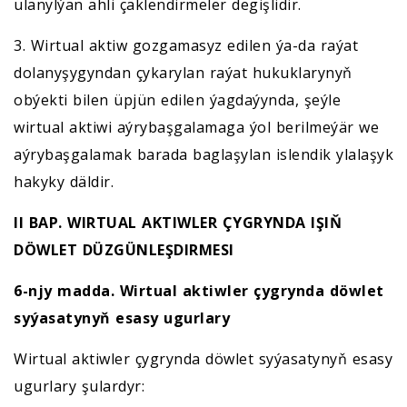
ulanylýan ähli çäklendirmeler degişlidir.
3. Wirtual aktiw gozgamasyz edilen ýa-da raýat
dolanyşygyndan çykarylan raýat hukuklarynyň
obýekti bilen üpjün edilen ýagdaýynda, şeýle
wirtual aktiwi aýrybaşgalamaga ýol berilmeýär we
aýrybaşgalamak barada baglaşylan islendik ylalaşyk
hakyky däldir.
II BAP. WIRTUAL AKTIWLER ÇYGRYNDA IŞIŇ
DÖWLET DÜZGÜNLEŞDIRMESI
6-njy madda. Wirtual aktiwler çygrynda
döwlet
syýasatynyň
esasy ugurlary
Wirtual aktiwler çygrynda döwlet syýasatynyň esasy
ugurlary şulardyr: