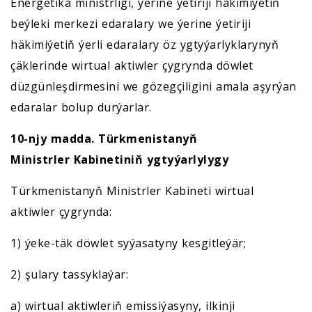
Energetika ministrligi, ýerine ýetiriji häkimiýetiň
beýleki merkezi edaralary we ýerine ýetiriji
häkimiýetiň ýerli edaralary öz ygtyýarlyklarynyň
çäklerinde wirtual aktiwler çygrynda döwlet
düzgünleşdirmesini we gözegçiligini amala aşyrýan
edaralar bolup durýarlar.
10-njy madda. Türkmenistanyň
Ministrler
Kabinetiniň ygtyýarlylygy
Türkmenistanyň Ministrler Kabineti wirtual
aktiwler çygrynda:
1) ýeke-täk döwlet syýasatyny kesgitleýär;
2) şulary tassyklaýar:
a) wirtual aktiwleriň emissiýasyny, ilkinji