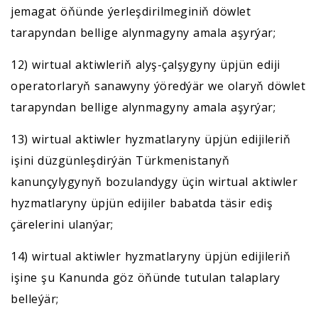
jemagat öňünde ýerleşdirilmeginiň döwlet
tarapyndan bellige alynmagyny amala aşyrýar;
12) wirtual aktiwleriň alyş-çalşygyny üpjün ediji
operatorlaryň sanawyny ýöredýär we olaryň döwlet
tarapyndan bellige alynmagyny amala aşyrýar;
13) wirtual aktiwler hyzmatlaryny üpjün edijileriň
işini düzgünleşdirýän Türkmenistanyň
kanunçylygynyň bozulandygy üçin wirtual aktiwler
hyzmatlaryny üpjün edijiler babatda täsir ediş
çärelerini ulanýar;
14) wirtual aktiwler hyzmatlaryny üpjün edijileriň
işine şu Kanunda göz öňünde tutulan talaplary
belleýär;