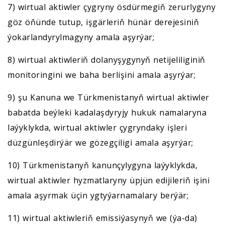
7) wirtual aktiwler çygryny ösdürmegiň zerurlygyny
göz öňünde tutup, işgärleriň hünär derejesiniň
ýokarlandyrylmagyny amala aşyrýar;
8) wirtual aktiwleriň dolanyşygynyň netijeliliginiň
monitoringini we baha berlişini amala aşyrýar;
9) şu Kanuna we Türkmenistanyň wirtual aktiwler
babatda beýleki kadalaşdyryjy hukuk namalaryna
laýyklykda, wirtual aktiwler çygryndaky işleri
düzgünleşdirýär we gözegçiligi amala aşyrýar;
10) Türkmenistanyň kanunçylygyna laýyklykda,
wirtual aktiwler hyzmatlaryny üpjün edijileriň işini
amala aşyrmak üçin ygtyýarnamalary berýär;
11) wirtual aktiwleriň emissiýasynyň we (ýa-da)