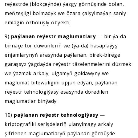
reýestrde (blokçeýnde) ýazgy görnüşinde bolan,
meňzeşligi bolmadyk we özara çalşylmaýan sanly
emlägiň özboluşly obýekti;
9)
paýlanan reýestr maglumatlary
— bir ýa-da
birnäçe tor düwünleriň we (ýa-da) hasaplaýyş
enjamlarynyň arasynda paýlanan, birek-birege
garaşsyz ýagdaýda reýestr täzelenmelerini düzmek
we ýazmak arkaly, ulgamyň goldawyny we
maglumat bitewüligini üpjün edýän, paýlanan
reýestr tehnologiýasy esasynda döredilen
maglumatlar binýady;
10)
paýlanan reýestr tehnologiýasy
—
kriptografiki serişdeleriň ulanylmagy arkaly
şifrlenen maglumatlaryň paýlanan görnüşde