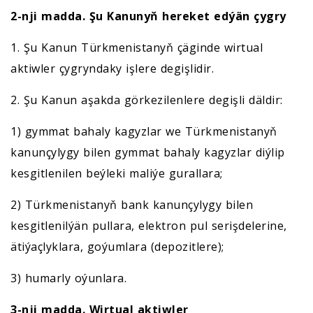
2-nji madda. Şu Kanunyň hereket
edýän çygry
1. Şu Kanun Türkmenistanyň çäginde wirtual
aktiwler çygryndaky işlere degişlidir.
2. Şu Kanun aşakda görkezilenlere degişli däldir:
1) gymmat bahaly kagyzlar we Türkmenistanyň
kanunçylygy bilen gymmat bahaly kagyzlar diýlip
kesgitlenilen beýleki maliýe gurallara;
2) Türkmenistanyň bank kanunçylygy bilen
kesgitlenilýän pullara, elektron pul serişdelerine,
ätiýaçlyklara, goýumlara (depozitlere);
3) humarly oýunlara.
3-nji madda. Wirtual aktiwler