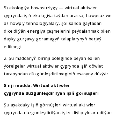
5) ekologiýa howpsuzlygy — wirtual aktiwler
çygrynda işiň ekologiýa taýdan arassa, howpsuz we
az howply tehnologiýalary, şol sanda gaýtadan
dikeldilýän energiýa çeşmelerini peýdalanmak bilen
daşky gurşawy goramagyň talaplarynyň berjaý
edilmegi.
2. Şu maddanyň birinji böleginde beýan edilen
ýörelgeler wirtual aktiwler çygrynda işiň döwlet
tarapyndan düzgünleşdirilmeginiň esasyny düzýär.
8-nji madda. Wirtual aktiwler
çygrynda
düzgünleşdirilýän işiň
görnüşleri
Şu aşakdaky işiň görnüşleri wirtual aktiwler
çygrynda düzgünleşdirilýän işler diýlip ykrar edilýär: