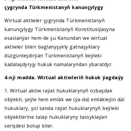
çygrynda
Türkmenistanyň kanunçylygy
Wirtual aktiwler çygrynda Türkmenistanyň
kanunçylygy Türkmenistanyň Konstitusiýasyna
esaslanýar hem-de şu Kanundan we wirtual
aktiwler bilen baglanyşykly gatnaşyklary
düzgünleşdirýän Türkmenistanyň beýleki
kadalaşdyryjy hukuk namalaryndan ybaratdyr.
4-nji madda. Wirtual aktiwleriň
hukuk ýagdaýy
1. Wirtual aktiw raýat hukuklarynyň özbaşdak
obýekti, şeýle hem emläk we (ýa-da) emläkleýin däl
hukuklary, şol sanda raýat hukuklarynyň beýleki
obýektlerine talap hukuklaryny tassyklaýan
serişdesi bolup biler.