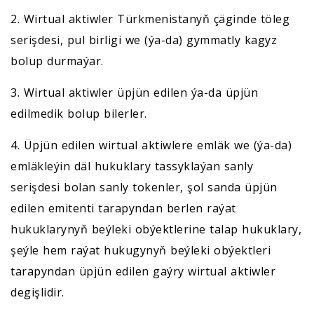
2. Wirtual aktiwler Türkmenistanyň çäginde töleg
serişdesi, pul birligi we (ýa-da) gymmatly kagyz
bolup durmaýar.
3. Wirtual aktiwler üpjün edilen ýa-da üpjün
edilmedik bolup bilerler.
4. Üpjün edilen wirtual aktiwlere emläk we (ýa-da)
emläkleýin däl hukuklary tassyklaýan sanly
serişdesi bolan sanly tokenler, şol sanda üpjün
edilen emitenti tarapyndan berlen raýat
hukuklarynyň beýleki obýektlerine talap hukuklary,
şeýle hem raýat hukugynyň beýleki obýektleri
tarapyndan üpjün edilen gaýry wirtual aktiwler
degişlidir.