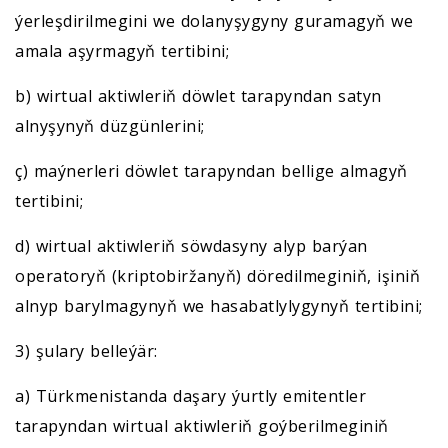
ýerleşdirilmegini we dolanyşygyny guramagyň we
amala aşyrmagyň tertibini;
b) wirtual aktiwleriň döwlet tarapyndan satyn
alnyşynyň düzgünlerini;
ç) maýnerleri döwlet tarapyndan bellige almagyň
tertibini;
d) wirtual aktiwleriň söwdasyny alyp barýan
operatoryň (kriptobiržanyň) döredilmeginiň, işiniň
alnyp barylmagynyň we hasabatlylygynyň tertibini;
3) şulary belleýär:
a) Türkmenistanda daşary ýurtly emitentler
tarapyndan wirtual aktiwleriň goýberilmeginiň