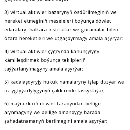
3) wirtual aktiwler bazarynyň ösdürilmeginiň we
hereket etmeginiň meseleleri boýunça döwlet
edaralary, halkara institutlar we guramalar bilen
özara hereketleri we utgaşdyrmagy amala aşyrýar;
4) wirtual aktiwler çygrynda kanunçylygy
kämilleşdirmek boýunça teklipleriň
taýýarlanylmagyny amala aşyrýar;
5) kadalaşdyryjy hukuk namalaryny işläp düzýär we
öz ygtyýarlylygynyň çäklerinde tassyklaýar;
6) maýnerleriň döwlet tarapyndan bellige
alynmagyny we bellige alnandygy barada
şahadatnamanyň berilmegini amala aşyrýar;