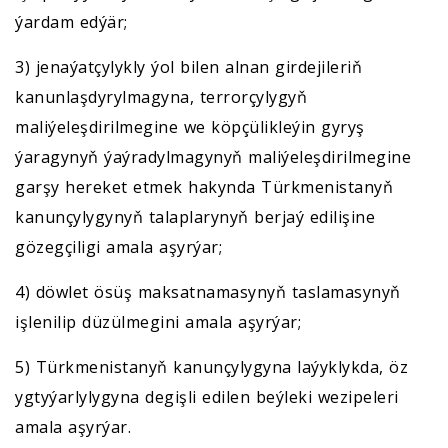
ýardam edýär;
3) jenaýatçylykly ýol bilen alnan girdejileriň
kanunlaşdyrylmagyna, terrorçylygyň
maliýeleşdirilmegine we köpçülikleýin gyryş
ýaragynyň ýaýradylmagynyň maliýeleşdirilmegine
garşy hereket etmek hakynda Türkmenistanyň
kanunçylygynyň talaplarynyň berjaý edilişine
gözegçiligi amala aşyrýar;
4) döwlet ösüş maksatnamasynyň taslamasynyň
işlenilip düzülmegini amala aşyrýar;
5) Türkmenistanyň kanunçylygyna laýyklykda, öz
ygtyýarlylygyna degişli edilen beýleki wezipeleri
amala aşyrýar.