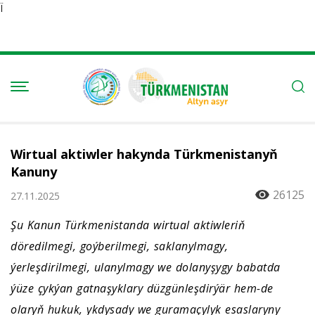
Ï
Wirtual aktiwler hakynda Türkmenistanyň
Kanuny
26125
27.11.2025
Şu Kanun Türkmenistanda wirtual aktiwleriň
döredilmegi, goýberilmegi, saklanylmagy,
ýerleşdirilmegi, ulanylmagy we dolanyşygy babatda
ýüze çykýan gatnaşyklary düzgünleşdirýär hem-de
olaryň hukuk, ykdysady we guramaçylyk esaslaryny