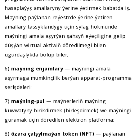
hasaplaýyş amallaryny ýerine ýetirmek babatda iş.
Maýning paýlanan reýestrde ýerine ýetiren
amallary tassyklandygy üçin sylag hökmünde
maýningi amala aşyrýan şahsyň eýeçiligine gelip
düşýän wirtual aktiwiň döredilmegi bilen
ugurdaşlykda bolup biler;
6)
maýning enjamlary
— maýningi amala
aşyrmaga mümkinçilik berýän apparat-programma
serişdeleri;
7)
maýning-pul
— maýnerleriň maýning
kuwwatyny birikdirmek (birleşdirmek) we maýningi
guramak üçin döredilen elektron platforma;
8)
özara çalşylmaýan token (NFT)
— paýlanan