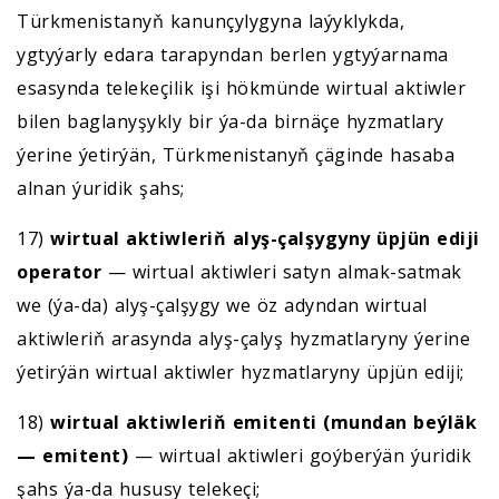
Türkmenistanyň kanunçylygyna laýyklykda,
ygtyýarly edara tarapyndan berlen ygtyýarnama
esasynda telekeçilik işi hökmünde wirtual aktiwler
bilen baglanyşykly bir ýa-da birnäçe hyzmatlary
ýerine ýetirýän, Türkmenistanyň çäginde hasaba
alnan ýuridik şahs;
17)
wirtual aktiwleriň alyş-çalşygyny üpjün ediji
operator
— wirtual aktiwleri satyn almak-satmak
we (ýa-da) alyş-çalşygy we öz adyndan wirtual
aktiwleriň arasynda alyş-çalyş hyzmatlaryny ýerine
ýetirýän wirtual aktiwler hyzmatlaryny üpjün ediji;
18)
wirtual aktiwleriň emitenti (mundan beýläk
— emitent)
— wirtual aktiwleri goýberýän ýuridik
şahs ýa-da hususy telekeçi;