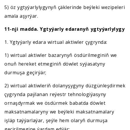
5) öz ygtyýarlylygynyň çäklerinde beýleki wezipeleri
amala aşyrýar.
11-nji madda. Ygtyýarly edaranyň
ygtyýarlylygy
1. Ygtyýarly edara wirtual aktiwler çygrynda:
1) wirtual aktiwler bazarynyň ösdürilmeginiň we
onuň hereket etmeginiň döwlet syýasatyny
durmuşa geçirýär;
2) wirtual aktiwleriň dolanyşygyny düzgünleşdirmek
çygrynda paýlanan reýestr tehnologiýasyny
ornaşdyrmak we ösdürmek babatda döwlet
maksatnamalaryny we beýleki maksatnamalary
işläp taýýarlaýar, şeýle hem olaryň durmuşa
geçirilmegine ýardam edýär;