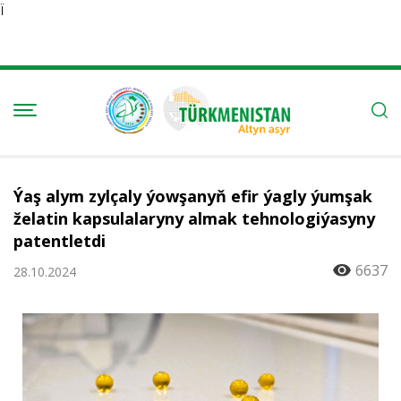
Ï
Ýaş alym zylçaly ýowşanyň efir ýagly ýumşak
želatin kapsulalaryny almak tehnologiýasyny
patentletdi
6637
28.10.2024