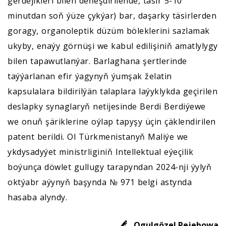
gerdejikleri bilen deňeşdirilende, täsir 5-10
minutdan soň ýüze çykýar) bar, daşarky täsirlerden
goragy, organoleptik düzüm böleklerini sazlamak
ukyby, enaýy görnüşi we kabul edilişiniň amatlylygy
bilen tapawutlanýar. Barlaghana şertlerinde
taýýarlanan efir ýagynyň ýumşak želatin
kapsulalara bildirilýän talaplara laýyklykda geçirilen
deslapky synaglaryň netijesinde Berdi Berdiýewe
we onuň şäriklerine oýlap tapyşy üçin çäklendirilen
patent berildi. Ol Türkmenistanyň Maliýe we
ykdysadyýet ministrliginiň Intellektual eýeçilik
boýunça döwlet gullugy tarapyndan 2024-nji ýylyň
oktýabr aýynyň başynda № 971 belgi astynda
hasaba alyndy.
Ogulgözel Rejebowa