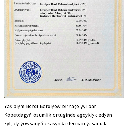
Ýaş alym Berdi Berdiýew birnäçe ýyl bäri
Köpetdagyň ösümlik örtüginde agdyklyk edýän
zylçaly ýowşanyň esasynda derman ýasamak