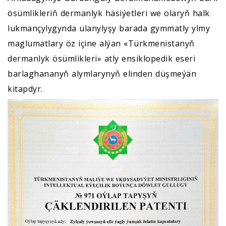
ösümlikleriň dermanlyk häsiýetleri we olaryň halk
lukmançylygynda ulanylyşy barada gymmatly ylmy
maglumatlary öz içine alýan «Türkmenistanyň
dermanlyk ösümlikleri» atly ensiklopedik eseri
barlaghananyň alymlarynyň elinden düşmeýän
kitapdyr.