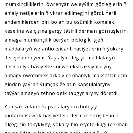
mümkinçiliklerini öwrenýär we eýýäm gözlegleriniň
amaly netijeleriniň ykrar edilmegini gördi. Ýerli
endemiklerden biri bolan bu ösümlik kömelek
keseline we çişmä garşy täsirli derman görnüşlerini
almaga mümkinçilik berýän biologik işjeň
maddalaryň we antioksidant häsiýetleriniň ýokary
derejesine eýedir. Ýaş alym degişli maddalaryň
dermanlyk häsiýetlerini we ekstraksiýalaryny
almagy öwrenmek arkaly dermanlyk maksatlar üçin
giňden ýaýran ýumşak želatin kapsulalaryny
taýýarlamagyň tehnologik tapgyrlaryny döretdi.
Ýumşak želatin kapsulalaryň özboluşly
biofarmasewtik häsiýetleri: derman serişdesiniň
ölçeginiň takyklygy, ýokary bio-elýeterliligi (derman