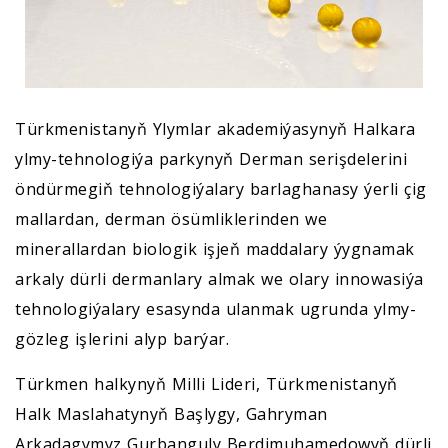
Türkmenistanyň Ylymlar akademiýasynyň Halkara
ylmy-tehnologiýa parkynyň Derman serişdelerini
öndürmegiň tehnologiýalary barlaghanasy ýerli çig
mallardan, derman ösümliklerinden we
minerallardan biologik işjeň maddalary ýygnamak
arkaly dürli dermanlary almak we olary innowasiýa
tehnologiýalary esasynda ulanmak ugrunda ylmy-
gözleg işlerini alyp barýar.
Türkmen halkynyň Milli Lideri, Türkmenistanyň
Halk Maslahatynyň Başlygy, Gahryman
Arkadagymyz Gurbanguly Berdimuhamedowyň dürli