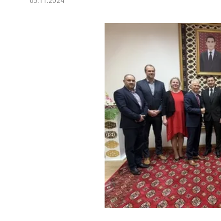
05.11.2024
Ykdysadyýet
Jemgyýet
Medeniýet
Ylym
Sport