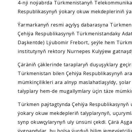
4-nji noýabrda Türkmenistanyň Telekommunikasi
Respublikasynyň ýokary okuw mekdepleriniň ýar
Ýarmarkanyň resmi açylyş dabarasyna Türkmenis
Çehiýa Respublikasynyň Türkmenistandaky Adatda
Daşkentde) Lýubomir Frebort, şeýle hem Türkm
institutynyň rektory Nurnepes Kulyýew gatnaşdy
Çäräniň çäklerinde taraplaryň duşuşyklary geçir
Türkmenistan bilen Çehiýa Respublikasynyň ara
mümkinçilikleri ara alnyp maslahatlaşyldy, şola
talyplary hem-de mugallymlary üçin täze mümkin
Türkmen paýtagtynda Çehiýa Respublikasynyň un
ýokary okuw mekdepleriň talyplarynyň, uçuryml
synp okuwçylarynyň uly ünsüni çekdi. Çärä Aşga
ýygnandylar, bu bolsa ýurduň bilim jemgyýetçili