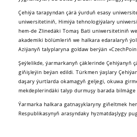
Çehiýa tarapyndan çärä ýurduň esasy uniwersite
uniwersitetiniň, Himiýa tehnologiýalary uniwers
hem-de Zlinedäki Tomaş Bati uniwersitetiniň we
akademiki bölümleriň we halkara edaralaryň ýo
Aziýanyň talyplaryna goldaw berýän «CzechPoint.
Şeýlelikde, ýarmarkanyň çäklerinde Çehiýanyň ç
giňişleýin beýan edildi. Türkmen ýaşlary Çehiý
daşary ýurtlarda okamagyň geljegi, okuwa gir
mekdeplerindäki talyp durmuşy barada bilmäge a
Ýarmarka halkara gatnaşyklaryny giňeltmek he
Respublikasynyň arasyndaky hyzmatdaşlygy pu