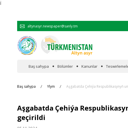
Ï
altynasyr.newspaper@sanly.tm
Baş sahypa
Bölümler
Kanunlar
Teswirlemel
Wakalaryň jümmişinde
Baş sahypa
Ylym
Aşgabatda Çehiýa Respublikasynyň uniw
Resmi
Aşgabatda Çehiýa Respublikasy
Hyzmatdaşlyk
geçirildi