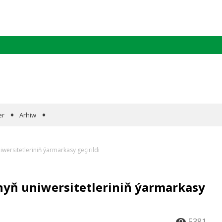
er
Arhiw
ersitetleriniň ýarmarkasy geçirildi
nyň uniwersitetleriniň ýarmarkasy
5381