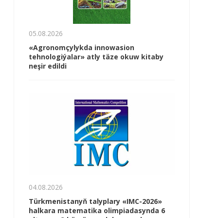
05.08.2026
«Agronomçylykda innowasion
tehnologiýalar» atly täze okuw kitaby
neşir edildi
04.08.2026
Türkmenistanyň talyplary «IMC-2026»
halkara matematika olimpiadasynda 6