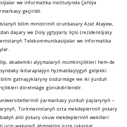
ýalar we informatika institutynda Çehiýa
markasy geçirildi.
tanyň bilim ministriniň orunbasary Azat Ataýew,
n daşary we Doly ygtyýarly ilçisi (rezidensiýasy
enistanyň Telekommunikasiýalar we informatika
lar.
ilip, akademiki alyşmalaryň mümkinçilikleri hem-de
syndaky ikitaraplaýyn hyzmatdaşlygyň geljekki
r bilim gatnaşyklaryny ösdürmäge we iki ýurduň
çilikleri döretmäge gönükdirilendir.
iwersitetleriniň ýarmarkasy ýurduň ýaşlarynyň –
arynyň, Türkmenistanyň orta mekdepleriniň ýokary
badyň ähli ýokary okuw mekdepleriniň wekilleri
gi üçin wakanyň ähmiýetini ýüze çykarýar.