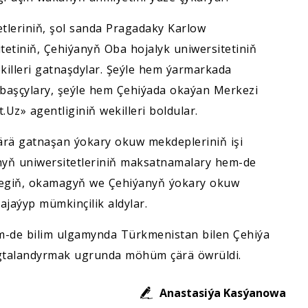
tleriniň, şol sanda Pragadaky Karlow
itetiniň, Çehiýanyň Oba hojalyk uniwersitetiniň
killeri gatnaşdylar. Şeýle hem ýarmarkada
lbaşçylary, şeýle hem Çehiýada okaýan Merkezi
Uz» agentliginiň wekilleri boldular.
ärä gatnaşan ýokary okuw mekdepleriniň işi
anyň uniwersitetleriniň maksatnamalary hem-de
megiň, okamagyň we Çehiýanyň ýokary okuw
jaýyp mümkinçilik aldylar.
m-de bilim ulgamynda Türkmenistan bilen Çehiýa
gtalandyrmak ugrunda möhüm çärä öwrüldi.
Anastasiýa Kasýanowa