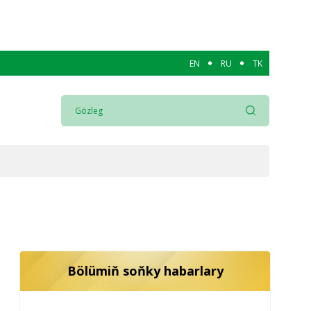
EN
RU
TK
Bölümiň soňky habarlary