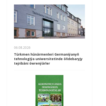
06.08.2026
Türkmen hünärmenleri Germaniýanyň
tehnologiýa uniwersitetinde öňdebaryjy
tejribäni öwrenýärler