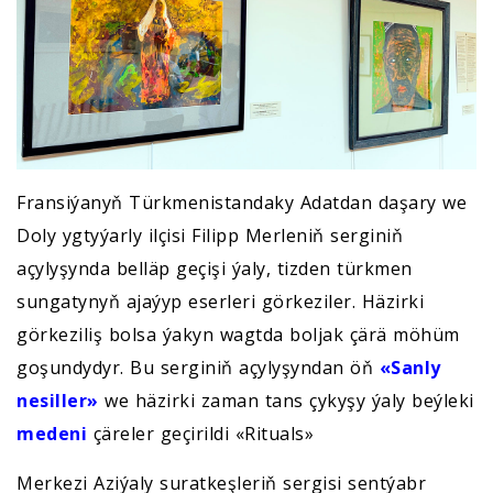
Fransiýanyň Türkmenistandaky Adatdan daşary we
Doly ygtyýarly ilçisi Filipp Merleniň serginiň
açylyşynda belläp geçişi ýaly, tizden türkmen
sungatynyň ajaýyp eserleri görkeziler. Häzirki
görkeziliş bolsa ýakyn wagtda boljak çärä möhüm
goşundydyr. Bu serginiň açylyşyndan öň
«Sanly
nesiller»
we häzirki zaman tans çykyşy ýaly beýleki
medeni
çäreler geçirildi «Rituals»
Merkezi Aziýaly suratkeşleriň sergisi sentýabr