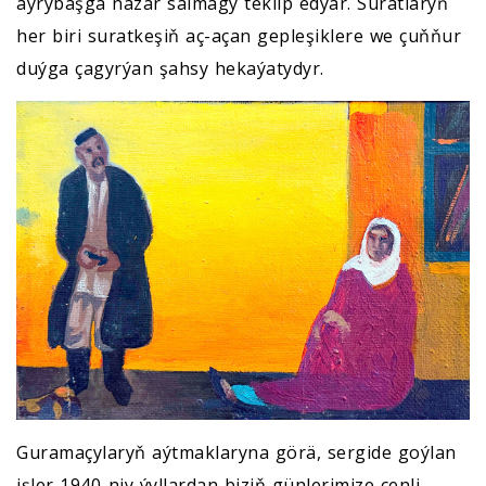
aýrybaşga nazar salmagy teklip edýär. Suratlaryň
her biri suratkeşiň aç-açan gepleşiklere we çuňňur
duýga çagyrýan şahsy hekaýatydyr.
Guramaçylaryň aýtmaklaryna görä, sergide goýlan
işler 1940-njy ýyllardan biziň günlerimize çenli