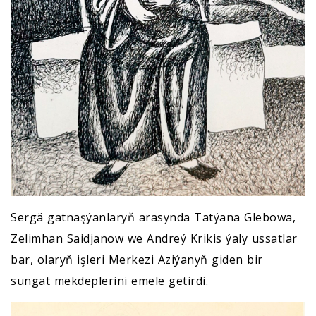
Sergä gatnaşýanlaryň arasynda Tatýana Glebowa,
Zelimhan Saidjanow we Andreý Krikis ýaly ussatlar
bar, olaryň işleri Merkezi Aziýanyň giden bir
sungat mekdeplerini emele getirdi.