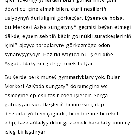
döwri öz içine almak bilen, dürli nesilleriň
uslybynyň dürlüligini görkezýär. Eýsem-de bolsa,
bu Merkezi Aziýa sungatynyň geçmişi beýan etmegi
däl-de, eýsem sebitiň käbir görnükli suratkeşleriniň
işiniň ajaýyp taraplaryny görkezmäge eden
synanyşygydyr. Häzirki wagtda bu işleri diňe
Aşgabatdaky sergide görmek bolýar.
Bu ýerde berk muzeý gymmatlyklary ýok. Bular
Merkezi Aziýada sungatyň döremegine we
ösmegine ep-esli täsir eden işlerdir. Sergä
gatnaşýan suratkeşleriň hemmesini, däp-
dessurlaryň hem çäginde, hem tersine hereket
edip, täze aňladyş dilini gözlemek baradaky umumy
isleg birleşdirýär.