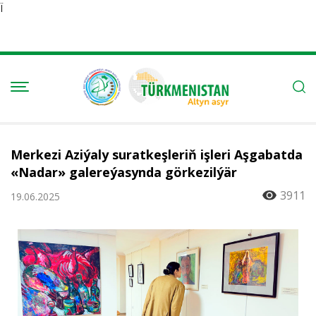
Ï
Merkezi Aziýaly suratkeşleriň işleri Aşgabatda
«Nadar» galereýasynda görkezilýär
3911
19.06.2025