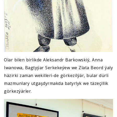
Olar bilen birlikde Aleksandr Barkowskiý, Anna
Iwanowa, Bagtyýar Serkekeýew we Zlata Beord ýaly
häzirki zaman wekilleri-de görkezilýär, bular dürli
mazmunlary utgaşdyrmakda batyrlyk we täzeçillik
görkezýärler.