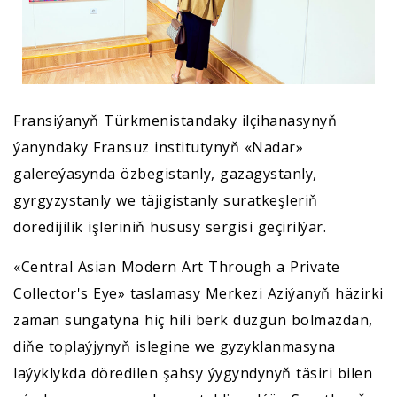
Fransiýanyň Türkmenistandaky ilçihanasynyň
ýanyndaky Fransuz institutynyň «Nadar»
galereýasynda özbegistanly, gazagystanly,
gyrgyzystanly we täjigistanly suratkeşleriň
döredijilik işleriniň hususy sergisi geçirilýär.
«Central Asian Modern Art Through a Private
Collector's Eye» taslamasy Merkezi Aziýanyň häzirki
zaman sungatyna hiç hili berk düzgün bolmazdan,
diňe toplaýjynyň islegine we gyzyklanmasyna
laýyklykda döredilen şahsy ýygyndynyň täsiri bilen