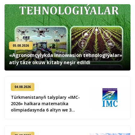
05.08.2026
«Agronomçylykda innowasion tehnologiýalar»
atly täze okuw kitaby neşir edildi
04.08.2026
Türkmenistanyň talyplary «IMC-
2026» halkara matematika
olimpiadasynda 6 altyn we 3
kümüş medal gazandy