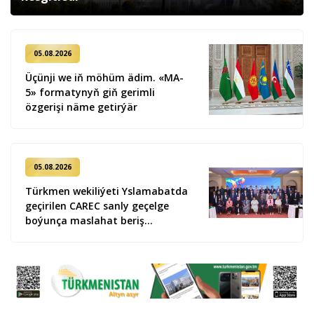
05.08.2026
Üçünji we iň möhüm ädim. «MA-
5» formatynyň giň gerimli
özgerişi näme getirýär
05.08.2026
Türkmen wekiliýeti Yslamabatda
geçirilen CAREC sanly geçelge
boýunça maslahat beriş
duşuşygyna gatnaşdy