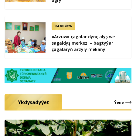
ug­ry
04.08.2026
«Arzuw» çagalar dynç alyş we
sagaldyş merkezi – bagtyýar
çagalaryň arzyly mekany
Ykdysadyýet
Ýene