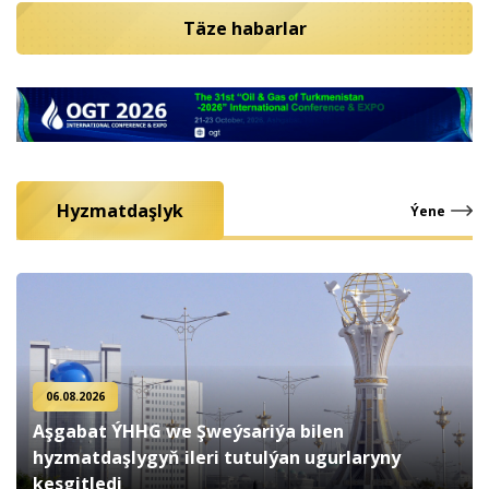
Täze habarlar
Hyzmatdaşlyk
Ýene
06.08.2026
Aşgabat ÝHHG we Şweýsariýa bilen
hyzmatdaşlygyň ileri tutulýan ugurlaryny
kesgitledi