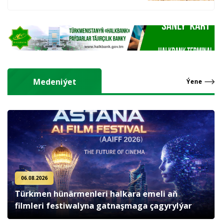
hasyl alýarlar
Medeniýet
Ýene
06.08.2026
Türkmen hünärmenleri halkara emeli aň
filmleri festiwalyna gatnaşmaga çagyrylýar