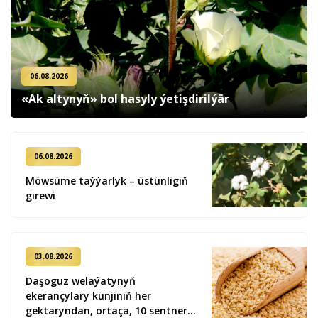
06.08.2026
«Ak altynyň» bol hasyly ýetişdirilýär
06.08.2026
Möwsüme taýýarlyk – üstünligiň
girewi
03.08.2026
Daşoguz welaýatynyň
ekerançylary künjiniň her
gektaryndan, ortaça, 10 sentner