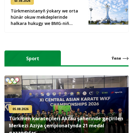
03.08.2026
Türkmenistanyň ýokary we orta
hünär okuw mekdeplerinde
halkara hukugy we BMG-niň
Tertipnamasy boýunça ýörite
okuw sapaklary giriziler
Sport
Ýene
05.08.2026
Türkmen karateçileri Aktau şäherinde geçirilen
Merkezi Aziýa çempionatynda 21 medal
gazandylar