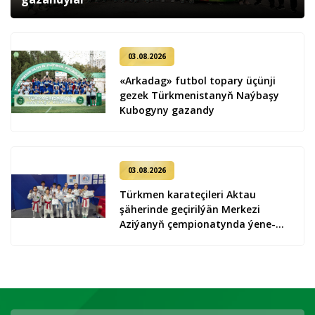
03.08.2026
«Arkadag» futbol topary üçünji
gezek Türkmenistanyň Naýbaşy
Kubogyny gazandy
03.08.2026
Türkmen karateçileri Aktau
şäherinde geçirilýän Merkezi
Aziýanyň çempionatynda ýene-de
9 medal gazandylar