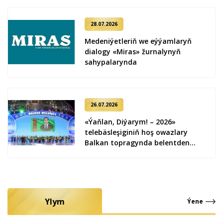
28.07.2026
Medeniýetleriň we eýýamlaryň
dialogy «Miras» žurnalynyň
sahypalarynda
26.07.2026
«Ýaňlan, Diýarym! – 2026»
telebäsleşiginiň hoş owazlary
Balkan topragynda belentden
ýaňlandy
Ylym
Ýene