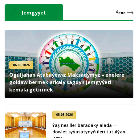
Jemgyýet
Ýene
06.08.2026
Oguljahan Atabaýewa: Maksadymyz – enelere
goldaw bermek arkaly sagdyn jemgyýeti
kemala getirmek
05.08.2026
Ýaş ne­sil­ler ba­ra­da­ky ala­da —
döw­let sy­ýa­sa­ty­nyň ile­ri tu­tul­ýan