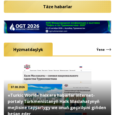
Täze habarlar
Hyzmatdaşlyk
Ýene
07.08.2026
«Turkic World» halkara habarlar internet-
portaly Türkmenistanyň Halk Maslahatynyň
mejlisine taýýarlygy we onuň geçirilşini giňden
beýan eder