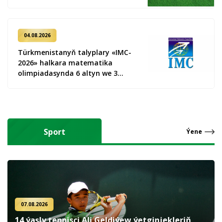
04.08.2026
Türkmenistanyň talyplary «IMC-
2026» halkara matematika
olimpiadasynda 6 altyn we 3
kümüş medal gazandy
Sport
Ýene
07.08.2026
14 ýaşly tennisçi Ali Geldiýew ýetginjekleriň