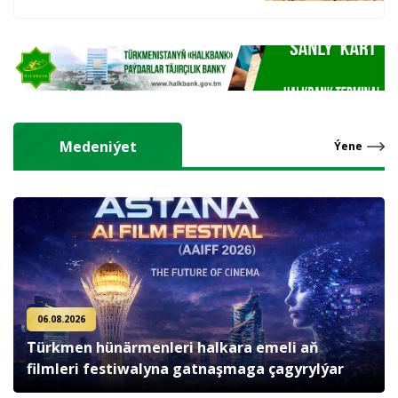
hasyl alýarlar
Medeniýet
Ýene
06.08.2026
Türkmen hünärmenleri halkara emeli aň
filmleri festiwalyna gatnaşmaga çagyrylýar