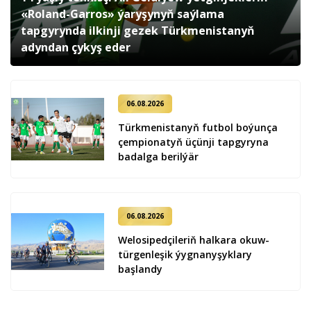
«Roland-Garros» ýaryşynyň saýlama
tapgyrynda ilkinji gezek Türkmenistanyň
adyndan çykyş eder
06.08.2026
Türkmenistanyň futbol boýunça
çempionatyň üçünji tapgyryna
badalga berilýär
06.08.2026
Welosipedçileriň halkara okuw-
türgenleşik ýygnanyşyklary
başlandy