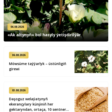
06.08.2026
«Ak altynyň» bol hasyly ýetişdirilýär
06.08.2026
Möwsüme taýýarlyk – üstünligiň
girewi
03.08.2026
Daşoguz welaýatynyň
ekerançylary künjiniň her
gektaryndan, ortaça, 10 sentner