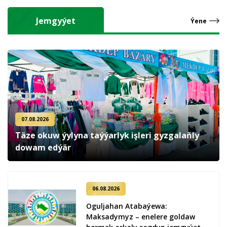
Jemgyýet
Ýene
07.08.2026
Täze okuw ýylyna taýýarlyk işleri gyzgalaňly
dowam edýär
06.08.2026
Oguljahan Atabaýewa:
Maksadymyz – enelere goldaw