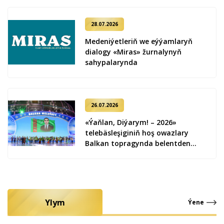
28.07.2026
Medeniýetleriň we eýýamlaryň
dialogy «Miras» žurnalynyň
sahypalarynda
26.07.2026
«Ýaňlan, Diýarym! – 2026»
telebäsleşiginiň hoş owazlary
Balkan topragynda belentden
ýaňlandy
Ylym
Ýene