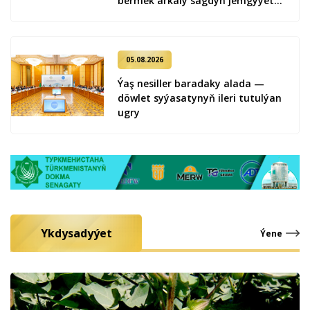
bermek arkaly sagdyn jemgyýeti
kemala getirmek
05.08.2026
Ýaş ne­sil­ler ba­ra­da­ky ala­da —
döw­let sy­ýa­sa­ty­nyň ile­ri tu­tul­ýan
ug­ry
Ykdysadyýet
Ýene