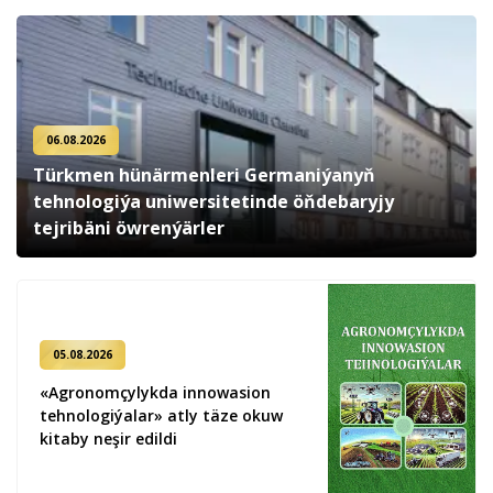
06.08.2026
Türkmen hünärmenleri Germaniýanyň
tehnologiýa uniwersitetinde öňdebaryjy
tejribäni öwrenýärler
05.08.2026
«Agronomçylykda innowasion
tehnologiýalar» atly täze okuw
kitaby neşir edildi