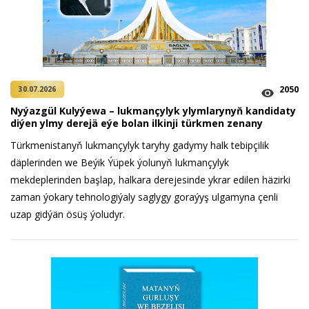
2050
30.07.2026
Nyýazgül Kulyýewa – lukmançylyk ylymlarynyň kandidaty
diýen ylmy derejä eýe bolan ilkinji türkmen zenany
Türkmenistanyň lukmançylyk taryhy gadymy halk tebipçilik
däplerinden we Beýik Ýüpek ýolunyň lukmançylyk
mekdeplerinden başlap, halkara derejesinde ykrar edilen häzirki
zaman ýokary tehnologiýaly saglygy goraýyş ulgamyna çenli
uzap gidýän ösüş ýoludyr.