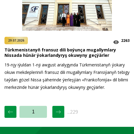
2263
29.07.2026
Türkmenistanyň fransuz dili boýunça mugallymlary
Nissada hünär ýokarlandyryş okuwyny geçýärler
19-njy iýuldan 1-nji awgust aralygynda Türkmenistanyň ýokary
okuw mekdepleriniň fransuz dili mugallymlary Fransiýanyň tebigy
taýdan gözel Nissa şäherinde ýerleşýän «Frankofoniýa» dil bilimi
merkezinde hünär ýokarlandyryş okuwyny geçýärler.
...229