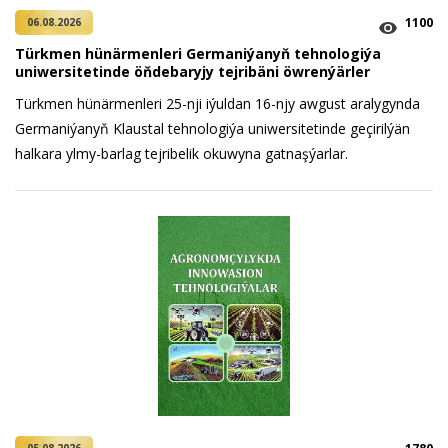
1100
06.08.2026
Türkmen hünärmenleri Germaniýanyň tehnologiýa
uniwersitetinde öňdebaryjy tejribäni öwrenýärler
Türkmen hünärmenleri 25-nji iýuldan 16-njy awgust aralygynda
Germaniýanyň Klaustal tehnologiýa uniwersitetinde geçirilýän
halkara ylmy-barlag tejribelik okuwyna gatnaşýarlar.