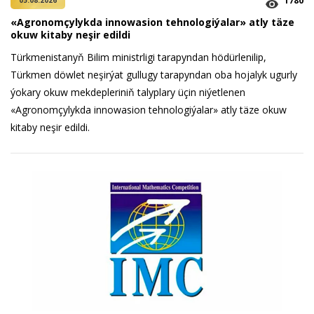
1780
05.08.2026
«Agronomçylykda innowasion tehnologiýalar» atly täze
okuw kitaby neşir edildi
Türkmenistanyň Bilim ministrligi tarapyndan hödürlenilip,
Türkmen döwlet neşirýat gullugy tarapyndan oba hojalyk ugurly
ýokary okuw mekdepleriniň talyplary üçin niýetlenen
«Agronomçylykda innowasion tehnologiýalar» atly täze okuw
kitaby neşir edildi.