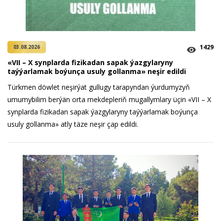
1429
03.08.2026
«VII – X synplarda fizikadan sapak ýazgylaryny
taýýarlamak boýunça usuly gollanma» neşir edildi
Türkmen döwlet neşirýat gullugy tarapyndan ýurdumyzyň
umumybilim berýän orta mekdepleriň mugallymlary üçin «VII – X
synplarda fizikadan sapak ýazgylaryny taýýarlamak boýunça
usuly gollanma» atly täze neşir çap edildi.