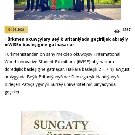
1267
01.08.2026
Türkmen okuwçylary Beýik Britaniýada geçiriljek abraýly
«iWISE» bäsleşigine gatnaşarlar
Türkmenistandan on sany mekdep okuwçysy «International
World Innovative Student Exhibition» (iWISE) atly halkara
döredijilik bäsleşigine gatnaşar. Halkara bäsleşik 2 – 7-nji awgust
aralygynda Beýik Britaniýanyň we Demirgazyk Irlandiýanyň
Birleşen Patyşalygynyň Surreý uniwersitetiniň binýadynda
geçiriler.