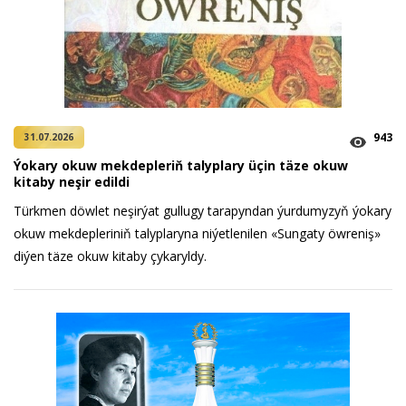
943
31.07.2026
Ýokary okuw mekdepleriň talyplary üçin täze okuw
kitaby neşir edildi
Türkmen döwlet neşirýat gullugy tarapyndan ýurdumyzyň ýokary
okuw mekdepleriniň talyplaryna niýetlenilen «Sungaty öwreniş»
diýen täze okuw kitaby çykaryldy.