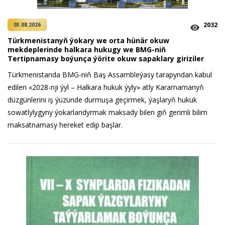
2032
03.08.2026
Türkmenistanyň ýokary we orta hünär okuw
mekdeplerinde halkara hukugy we BMG-niň
Tertipnamasy boýunça ýörite okuw sapaklary giriziler
Türkmenistanda BMG-niň Baş Assambleýasy tarapyndan kabul
edilen «2028-nji ýyl – Halkara hukuk ýyly» atly Kararnamanyň
düzgünlerini iş ýüzünde durmuşa geçirmek, ýaşlaryň hukuk
sowatlylygyny ýokarlandyrmak maksady bilen giň gerimli bilim
maksatnamasy hereket edip başlar.