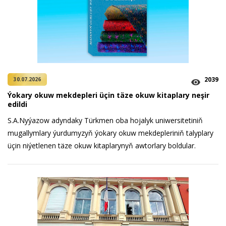
2039
30.07.2026
Ýokary okuw mekdepleri üçin täze okuw kitaplary neşir
edildi
S.A.Nyýazow adyndaky Türkmen oba hojalyk uniwersitetiniň
mugallymlary ýurdumyzyň ýokary okuw mekdepleriniň talyplary
üçin niýetlenen täze okuw kitaplarynyň awtorlary boldular.