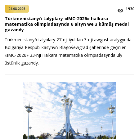
1930
04.08.2026
Türkmenistanyň talyplary «IMC-2026» halkara
matematika olimpiadasynda 6 altyn we 3 kümüş medal
gazandy
Türkmenistanyň talyplary 27-nji iýuldan 3-nji awgust aralygynda
Bolgariýa Respublikasynyň Blagoýewgrad şäherinde geçirilen
«IMC-2026» 33-nji Halkara matematika olimpiadasynda uly
üstünlik gazandy.