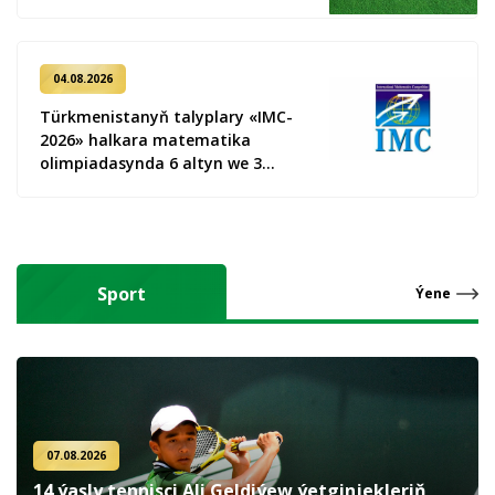
04.08.2026
Türkmenistanyň talyplary «IMC-
2026» halkara matematika
olimpiadasynda 6 altyn we 3
kümüş medal gazandy
Sport
Ýene
07.08.2026
14 ýaşly tennisçi Ali Geldiýew ýetginjekleriň