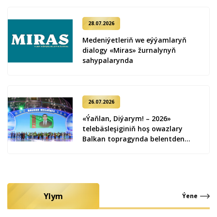
28.07.2026
Medeniýetleriň we eýýamlaryň
dialogy «Miras» žurnalynyň
sahypalarynda
26.07.2026
«Ýaňlan, Diýarym! – 2026»
telebäsleşiginiň hoş owazlary
Balkan topragynda belentden
ýaňlandy
Ylym
Ýene