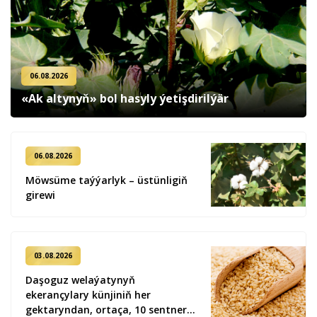
06.08.2026
«Ak altynyň» bol hasyly ýetişdirilýär
06.08.2026
Möwsüme taýýarlyk – üstünligiň
girewi
03.08.2026
Daşoguz welaýatynyň
ekerançylary künjiniň her
gektaryndan, ortaça, 10 sentner