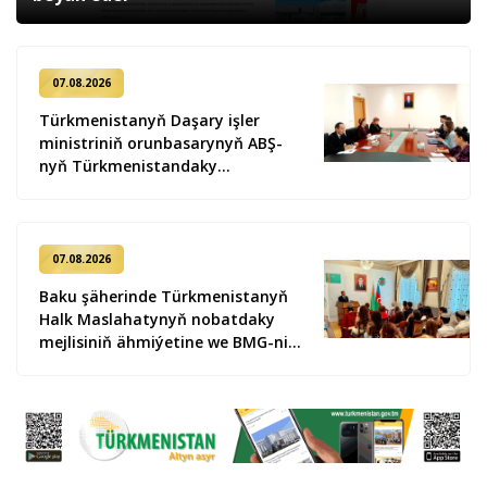
07.08.2026
Türkmenistanyň Daşary işler
ministriniň orunbasarynyň ABŞ-
nyň Türkmenistandaky
wagtlaýyn işler ynanylan wekili
bilen duşuşygy geçirildi
07.08.2026
Baku şäherinde Türkmenistanyň
Halk Maslahatynyň nobatdaky
mejlisiniň ähmiýetine we BMG-niň
«Halkara hukugyň ýyly, 2028» atly
Kararnamasyna bagyşlanan
maslahat geçirildi