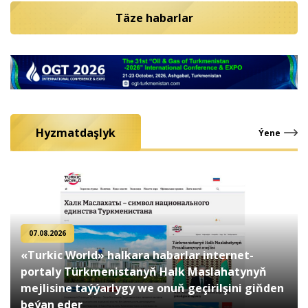
Täze habarlar
Hyzmatdaşlyk
Ýene
07.08.2026
«Turkic World» halkara habarlar internet-
portaly Türkmenistanyň Halk Maslahatynyň
mejlisine taýýarlygy we onuň geçirilşini giňden
beýan eder