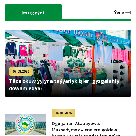
Jemgyýet
Ýene
07.08.2026
Täze okuw ýylyna taýýarlyk işleri gyzgalaňly
dowam edýär
06.08.2026
Oguljahan Atabaýewa:
Maksadymyz – enelere goldaw