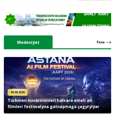
hasyl alýarlar
Medeniýet
Ýene
06.08.2026
Türkmen hünärmenleri halkara emeli aň
filmleri festiwalyna gatnaşmaga çagyrylýar