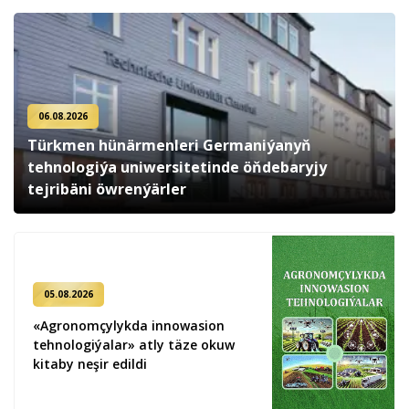
06.08.2026
Türkmen hünärmenleri Germaniýanyň
tehnologiýa uniwersitetinde öňdebaryjy
tejribäni öwrenýärler
05.08.2026
«Agronomçylykda innowasion
tehnologiýalar» atly täze okuw
kitaby neşir edildi