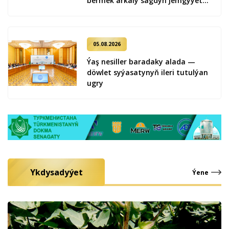
bermek arkaly sagdyn jemgyýeti
kemala getirmek
05.08.2026
Ýaş ne­sil­ler ba­ra­da­ky ala­da —
döw­let sy­ýa­sa­ty­nyň ile­ri tu­tul­ýan
ug­ry
Ykdysadyýet
Ýene