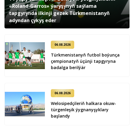
«Roland-Garros» ýaryşynyň saýlama
tapgyrynda ilkinji gezek Türkmenistanyň
adyndan çykyş eder
06.08.2026
Türkmenistanyň futbol boýunça
çempionatyň üçünji tapgyryna
badalga berilýär
06.08.2026
Welosipedçileriň halkara okuw-
türgenleşik ýygnanyşyklary
başlandy