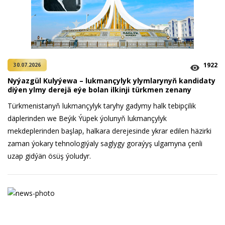
1922
30.07.2026
Nyýazgül Kulyýewa – lukmançylyk ylymlarynyň kandidaty
diýen ylmy derejä eýe bolan ilkinji türkmen zenany
Türkmenistanyň lukmançylyk taryhy gadymy halk tebipçilik
däplerinden we Beýik Ýüpek ýolunyň lukmançylyk
mekdeplerinden başlap, halkara derejesinde ykrar edilen häzirki
zaman ýokary tehnologiýaly saglygy goraýyş ulgamyna çenli
uzap gidýän ösüş ýoludyr.