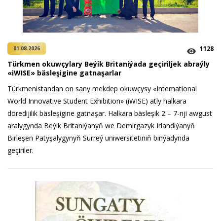
1128
01.08.2026
Türkmen okuwçylary Beýik Britaniýada geçiriljek abraýly
«iWISE» bäsleşigine gatnaşarlar
Türkmenistandan on sany mekdep okuwçysy «International
World Innovative Student Exhibition» (iWISE) atly halkara
döredijilik bäsleşigine gatnaşar. Halkara bäsleşik 2 – 7-nji awgust
aralygynda Beýik Britaniýanyň we Demirgazyk Irlandiýanyň
Birleşen Patyşalygynyň Surreý uniwersitetiniň binýadynda
geçiriler.