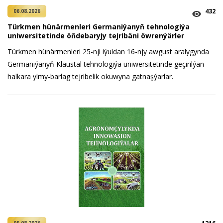
432
06.08.2026
Türkmen hünärmenleri Germaniýanyň tehnologiýa
uniwersitetinde öňdebaryjy tejribäni öwrenýärler
Türkmen hünärmenleri 25-nji iýuldan 16-njy awgust aralygynda
Germaniýanyň Klaustal tehnologiýa uniwersitetinde geçirilýän
halkara ylmy-barlag tejribelik okuwyna gatnaşýarlar.