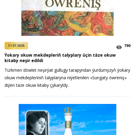
790
31.07.2026
Ýokary okuw mekdepleriň talyplary üçin täze okuw
kitaby neşir edildi
Türkmen döwlet neşirýat gullugy tarapyndan ýurdumyzyň ýokary
okuw mekdepleriniň talyplaryna niýetlenilen «Sungaty öwreniş»
diýen täze okuw kitaby çykaryldy.