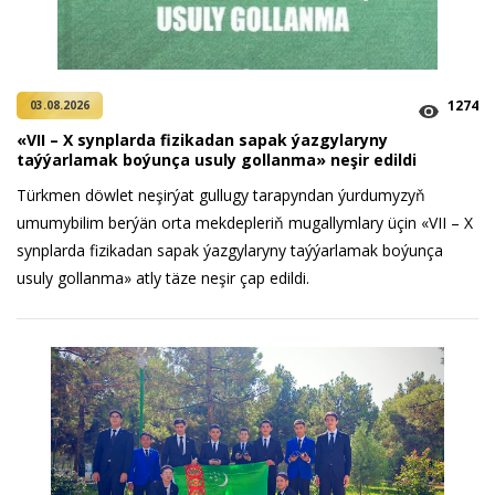
1274
03.08.2026
«VII – X synplarda fizikadan sapak ýazgylaryny
taýýarlamak boýunça usuly gollanma» neşir edildi
Türkmen döwlet neşirýat gullugy tarapyndan ýurdumyzyň
umumybilim berýän orta mekdepleriň mugallymlary üçin «VII – X
synplarda fizikadan sapak ýazgylaryny taýýarlamak boýunça
usuly gollanma» atly täze neşir çap edildi.