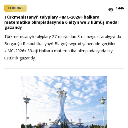
1446
04.08.2026
Türkmenistanyň talyplary «IMC-2026» halkara
matematika olimpiadasynda 6 altyn we 3 kümüş medal
gazandy
Türkmenistanyň talyplary 27-nji iýuldan 3-nji awgust aralygynda
Bolgariýa Respublikasynyň Blagoýewgrad şäherinde geçirilen
«IMC-2026» 33-nji Halkara matematika olimpiadasynda uly
üstünlik gazandy.