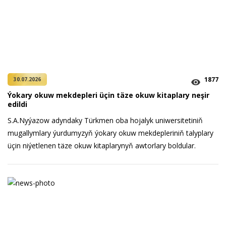
1877
30.07.2026
Ýokary okuw mekdepleri üçin täze okuw kitaplary neşir
edildi
S.A.Nyýazow adyndaky Türkmen oba hojalyk uniwersitetiniň
mugallymlary ýurdumyzyň ýokary okuw mekdepleriniň talyplary
üçin niýetlenen täze okuw kitaplarynyň awtorlary boldular.