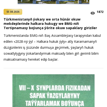
1872
03.08.2026
Türkmenistanyň ýokary we orta hünär okuw
mekdeplerinde halkara hukugy we BMG-niň
Tertipnamasy boýunça ýörite okuw sapaklary giriziler
Türkmenistanda BMG-niň Baş Assambleýasy tarapyndan kabul
edilen «2028-nji ýyl – Halkara hukuk ýyly» atly Kararnamanyň
düzgünlerini iş ýüzünde durmuşa geçirmek, ýaşlaryň hukuk
sowatlylygyny ýokarlandyrmak maksady bilen giň gerimli bilim
maksatnamasy hereket edip başlar.