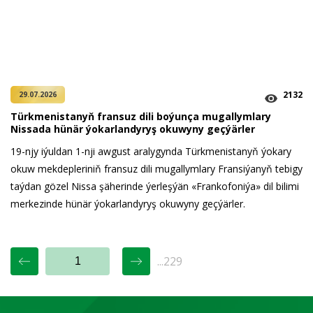
2132
29.07.2026
Türkmenistanyň fransuz dili boýunça mugallymlary
Nissada hünär ýokarlandyryş okuwyny geçýärler
19-njy iýuldan 1-nji awgust aralygynda Türkmenistanyň ýokary
okuw mekdepleriniň fransuz dili mugallymlary Fransiýanyň tebigy
taýdan gözel Nissa şäherinde ýerleşýän «Frankofoniýa» dil bilimi
merkezinde hünär ýokarlandyryş okuwyny geçýärler.
...229