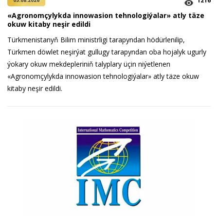
1216
05.08.2026
«Agronomçylykda innowasion tehnologiýalar» atly täze
okuw kitaby neşir edildi
Türkmenistanyň Bilim ministrligi tarapyndan hödürlenilip,
Türkmen döwlet neşirýat gullugy tarapyndan oba hojalyk ugurly
ýokary okuw mekdepleriniň talyplary üçin niýetlenen
«Agronomçylykda innowasion tehnologiýalar» atly täze okuw
kitaby neşir edildi.