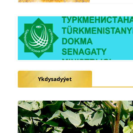
Ykdysadyýet