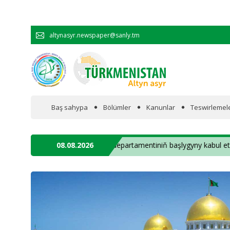
altynasyr.newspaper@sanly.tm
Baş sahypa
Bölümler
Kanunlar
Teswirlemel
Wakalaryň jümmişinde
iş­ler fe­de­ral de­par­ta­men­ti­niň baş­ly­gy­ny ka­bul et­di ✦
08.08.2026
Resmi
Hyzmatdaşlyk
Ykdysadyýet