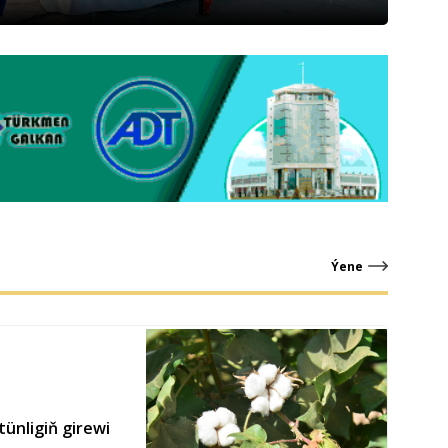
Ýene
ünligiň girewi