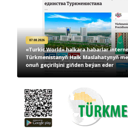
07.08.2026
«Turkic World» halkara habarlar intern
Türkmenistanyň Halk Maslahatynyň mej
onuň geçirilşini giňden beýan eder