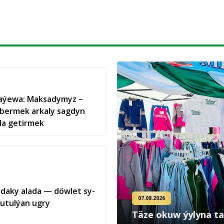
aýewa: Maksadymyz –
 bermek arkaly sagdyn
la getirmek
ra­da­ky ala­da — döw­let sy­
07.08.2026
tu­tul­ýan ug­ry
Täze okuw ýylyna ta