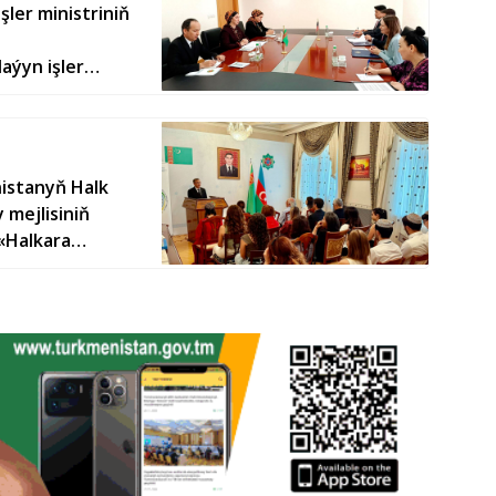
ler ministriniň
aýyn işler
uşygy geçirildi
istanyň Halk
mejlisiniň
«Halkara
y Kararnamasyna
rildi