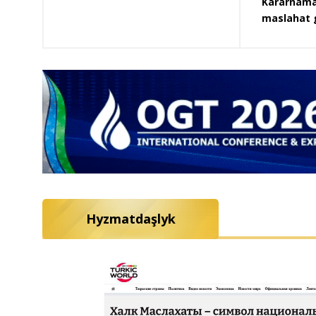
Kararnama
maslahat g
Hyzmatdaşlyk