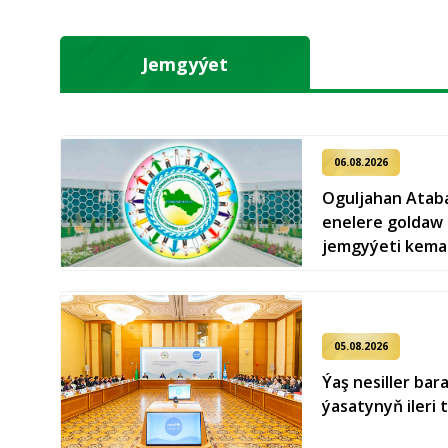
Jemgyýet
06.08.2026
Oguljahan Atab
enelere goldaw
jemgyýeti kema
05.08.2026
Ýaş ne­sil­ler ba­
ýa­sa­ty­nyň ile­ri 