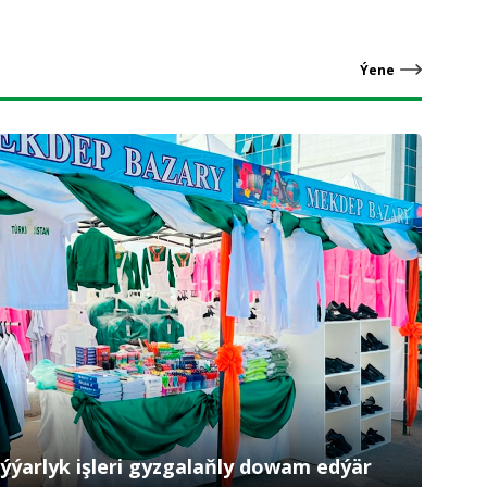
Ýene
ýýarlyk işleri gyzgalaňly dowam edýär