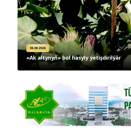
06.08.2026
«Ak altynyň» bol hasyly ýetişdirilýär