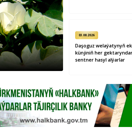
03.08.2026
Daşoguz welaýatynyň ek
künjiniň her gektaryndan
sentner hasyl alýarlar