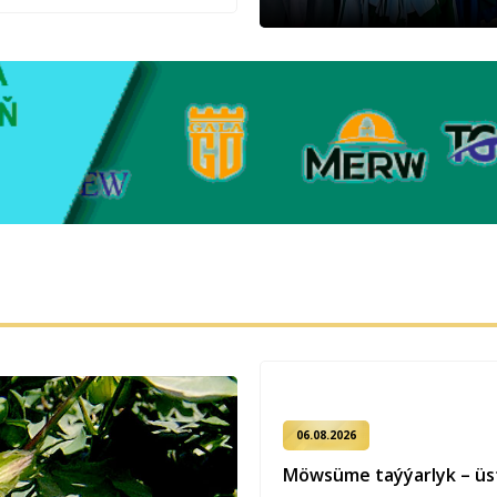
06.08.2026
Möwsüme taýýarlyk – üst