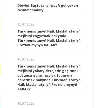
Döwlet Baştutanymyzyň gol çeken
resminamalary
15.07.2026
Türkmenistanyň Halk Maslahatynyň
mejlisini çagyrmak hakynda
Türkmenistanyň Halk Maslahatynyň
Prezidiumynyň KARARY
15.07.2026
Türkmenistanyň Halk Maslahatynyň
mejlisini ýokary derejede geçirmek
boýunça guramaçylyk toparyny
döretmek hakynda Türkmenistanyň
Halk Maslahatynyň Prezidiumynyň
KARARY
10.07.2026