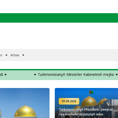
er
Arhiw
✦ Türkmenistanyň Ministrler Kabinetiniň mejlisi ✦
✦ S
05.08.2026
Türk­me­nis­ta­nyň Prezidenti Şweý­sa­
ri­ýa Kon­fe­de­ra­si­ýa­sy­nyň wi­se-