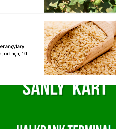
erançylary
, ortaça, 10