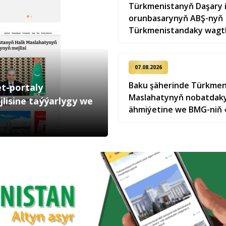
Türkmenistanyň Daşary iş
orunbasarynyň ABŞ-nyň
Türkmenistandaky wagtl
ynanylan wekili bilen duş
07.08.2026
Baku şäherinde Türkmen
et-portaly
Maslahatynyň nobatdaky 
lisine taýýarlygy we
ähmiýetine we BMG-niň 
hukugyň ýyly, 2028» atl
bagyşlanan maslahat geçi