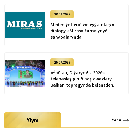
28.07.2026
Medeniýetleriň we eýýamlaryň
dialogy «Miras» žurnalynyň
sahypalarynda
26.07.2026
«Ýaňlan, Diýarym! – 2026»
telebäsleşiginiň hoş owazlary
Balkan topragynda belentden
ýaňlandy
Ylym
Ýene