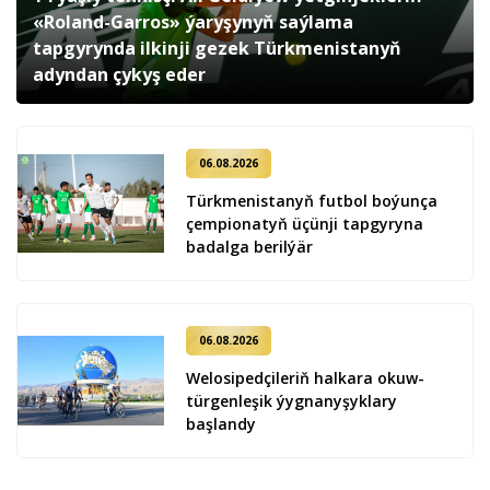
«Roland-Garros» ýaryşynyň saýlama
tapgyrynda ilkinji gezek Türkmenistanyň
adyndan çykyş eder
06.08.2026
Türkmenistanyň futbol boýunça
çempionatyň üçünji tapgyryna
badalga berilýär
06.08.2026
Welosipedçileriň halkara okuw-
türgenleşik ýygnanyşyklary
başlandy