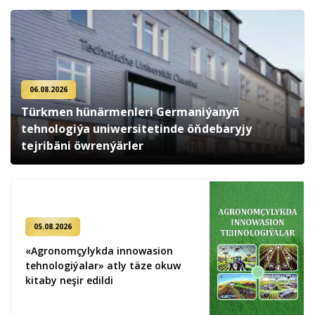
06.08.2026
Türkmen hünärmenleri Germaniýanyň
tehnologiýa uniwersitetinde öňdebaryjy
tejribäni öwrenýärler
05.08.2026
«Agronomçylykda innowasion
tehnologiýalar» atly täze okuw
kitaby neşir edildi