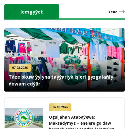
Jemgyýet
Ýene
07.08.2026
Täze okuw ýylyna taýýarlyk işleri gyzgalaňly
dowam edýär
06.08.2026
Oguljahan Atabaýewa:
Maksadymyz – enelere goldaw