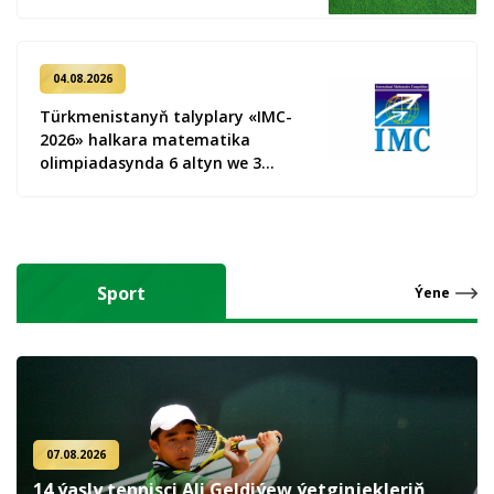
04.08.2026
Türkmenistanyň talyplary «IMC-
2026» halkara matematika
olimpiadasynda 6 altyn we 3
kümüş medal gazandy
Sport
Ýene
07.08.2026
14 ýaşly tennisçi Ali Geldiýew ýetginjekleriň