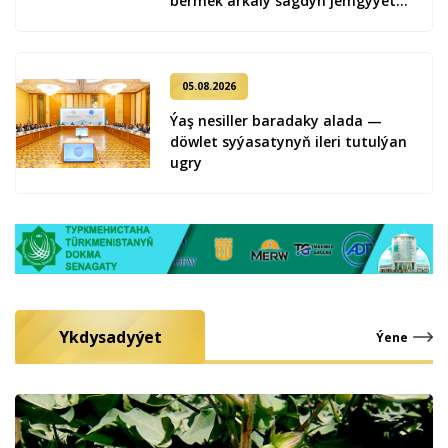
bermek arkaly sagdyn jemgyýeti
kemala getirmek
05.08.2026
Ýaş ne­sil­ler ba­ra­da­ky ala­da —
döw­let sy­ýa­sa­ty­nyň ile­ri tu­tul­ýan
ug­ry
Ykdysadyýet
Ýene