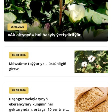
06.08.2026
«Ak altynyň» bol hasyly ýetişdirilýär
06.08.2026
Möwsüme taýýarlyk – üstünligiň
girewi
03.08.2026
Daşoguz welaýatynyň
ekerançylary künjiniň her
gektaryndan, ortaça, 10 sentner