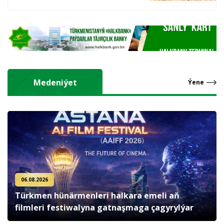
hasyl alýarlar
Medeniýet
Ýene
06.08.2026
Türkmen hünärmenleri halkara emeli aň
filmleri festiwalyna gatnaşmaga çagyrylýar