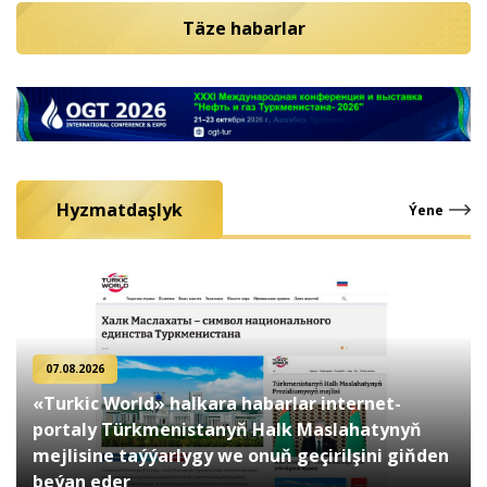
Täze habarlar
Hyzmatdaşlyk
Ýene
07.08.2026
«Turkic World» halkara habarlar internet-
portaly Türkmenistanyň Halk Maslahatynyň
mejlisine taýýarlygy we onuň geçirilşini giňden
beýan eder