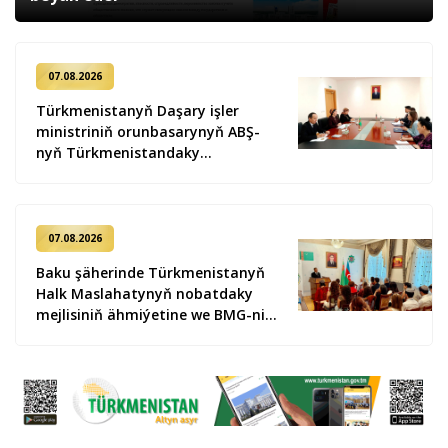
07.08.2026
Türkmenistanyň Daşary işler
ministriniň orunbasarynyň ABŞ-
nyň Türkmenistandaky
wagtlaýyn işler ynanylan wekili
bilen duşuşygy geçirildi
07.08.2026
Baku şäherinde Türkmenistanyň
Halk Maslahatynyň nobatdaky
mejlisiniň ähmiýetine we BMG-niň
«Halkara hukugyň ýyly, 2028» atly
Kararnamasyna bagyşlanan
maslahat geçirildi